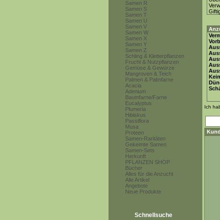
Samen R
Ver
Samen S
Gifti
Samen T
Samen U
Samen V
Anz
Samen W
Ver
Samen X
Vor
Samen Y
Auss
Samen Z
Auss
Schling & Kletterpflanzen
Auss
Frucht & Nutzpflanzen
Aus
Gemüse & Gewürze
Auss
Mangroven & Teich
Keim
Palmen & Palmfarne
Dün
Acacia
Schä
Adenium
Baumfarne/Farne
Eucalyptus
Ich ha
Plumeria
Hibiskus
Passiflora
Musa
Kund
Proteen
Samen-Raritäten
Gekeimte Samen
Samen-Sets
Herkunft
PFLANZEN SHOP
Bücher
Alles für die Anzucht
Alle Artikel
Angebote
Neue Produkte
Schnellsuche