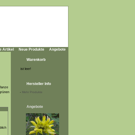
e Artikel
Neue Produkte
Angebote
Warenkorb
ist leer!
Hersteller Info
flanze
fgrünen
-
Mehr Produkte
Angebote
blich