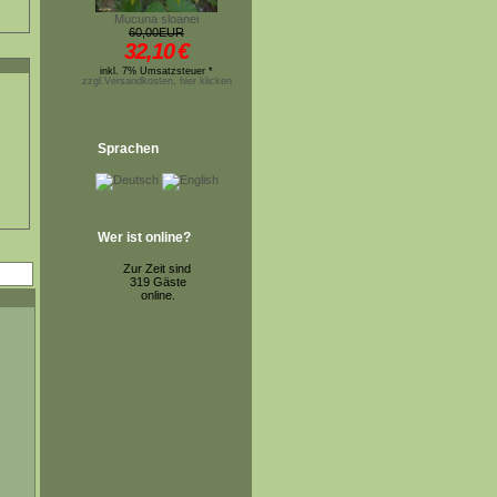
Mucuna sloanei
60,00EUR
32,10
€
inkl. 7% Umsatzsteuer *
zzgl.Versandkosten, hier klicken
Sprachen
Wer ist online?
Zur Zeit sind
319 Gäste
online.