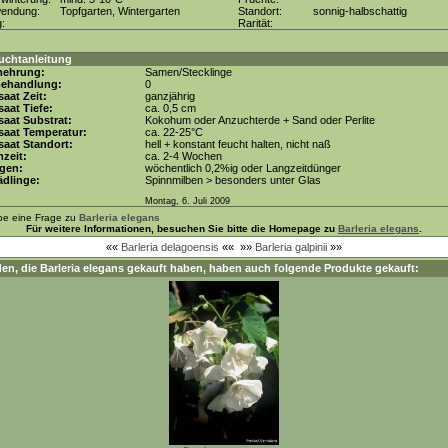
wendung:
Topfgarten, Wintergarten
Standort:
sonnig-halbschattig
g:
Rarität:
uchtanleitung
mehrung:
Samen/Stecklinge
behandlung:
0
aat Zeit:
ganzjährig
aat Tiefe:
ca. 0,5 cm
aat Substrat:
Kokohum oder Anzuchterde + Sand oder Perlite
saat Temperatur:
ca. 22-25°C
aat Standort:
hell + konstant feucht halten, nicht naß
zeit:
ca. 2-4 Wochen
gen:
wöchentlich 0,2%ig oder Langzeitdünger
dlinge:
Spinnmilben > besonders unter Glas
Montag, 6. Juli 2009
be eine Frage zu
Barleria elegans
Für weitere Informationen, besuchen Sie bitte die Homepage zu
Barleria elegans
.
««
Barleria delagoensis
««
»»
Barleria galpinii
»»
en, die
Barleria elegans
gekauft haben, haben auch folgende Produkte gekauft: