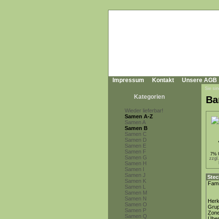
Impressum
Kontakt
Unsere AGB
Sie sin
Kategorien
Ba
Wieder lieferbar!
Samen A-Z
Samen A
Samen B
Samen C
Samen D
Samen E
Samen F
7% 
Samen G
zzgl
Samen H
Samen I
Samen J
Stec
Samen K
Fami
Samen L
Samen M
Samen N
Herk
Samen O
Gru
Samen P
Zon
Samen Q
Über