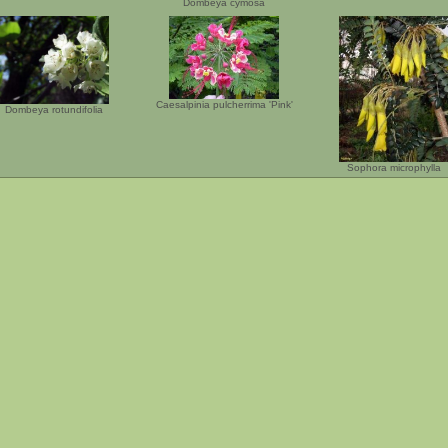
Dombeya cymosa
Caesalpinia pulcherrima 'Pink'
Dombeya rotundifolia
Sophora microphylla