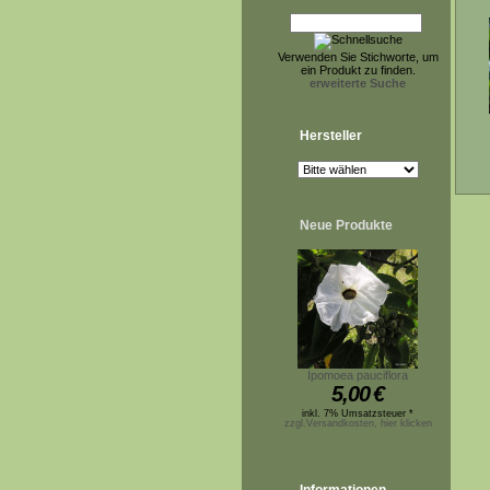
Verwenden Sie Stichworte, um
ein Produkt zu finden.
erweiterte Suche
Hersteller
Neue Produkte
Ipomoea pauciflora
5,00
€
inkl. 7% Umsatzsteuer *
zzgl.Versandkosten, hier klicken