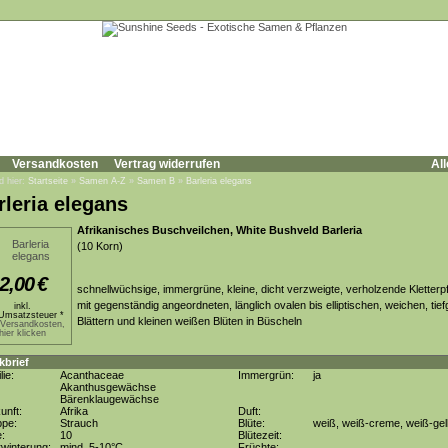
Versandkosten
Vertrag widerrufen
All
d hier:
Startseite
»
Samen A-Z
»
Samen B
»
Barleria elegans
rleria elegans
Afrikanisches Buschveilchen, White Bushveld Barleria
(10 Korn)
2,00
€
schnellwüchsige, immergrüne, kleine, dicht verzweigte, verholzende Kletterp
mit gegenständig angeordneten, länglich ovalen bis elliptischen, weichen, tie
inkl.
Umsatzsteuer *
Blättern und kleinen weißen Blüten in Büscheln
.Versandkosten,
hier klicken
kbrief
lie:
Acanthaceae
Immergrün:
ja
Akanthusgewächse
Bärenklaugewächse
unft:
Afrika
Duft:
ppe:
Strauch
Blüte:
weiß, weiß-creme, weiß-gel
e:
10
Blütezeit:
winterung:
mind. 5-10°C
Früchte: