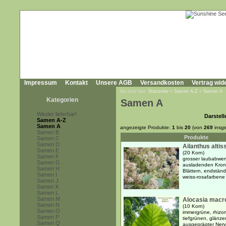
Impressum
Kontakt
Unsere AGB
Versandkosten
Vertrag wid
Sie sind hier:
Startseite
»
Samen A-Z
»
Samen A
Kategorien
Samen A
Wieder lieferbar!
Darstell
Samen A-Z
Samen A
angezeigte Produkte:
1
bis
20
(von
269
insg
Samen B
Produkte
Samen C
Samen D
Ailanthus alti
Samen E
(20 Korn)
Samen F
grosser laubabwer
Samen G
ausladenden Krone
Samen H
Blättern, endstän
Samen I
weiss-rosafarbene
Samen J
Samen K
Samen L
Samen M
Alocasia macro
Samen N
(10 Korn)
Samen O
immergrüne, rhizo
Samen P
tiefgrünen, glänze
Samen Q
ausgeprägter Nerva