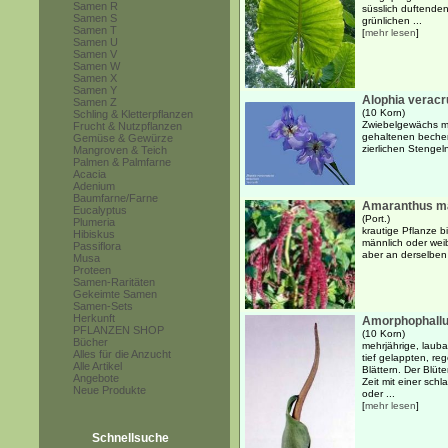
Samen R
süsslich duftende
Samen S
grünlichen ...
Samen T
[
mehr lesen
]
Samen U
Samen V
Samen W
Samen X
Samen Y
Alophia verac
Samen Z
(10 Korn)
Schling & Kletterpflanzen
Zwiebelgewächs mi
Frucht & Nutzpflanzen
gehaltenen becher
Gemüse & Gewürze
zierlichen Stengel
Mangroven & Teich
Palmen & Palmfarne
Acacia
Adenium
Baumfarne/Farne
Amaranthus m
Eucalyptus
(Port.)
Plumeria
krautige Pflanze b
Hibiskus
männlich oder wei
Passiflora
aber an derselben
Musa
Proteen
Samen-Raritäten
Gekeimte Samen
Samen-Sets
Herkunft
Amorphophallu
PFLANZEN SHOP
(10 Korn)
Bücher
mehrjährige, laub
Alles für die Anzucht
tief gelappten, re
Alle Artikel
Blättern. Der Blüt
Angebote
Zeit mit einer sch
Neue Produkte
oder ...
[
mehr lesen
]
Schnellsuche