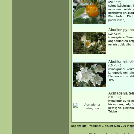
(20 Korn)
schnellwüchsiger, 
m mit wechselstän
herzförmigen, bläu
Blatträndern. Die 
[
mehr lesen
]
Abutilon pycn
(10 Korn)
immergrüner Strau
angeordneten tief
mit mit goldgelbe
Abutilon vitifo
(10 Korn)
immergrüner, verzw
langgestielten, a
Blättern und strahl
-5°C
Acmadenia tet
(10 Korn)
immergrüner, klein
bis runden, tiefgrü
petaligen, pinkfa
Triebe
angezeigte Produkte:
1
bis
20
(von
269
insg