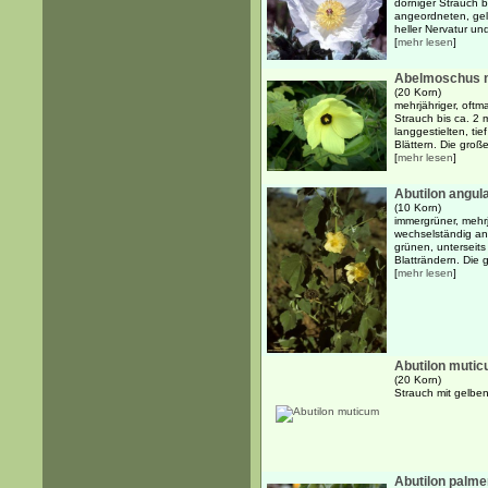
dorniger Strauch b
angeordneten, gela
heller Nervatur un
[
mehr lesen
]
Abelmoschus 
(20 Korn)
mehrjähriger, oftm
Strauch bis ca. 2
langgestielten, ti
Blättern. Die große
[
mehr lesen
]
Abutilon angul
(10 Korn)
immergrüner, mehrj
wechselständig an
grünen, unterseits
Blatträndern. Die g
[
mehr lesen
]
Abutilon muti
(20 Korn)
Strauch mit gelbe
Abutilon palme