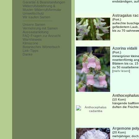
endständigen, auf
Garantie & Beanstandungen
Widerrufsbelehrung &
Muster-Widerrufsformular
Umweltschutz
Astragalus ra
Wir kaufen Samen
(Port.)
------------------------
aufrechte buschige
Unsere Samen
gefiedertem Laub,
Vermehrung mit Samen
bis zu 70 sahnewei
Aussaatanleitung
FAQ-Fragen zur Anzucht
Warnhinweis
Klimazone
Botanisches Wörterbuch
Azorina vidalii
Link-Tipps
(Port.)
Danke
immergrüner kleine
rosettenförmig an
Blättern bis ca. 1
zu 50 rosafarbene 
[
mehr lesen
]
Anthocephalu
(10 Korn)
hängende ballförm
duften die Früchte
Argemone pol
(20 Korn)
mehrjähriger, doch 