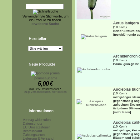
Verwenden Sie Stichworte, um
ein Produkt zu finden.
Aotus lanigera
erweiterte Suche
(10 Korn)
kleiner Strauch bis
üppigblührende ge
Hersteller
Archidendron 
(10 Korn)
Neue Produkte
Baum, grün-gelbe
Ipomoea jicama
5,00
€
Asclepias buc
inkl. 7% Umsatzsteuer *
zzgl.Versandkosten, hier klicken
(10 Korn)
mehrjähriger, klein
gegenständig ang
aufrechten Zweige
tiefgrünen Blättern
Informationen
[
mehr lesen
]
Vertrag widerrufen
Asclepias calif
Datenschutz
(10 Korn)
EU Umsatzsteuer
mehrjährige, klein
Bestellablauf
gegenständig ange
Zahlungsarten
Blättern und bläul
Lieferung & Versand