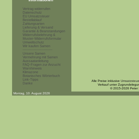
Informationen
Vertrag widerrufen
Datenschutz
EU Umsatzsteuer
Bestellablauf
Zahlungsarten
Lieferung & Versand
Garantie & Beanstandungen
Widerrufsbelehrung &
Muster-Widerrufsformular
Umweltschutz
Wir kaufen Samen
------------------------
Unsere Samen
Vermehrung mit Samen
Aussaatanleitung
FAQ-Fragen zur Anzucht
Warnhinweis
Klimazone
Botanisches Wörterbuch
Link-Tipps
Alle Preise inklusive
Umsatzsteue
Danke
Verkauf unter Zugrundelegu
© 2015-2026 Peter
Montag, 10. August 2026