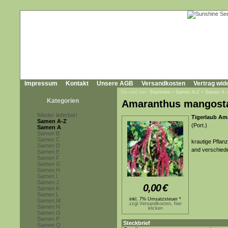
Impressum
Kontakt
Unsere AGB
Versandkosten
Vertrag wid
Sie sind hier:
Startseite
»
Samen A-Z
»
Samen A
Kategorien
Amaranthus mangost
Wieder lieferbar!
Tigerlaub Am
Samen A-Z
(Port.)
Samen A
Samen B
Samen C
krautige Pflan
Samen D
and verschiede
Samen E
Samen F
Samen G
Samen H
Samen I
Samen J
0,00
€
Samen K
Samen L
inkl. 7% Umsatzsteuer *
Samen M
zzgl.Versandkosten, hier
Samen N
klicken
Samen O
Samen P
Steckbrief
Samen Q