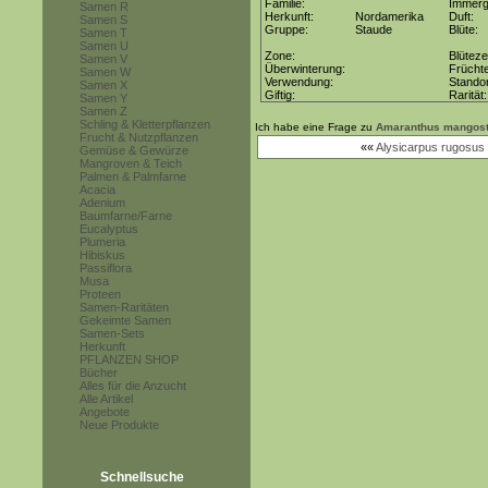
Familie:
Immerg
Samen R
Herkunft:
Nordamerika
Duft:
Samen S
Gruppe:
Staude
Blüte:
Samen T
Samen U
Zone:
Blüteze
Samen V
Überwinterung:
Frücht
Samen W
Verwendung:
Stando
Samen X
Giftig:
Rarität
Samen Y
Samen Z
Schling & Kletterpflanzen
Ich habe eine Frage zu
Amaranthus mangos
Frucht & Nutzpflanzen
««
Alysicarpus rugosus
Gemüse & Gewürze
Mangroven & Teich
Palmen & Palmfarne
Acacia
Adenium
Baumfarne/Farne
Eucalyptus
Plumeria
Hibiskus
Passiflora
Musa
Proteen
Samen-Raritäten
Gekeimte Samen
Samen-Sets
Herkunft
PFLANZEN SHOP
Bücher
Alles für die Anzucht
Alle Artikel
Angebote
Neue Produkte
Schnellsuche