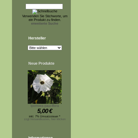
Verwenden Sie Stichworte, um
ein Produkt zu finden.
erweiterte Suche
Hersteller
Neue Produkte
Ipomoea pauciflora
5,00
€
inkl. 7% Umsatzsteuer *
zzgl.Versandkosten, hier klicken