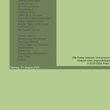
Vertrag widerrufen
Datenschutz
EU Umsatzsteuer
Bestellablauf
Zahlungsarten
Lieferung & Versand
Garantie & Beanstandungen
Widerrufsbelehrung &
Muster-Widerrufsformular
Umweltschutz
Wir kaufen Samen
------------------------
Unsere Samen
Vermehrung mit Samen
Aussaatanleitung
FAQ-Fragen zur Anzucht
Warnhinweis
Klimazone
Botanisches Wörterbuch
Link-Tipps
Alle Preise inklusive
Umsatzsteue
Danke
Verkauf unter Zugrundelegu
© 2015-2026 Peter
Montag, 10. August 2026