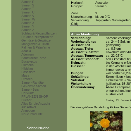
Samen R
Herkunft:
Australien
Samen S
Gruppe:
Strauch
Samen T
Samen U
Zone:
9
Samen V
Überwinterung:
bis zu 0°C
Samen W
Verwendung:
Topfgarten, Wintergarten
Samen X
Giftig:
Samen Y
Samen Z
Schling & Kletterpflanzen
Anzuchtanleitung
Frucht & Nutzpflanzen
Vermehrung:
Samen/Steckling
Gemüse & Gewürze
Vorbehandlung:
ca. 24-48 Std. i
Mangroven & Teich
Aussaat Zeit:
ganzjährig
Palmen & Palmfarne
Aussaat Tiefe:
ca. 0,5 cm
Acacia
Aussaat Substrat:
Kokohum oder Anz
Adenium
Aussaat Temperatur:
ca. 22-25°C
Baumfarne/Farne
Aussaat Standort:
hell + konstant fe
Eucalyptus
Keimzeit:
bis Keimung erfol
Plumeria
Giessen:
in der Wachstums
Hibiskus
immer etwas antr
Passiflora
Düngen:
wöchentlich 0,2%
Musa
Schädlinge:
Spinnmilben > be
Proteen
Substrat:
Einheitserde + Sa
Samen-Raritäten
Weiterkultur:
hell bei ca. 15-20
Gekeimte Samen
Überwinterung:
Ältere Exemplare
Samen-Sets
entsprechend nur 
Herkunft
austrocknet.
PFLANZEN SHOP
Bücher
Freitag, 25. Januar 
Alles für die Anzucht
Alle Artikel
Für eine größere Darstellung klicken Sie auf 
Angebote
Neue Produkte
Schnellsuche