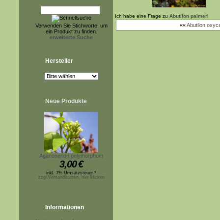
Ich habe eine Frage zu
Abutilon palmeri
««
Abutilon oxy
Verwenden Sie Stichworte, um
ein Produkt zu finden.
erweiterte Suche
Hersteller
Neue Produkte
Aganonerion polymorphum
3,00
€
inkl. 7% Umsatzsteuer *
zzgl.Versandkosten, hier klicken
Informationen