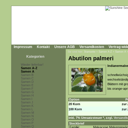
Impressum
Kontakt
Unsere AGB
Versandkosten
Vertrag wid
Sie sind hier:
Startseite
»
Samen A-Z
»
Samen A
Kategorien
Abutilon palmeri
Wieder lieferbar!
Indianermalve
Samen A-Z
Samen A
Samen B
schnellwüchsig
Samen C
wechselständig
Samen D
Blättern mit g
Samen E
Samen F
bis orange-apr
Samen G
Samen H
Samen I
Option
P
Samen J
20 Korn
zur 
Samen K
Samen L
100 Korn
zur 
Samen M
Samen N
inkl. 7% Umsatzsteuer *, zzgl.
Versandko
Samen O
Samen P
Steckbrief
Samen Q
Familie:
Malvaceae Malvengewä