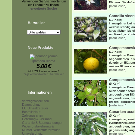
Verwenden Sie Stichworte, um
Blättern. Die duft
ein Produkt zu finden.
[
mehr lesen
]
erweiterte Suche
Camellia sinen
(10 Korn)
Hersteller
immergrüner klein
wechselständig an
lanzettlichen bis e
am Rand gezähnten 
[
mehr lesen
]
Neue Produkte
Campomanesia l
(10 Korn)
immergrüner Baum 
angeordneten, bis 
Ipomoea jicama
tiefgrünen Blättern
5,00
€
weißen Blüten ersc
[
mehr lesen
]
inkl. 7% Umsatzsteuer *
zzgl.Versandkosten, hier klicken
Campomanesia
(5 Korn)
immergrüner Baum b
ausladender, schi
Informationen
angeordneten Blät
angeordneten, bis
Vertrag widerrufen
breiten, elliptischen
Datenschutz
[
mehr lesen
]
EU Umsatzsteuer
Canarium acuti
Bestellablauf
Zahlungsarten
(5 Korn)
Lieferung & Versand
immergrüner, zwei
Garantie & Beanstandungen
zylindrischem dick
Widerrufsbelehrung &
angeordneten, lan
Muster-Widerrufsformular
gegenständig ange
Umweltschutz
[
mehr lesen
]