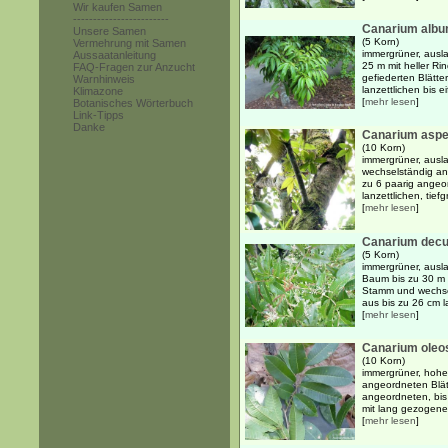
Wir kaufen Samen
------------------------
Canarium alb
Unsere Samen
(5 Korn)
Vermehrung mit Samen
immergrüner, ausl
Aussaatanleitung
25 m mit heller Ri
FAQ-Fragen zur Anzucht
gefiederten Blätt
Warnhinweis
lanzettlichen bis ei
Klimazone
[
mehr lesen
]
Botanisches Wörterbuch
Link-Tipps
Danke
Canarium asp
(10 Korn)
immergrüner, ausl
wechselständig an
zu 6 paarig angeor
lanzettlichen, tief
[
mehr lesen
]
Canarium dec
(5 Korn)
immergrüner, ausla
Baum bis zu 30 m 
Stamm und wechsel
aus bis zu 26 cm l
[
mehr lesen
]
Canarium ole
(10 Korn)
immergrüner, hohe
angeordneten Blät
angeordneten, bis
mit lang gezogenen
[
mehr lesen
]