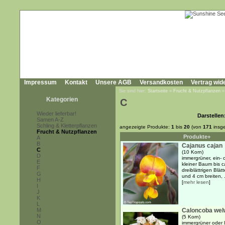
Impressum
Kontakt
Unsere AGB
Versandkosten
Vertrag wid
Sie sind hier:
Startseite
»
Frucht & Nutzpflanzen
Kategorien
C
Wieder lieferbar!
Darstellen
Samen A-Z
Schling & Kletterpflanzen
angezeigte Produkte:
1
bis
20
(von
171
insg
Frucht & Nutzpflanzen
Produkte+
A
B
Cajanus cajan
C
(10 Korn)
D
immergrüner, ein- 
E
kleiner Baum bis 
F
dreiblättrigen Blä
G
und 4 cm breiten, .
H
[
mehr lesen
]
I
J
K
L
M
Caloncoba welw
N
(5 Korn)
O
immergrüner oder l