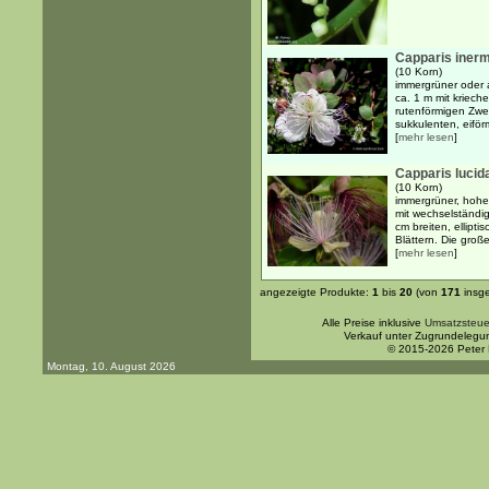
Capparis inerm
(10 Korn)
immergrüner oder 
ca. 1 m mit krie
rutenförmigen Zwe
sukkulenten, eiför
[
mehr lesen
]
Capparis lucid
(10 Korn)
immergrüner, hohe
mit wechselständi
cm breiten, ellipt
Blättern. Die groß
[
mehr lesen
]
angezeigte Produkte:
1
bis
20
(von
171
insg
Alle Preise inklusive
Umsatzsteue
Verkauf unter Zugrundelegu
© 2015-2026 Peter
Montag, 10. August 2026