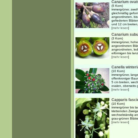
Canarium ova
(5 Korn)
immergrüner, zwei
gleichmäßig geform
angeordneten, bis
gefiederten Blätt
und 12 cm breiten, 
[
mehr lesen
]
Canarium subu
(3 Korn)
immergrüner, hohe
angeordneten Blät
angeordneten, led
eiförmigen bis lanze
[
mehr lesen
]
Canella winter
(10 Korn)
immergrüner, lang
offenkroniger Baum
5 cm breiten, wec
ovalen, oberseits g
[
mehr lesen
]
Capparis fascic
(10 Korn)
immergrüner bis la
kletternden Zweig
wechselständig an
grau-grünen Blätte
[
mehr lesen
]