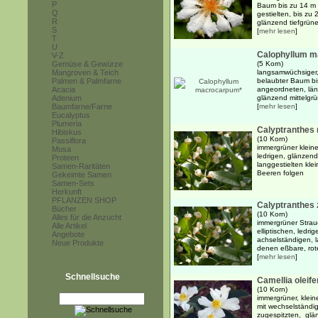
P
Baum bis zu 14 m 
Q
gestielten, bis zu
R
glänzend tiefgrüne
S
[
mehr lesen
]
T
U
Calophyllum 
V-Z
Gemüse & Gewürze
(5 Korn)
Mangroven & Teich
langsamwüchsiger,
Palmen & Palmfarne
belaubter Baum bi
Acacia
angeordneten, läng
Adenium
glänzend mittelgrün
Baumfarne/Farne
[
mehr lesen
]
Eucalyptus
Plumeria
Calyptranthes 
Hibiskus
(10 Korn)
Passiflora
immergrüner kleine
Musa
ledrigen, glänzend
Proteen
langgestielten kle
Samen-Raritäten
Beeren folgen
Gekeimte Samen
Samen-Sets
Herkunft
PFLANZEN SHOP
Calyptranthes
Bücher
(10 Korn)
Alles für die Anzucht
immergrüner Strau
Alle Artikel
elliptischen, ledri
Angebote
achselständigen, l
Neue Produkte
denen eßbare, rote
[
mehr lesen
]
Schnellsuche
Camellia oleife
(10 Korn)
immergrüner, klei
mit wechselständig
zugespitzten, gl