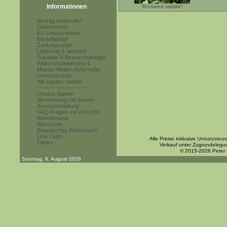
Informationen
Bomarea salsilla*
Vertrag widerrufen
Datenschutz
EU Umsatzsteuer
Bestellablauf
Zahlungsarten
Lieferung & Versand
Garantie & Beanstandungen
Widerrufsbelehrung &
Muster-Widerrufsformular
Umweltschutz
Wir kaufen Samen
------------------------
Unsere Samen
Vermehrung mit Samen
Aussaatanleitung
FAQ-Fragen zur Anzucht
Warnhinweis
Klimazone
Botanisches Wörterbuch
Link-Tipps
Alle Preise inklusive
Umsatzsteue
Danke
Verkauf unter Zugrundelegu
© 2015-2026 Peter
Sonntag, 9. August 2026