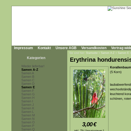
Impressum
Kontakt
Unsere AGB
Versandkosten
Vertrag wid
Sie sind hier:
Startseite
»
Samen A-Z
»
Samen E
Kategorien
Erythrina hondurensi
Wieder lieferbar!
Korallenbaum
Samen A-Z
(5 Korn)
Samen A
Samen B
Samen C
Samen D
laubabwerfende
Samen E
wechselständig
Samen F
leuchtend kora
Samen G
Samen H
schönen, roten
Samen I
Samen J
Samen K
Samen L
Samen M
Samen N
Samen O
3,00
€
Samen P
Samen Q
inkl. 7% Umsatzsteuer *