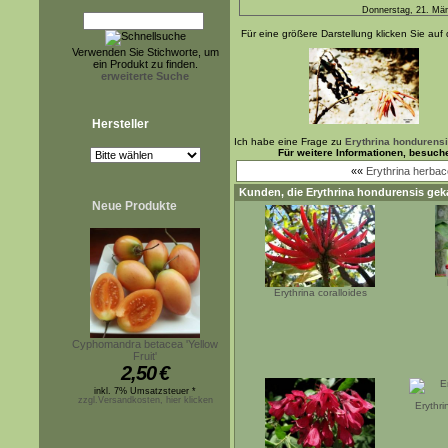
Donnerstag, 21. Mä
Für eine größere Darstellung klicken Sie auf 
Verwenden Sie Stichworte, um
ein Produkt zu finden.
erweiterte Suche
Hersteller
Ich habe eine Frage zu
Erythrina hondurens
Für weitere Informationen, besuch
««
Erythrina herbace
Kunden, die
Erythrina hondurensis
geka
Neue Produkte
Erythrina coralloides
Cyphomandra betacea 'Yellow
Fruit'
2,50
€
inkl. 7% Umsatzsteuer *
zzgl.Versandkosten, hier klicken
Erythr