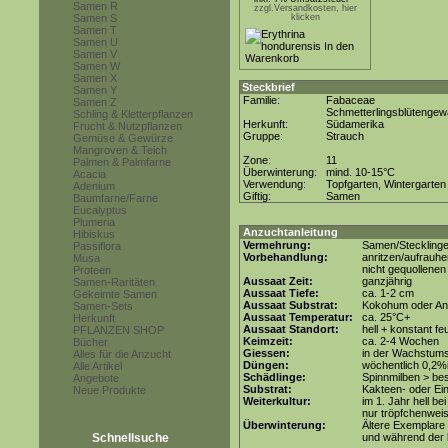
Samen R
zzgl.Versandkosten, hier
Samen S
klicken
Samen T
Samen U
Samen V
Samen W
Samen X
Steckbrief
Samen Y
Familie:
Fabaceae
Samen Z
Schmetterlingsblütenge
Schling & Kletterpflanzen
Herkunft:
Südamerika
Frucht & Nutzpflanzen
Gruppe:
Strauch
Gemüse & Gewürze
Mangroven & Teich
Zone:
11
Palmen & Palmfarne
Überwinterung:
mind. 10-15°C
Acacia
Verwendung:
Topfgarten, Wintergarten
Adenium
Giftig:
Samen
Baumfarne/Farne
Eucalyptus
Plumeria
Anzuchtanleitung
Hibiskus
Vermehrung:
Samen/Steckling
Passiflora
Vorbehandlung:
anritzen/aufrauhe
Musa
nicht gequollene
Proteen
Aussaat Zeit:
ganzjährig
Samen-Raritäten
Aussaat Tiefe:
ca. 1-2 cm
Gekeimte Samen
Aussaat Substrat:
Kokohum oder Anz
Samen-Sets
Aussaat Temperatur:
ca. 25°C+
Herkunft
Aussaat Standort:
hell + konstant fe
PFLANZEN SHOP
Keimzeit:
ca. 2-4 Wochen
Bücher
Giessen:
in der Wachstums
Alles für die Anzucht
Düngen:
wöchentlich 0,2%
Alle Artikel
Schädlinge:
Spinnmilben > be
Angebote
Substrat:
Kakteen- oder Ein
Neue Produkte
Weiterkultur:
im 1. Jahr hell be
nur tröpfchenwe
Überwinterung:
Ältere Exemplare 
Schnellsuche
und während der l