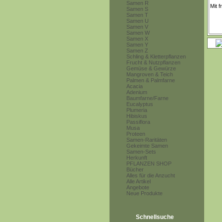
Samen R
Samen S
Samen T
Samen U
Samen V
Samen W
Samen X
Samen Y
Samen Z
Schling & Kletterpflanzen
Frucht & Nutzpflanzen
Gemüse & Gewürze
Mangroven & Teich
Palmen & Palmfarne
Acacia
Adenium
Baumfarne/Farne
Eucalyptus
Plumeria
Hibiskus
Passiflora
Musa
Proteen
Samen-Raritäten
Gekeimte Samen
Samen-Sets
Herkunft
PFLANZEN SHOP
Bücher
Alles für die Anzucht
Alle Artikel
Angebote
Neue Produkte
Schnellsuche