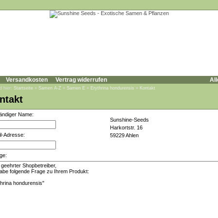
Versandkosten
Vertrag widerrufen
All
d hier:
Startseite
»
Samen A-Z
»
Samen E
»
Erythrina hondurensis
»
Kontakt
ntakt
tändiger Name:
Sunshine-Seeds
Harkortstr. 16
l-Adresse:
59229 Ahlen
ge: