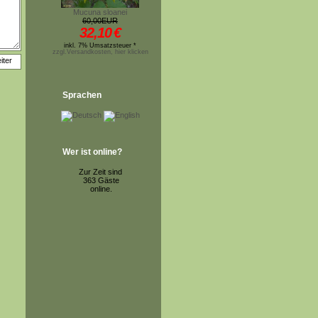
Mucuna sloanei
60,00EUR
32,10
€
inkl. 7% Umsatzsteuer *
zzgl.Versandkosten, hier klicken
Sprachen
Wer ist online?
Zur Zeit sind
363 Gäste
online.