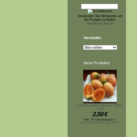
Verwenden Sie Stichworte, um
ein Produkt zu finden.
erweiterte Suche
Hersteller
Neue Produkte
Cyphomandra betacea 'Yellow
Fruit'
2,50
€
inkl. 7% Umsatzsteuer *
zzgl.Versandkosten, hier klicken