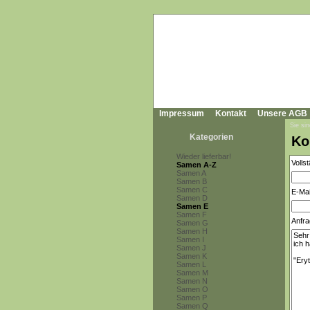
Impressum
Kontakt
Unsere AGB
Sie sin
Kategorien
Ko
Wieder lieferbar!
Volls
Samen A-Z
Samen A
Samen B
Samen C
E-Mai
Samen D
Samen E
Samen F
Anfra
Samen G
Samen H
Samen I
Samen J
Samen K
Samen L
Samen M
Samen N
Samen O
Samen P
Samen Q