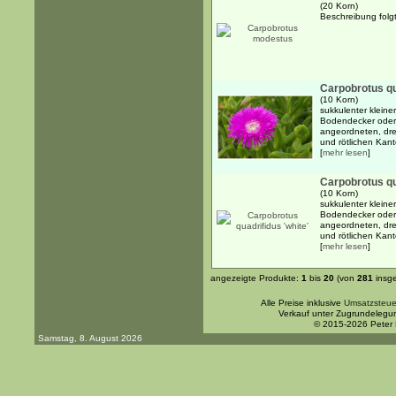
(20 Korn)
Beschreibung folgt.
Carpobrotus qu
(10 Korn)
sukkulenter kleine
Bodendecker oder 
angeordneten, drei
und rötlichen Kante
[
mehr lesen
]
Carpobrotus qu
(10 Korn)
sukkulenter kleine
Bodendecker oder 
angeordneten, drei
und rötlichen Kante
[
mehr lesen
]
angezeigte Produkte:
1
bis
20
(von
281
insg
Alle Preise inklusive
Umsatzsteue
Verkauf unter Zugrundelegu
© 2015-2026 Peter
Samstag, 8. August 2026