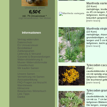
Manfreda vari
(10 Korn)
Unonopsis pittieri
mehrjährige, knoll
6,50
€
zu 45 cm langen, f
tiefgrünen, leicht
inkl. 7% Umsatzsteuer *
bräunlich gesprenk
zzgl.Versandkosten, hier klicken
[
mehr lesen
]
Manfreda virgi
(10 Korn)
Informationen
mehrjährige, rhiz
grundständigen, r
Vertrag widerrufen
langen und 5 cm br
Datenschutz
tiefgrünen, leicht 
EU Umsatzsteuer
[
mehr lesen
]
Bestellablauf
Zahlungsarten
Lieferung & Versand
Garantie & Beanstandungen
Widerrufsbelehrung &
Muster-Widerrufsformular
Tylecodon caca
Umweltschutz
Wir kaufen Samen
(Port.)
------------------------
caudexbildender, l
Unsere Samen
cm mit spiralig ang
Vermehrung mit Samen
tiefgrünen Blätte
Aussaatanleitung
Die leuchtend gelb
FAQ-Fragen zur Anzucht
[
mehr lesen
]
Warnhinweis
Klimazone
Tylecodon gran
Botanisches Wörterbuch
(Port.)
Link-Tipps
caudexbildende, l
Danke
cm mit ca. 7 cm lan
tiefgrünen Blätte
Die langen, orange