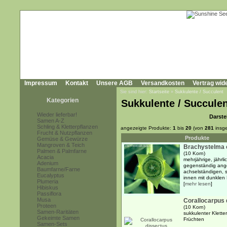
Impressum
Kontakt
Unsere AGB
Versandkosten
Vertrag wid
Sie sind hier:
Startseite
»
Sukkulente / Succulent
Kategorien
Sukkulente / Succule
Wieder lieferbar!
Darste
Samen A-Z
Schling & Kletterpflanzen
angezeigte Produkte:
1
bis
20
(von
281
insg
Frucht & Nutzpflanzen
Produkte
Gemüse & Gewürze
Mangroven & Teich
Brachystelma 
Palmen & Palmfarne
(10 Korn)
Acacia
mehrjährige, jährl
Adenium
gegenständig ange
Baumfarne/Farne
achselständigen, 
Eucalyptus
innen mit dunklen 
Plumeria
[
mehr lesen
]
Hibiskus
Passiflora
Musa
Corallocarpus 
Proteen
(10 Korn)
Samen-Raritäten
sukkulenter Klette
Gekeimte Samen
Früchten
Samen-Sets