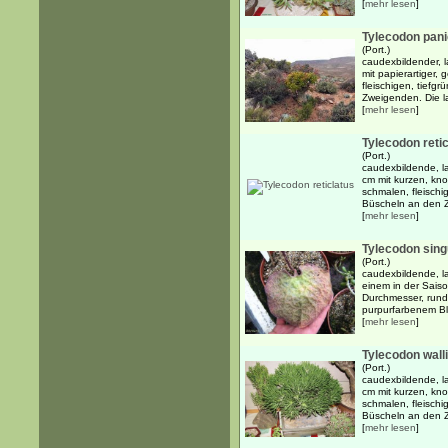
[
mehr lesen
]
Tylecodon pani
(Port.)
caudexbildender, 
mit papierartiger, 
fleischigen, tiefg
Zweigenden. Die la
[
mehr lesen
]
Tylecodon reti
(Port.)
caudexbildende, l
cm mit kurzen, kn
schmalen, fleischig
Büscheln an den Z
[
mehr lesen
]
Tylecodon sing
(Port.)
caudexbildende, l
einem in der Sais
Durchmesser, rundl
purpurfarbenem Bla
[
mehr lesen
]
Tylecodon walli
(Port.)
caudexbildende, l
cm mit kurzen, kn
schmalen, fleischig
Büscheln an den Z
[
mehr lesen
]