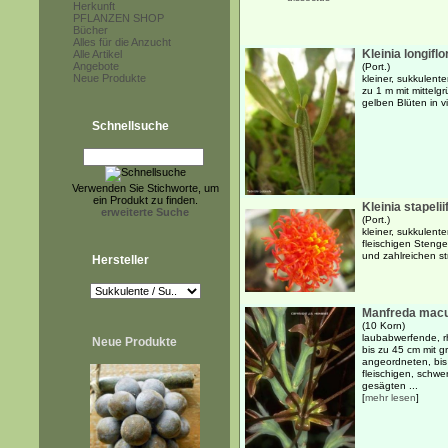
Herkunft
PFLANZEN SHOP
Bücher
Alles für die Anzucht
Kleinia longiflo
Alle Artikel
Angebote
(Port.)
Neue Produkte
kleiner, sukkulent
zu 1 m mit mittelg
gelben Blüten in v
Schnellsuche
Verwenden Sie Stichworte, um
ein Produkt zu finden.
Kleinia stapeli
erweiterte Suche
(Port.)
kleiner, sukkulente
fleischigen Stenge
und zahlreichen s
Hersteller
Manfreda mac
(10 Korn)
laubabwerfende, r
Neue Produkte
bis zu 45 cm mit g
angeordneten, bis
fleischigen, schwe
gesägten ...
[
mehr lesen
]