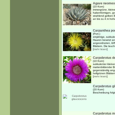
Agave neomex
(10 Korn)
immergrüne, kleine
hakenförmigen, gr
strahlend gelben B
an bis zu 4 m hoh
Carpanthea po
(Port.)
einjährige, sukkul
Haaren besetzt an 
angeordneten, löff
Blättern. Die leuch
[
mehr lesen
]
Carpobrotus de
(10 Korn)
sukkulenter kleine
mattenbildender B
gegenständig ange
hellgrünen Blätter
[
mehr lesen
]
Carpobrotus g
(20 Korn)
Beschreibung folgt.
Carpobrotus m