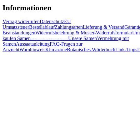
Informationen
Vertrag widerrufen
Datenschutz
EU
Umsatzsteuer
Bestellablauf
Zahlungsarten
Lieferung & Versand
Garanti
Beanstandungen
Widerrufsbelehrung & Muster-Widerrufsformular
Umw
kaufen Samen
------------------------
Unsere Samen
Vermehrung mit
Samen
Aussaatanleitung
FAQ-Fragen zur
Anzucht
Warnhinweis
Klimazone
Botanisches Wörterbuch
Link-Tipps
D