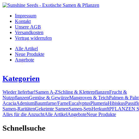
Impressum
Kontakt
Unsere AGB
Versandkosten
Vertrag widerrufen
Alle Artikel
Neue Produkte
Angebote
Kategorien
Wieder lieferbar!
Samen A-Z
Schling & Kletterpflanzen
Frucht &
Nutzpflanzen
Gemüse & Gewürze
Mangroven & Teich
Palmen & Palm
Acacia
Adenium
Baumfarne/Farne
Eucalyptus
Plumeria
Hibiskus
Passifl
Samen-Raritäten
Gekeimte Samen
Samen-Sets
Herkunft
PFLANZEN 
Alles für die Anzucht
Alle Artikel
Angebote
Neue Produkte
Schnellsuche