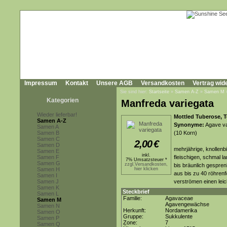
Impressum
Kontakt
Unsere AGB
Versandkosten
Vertrag wid
Sie sind hier:
Startseite
»
Samen A-Z
»
Samen M
Kategorien
Manfreda variegata
Wieder lieferbar!
Mottled Tuberose, 
Samen A-Z
Synonyme:
Agave va
Samen A
Samen B
(10 Korn)
Samen C
2,00
€
Samen D
mehrjährige, knollenb
Samen E
inkl.
Samen F
fleischigen, schmal la
7% Umsatzsteuer *
Samen G
zzgl.Versandkosten,
bis bräunlich gespren
Samen H
hier klicken
aus bis zu 40 röhrenf
Samen I
Samen J
verströmen einen leic
Samen K
Steckbrief
Samen L
Familie:
Agavaceae
Samen M
Agavengewächse
Samen N
Herkunft:
Nordamerika
Samen O
Gruppe:
Sukkulente
Samen P
Zone:
7
Samen Q