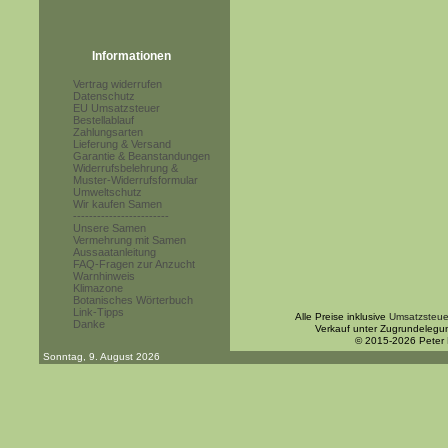
Informationen
Vertrag widerrufen
Datenschutz
EU Umsatzsteuer
Bestellablauf
Zahlungsarten
Lieferung & Versand
Garantie & Beanstandungen
Widerrufsbelehrung &
Muster-Widerrufsformular
Umweltschutz
Wir kaufen Samen
------------------------
Unsere Samen
Vermehrung mit Samen
Aussaatanleitung
FAQ-Fragen zur Anzucht
Warnhinweis
Klimazone
Botanisches Wörterbuch
Link-Tipps
Alle Preise inklusive
Umsatzsteue
Danke
Verkauf unter Zugrundelegu
© 2015-2026 Peter
Sonntag, 9. August 2026