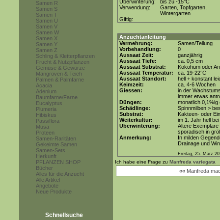
Überwinterung:
bis zu -15°C
Samen R
Verwendung:
Garten, Topfgarten,
Samen S
Wintergarten
Samen T
Giftig:
Samen U
Samen V
Samen W
Anzuchtanleitung
Samen X
Vermehrung:
Samen/Teilung
Samen Y
Vorbehandlung:
0
Samen Z
Aussaat Zeit:
ganzjährig
Schling & Kletterpflanzen
Aussaat Tiefe:
ca. 0,5 cm
Frucht & Nutzpflanzen
Aussaat Substrat:
Kokohum oder Anz
Gemüse & Gewürze
Aussaat Temperatur:
ca. 19-22°C
Mangroven & Teich
Aussaat Standort:
hell + konstant le
Palmen & Palmfarne
Keimzeit:
ca. 4-6 Wochen
Acacia
Giessen:
in der Wachstum
Adenium
immer etwas antr
Baumfarne/Farne
Düngen:
monatlich 0,1%ig
Eucalyptus
Schädlinge:
Spinnmilben > be
Plumeria
Substrat:
Kakteen- oder Ein
Hibiskus
Weiterkultur:
im 1. Jahr hell bei
Passiflora
Überwinterung:
Ältere Exemplare h
Musa
sporadisch in gr
Proteen
Anmerkung:
In milden Gegend
Samen-Raritäten
Drainage und Wint
Gekeimte Samen
Samen-Sets
Freitag, 25. März 20
Herkunft
PFLANZEN SHOP
Ich habe eine Frage zu
Manfreda variegata
Bücher
««
Manfreda mac
Alles für die Anzucht
Alle Artikel
Angebote
Neue Produkte
Schnellsuche