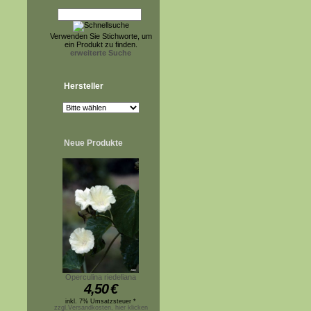
Verwenden Sie Stichworte, um
ein Produkt zu finden.
erweiterte Suche
Hersteller
Neue Produkte
Operculina riedeliana
4,50
€
inkl. 7% Umsatzsteuer *
zzgl.Versandkosten, hier klicken