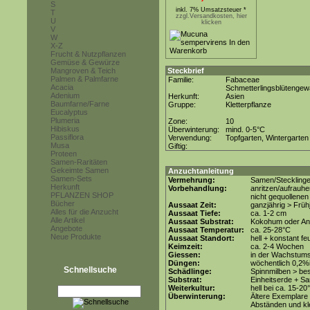
S
inkl. 7% Umsatzsteuer *
T
zzgl.Versandkosten, hier
U
klicken
V
W
X-Z
Frucht & Nutzpflanzen
Gemüse & Gewürze
Mangroven & Teich
Steckbrief
Palmen & Palmfarne
Familie:
Fabaceae
Acacia
Schmetterlingsblütenge
Adenium
Herkunft:
Asien
Baumfarne/Farne
Gruppe:
Kletterpflanze
Eucalyptus
Plumeria
Zone:
10
Hibiskus
Überwinterung:
mind. 0-5°C
Passiflora
Verwendung:
Topfgarten, Wintergarten
Musa
Giftig:
Proteen
Samen-Raritäten
Gekeimte Samen
Anzuchtanleitung
Samen-Sets
Vermehrung:
Samen/Steckling
Herkunft
Vorbehandlung:
anritzen/aufrauhe
PFLANZEN SHOP
nicht gequollene
Bücher
Aussaat Zeit:
ganzjährig > Frü
Alles für die Anzucht
Aussaat Tiefe:
ca. 1-2 cm
Alle Artikel
Aussaat Substrat:
Kokohum oder Anz
Angebote
Aussaat Temperatur:
ca. 25-28°C
Neue Produkte
Aussaat Standort:
hell + konstant fe
Keimzeit:
ca. 2-4 Wochen
Giessen:
in der Wachstums
Düngen:
wöchentlich 0,2%
Schnellsuche
Schädlinge:
Spinnmilben > be
Substrat:
Einheitserde + Sa
Weiterkultur:
hell bei ca. 15-20
Überwinterung:
Ältere Exemplare 
Abständen und kle