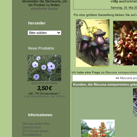
Verwenden Sie Stichworte, um
völlig austrocknet
ein Produkt zu finden.
Samstag, 18. Mai 2
erweiterte Suche
Für eine größere Darstellung klicken Sie auf 
Hersteller
Neue Produkte
Ich habe eine Frage zu
Mucuna sempervire
««
Mucuna pru
Ipomoea ternifolia
Kunden, die
Mucuna sempervirens
geka
3,50
€
inkl. 7% Umsatzsteuer *
zzgl.Versandkosten, hier klicken
Informationen
M
Vertrag widerrufen
Datenschutz
EU Umsatzsteuer
Bestellablauf