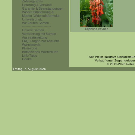
Zahlungsarten
Lieferung & Versand
Garantie & Beanstandungen
Widerrufsbelehrung &
Muster-Widerrufsformular
Umweltschutz
Wir kaufen Samen
------------------------
Erythrina zeyheri
Unsere Samen
Vermehrung mit Samen
Aussaatanleitung
FAQ-Fragen zur Anzucht
Warnhinweis
Klimazone
Botanisches Wörterbuch
Link-Tipps
Alle Preise inklusive
Umsatzsteue
Danke
Verkauf unter Zugrundelegu
© 2015-2026 Peter
Freitag, 7. August 2026