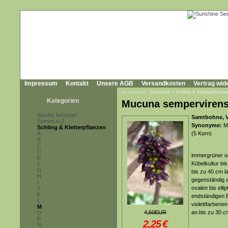
Impressum
Kontakt
Unsere AGB
Versandkosten
Vertrag wid
Sie sind hier:
Startseite
»
Schling & Kletterpflanze
Kategorien
Mucuna semperviren
Wieder lieferbar!
Samtbohne, V
Samen A-Z
Synonyme:
Mu
Schling & Kletterpflanzen
A
(5 Korn)
B
C
D
immergrüner od
E
Kübelkultur bi
F
G
bis zu 40 cm l
H
gegenständig a
I
ovalen bis elli
J
K
endständigen B
L
violettfarbene
M
4,50EUR
an bis zu 30 c
O
P
2,25
€
R