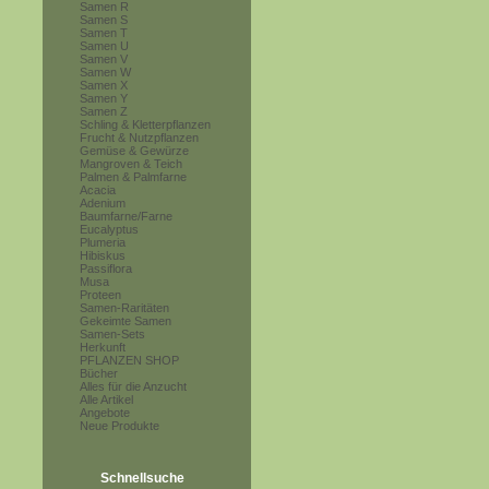
Samen R
Samen S
Samen T
Samen U
Samen V
Samen W
Samen X
Samen Y
Samen Z
Schling & Kletterpflanzen
Frucht & Nutzpflanzen
Gemüse & Gewürze
Mangroven & Teich
Palmen & Palmfarne
Acacia
Adenium
Baumfarne/Farne
Eucalyptus
Plumeria
Hibiskus
Passiflora
Musa
Proteen
Samen-Raritäten
Gekeimte Samen
Samen-Sets
Herkunft
PFLANZEN SHOP
Bücher
Alles für die Anzucht
Alle Artikel
Angebote
Neue Produkte
Schnellsuche