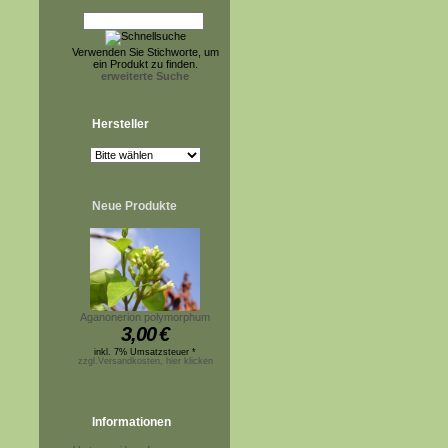
Verwenden Sie Stichworte, um
ein Produkt zu finden.
erweiterte Suche
Hersteller
Neue Produkte
Aganonerion polymorphum
3,00
€
inkl. 7% Umsatzsteuer *
zzgl.Versandkosten, hier klicken
Informationen