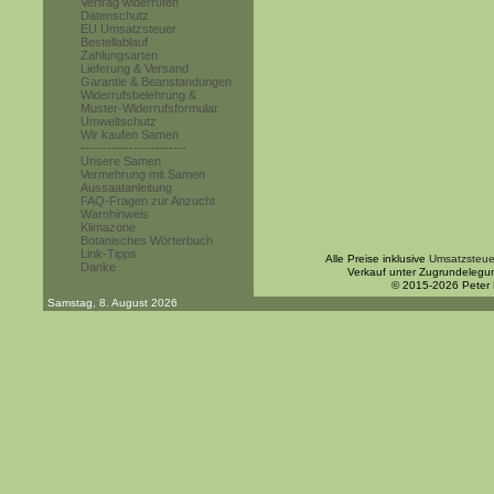
Vertrag widerrufen
Datenschutz
EU Umsatzsteuer
Bestellablauf
Zahlungsarten
Lieferung & Versand
Garantie & Beanstandungen
Widerrufsbelehrung &
Muster-Widerrufsformular
Umweltschutz
Wir kaufen Samen
------------------------
Unsere Samen
Vermehrung mit Samen
Aussaatanleitung
FAQ-Fragen zur Anzucht
Warnhinweis
Klimazone
Botanisches Wörterbuch
Link-Tipps
Alle Preise inklusive
Umsatzsteue
Danke
Verkauf unter Zugrundelegu
© 2015-2026 Peter
Samstag, 8. August 2026