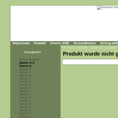
Impressum
Kontakt
Unsere AGB
Versandkosten
Vertrag wid
Sie sind hier:
Startseite
»
Samen A-Z
»
Samen A
Kategorien
Produkt wurde nicht 
Wieder lieferbar!
Samen A-Z
Samen A
Samen B
Samen C
Samen D
Samen E
Samen F
Samen G
Samen H
Samen I
Samen J
Samen K
Samen L
Samen M
Samen N
Samen O
Samen P
Samen Q