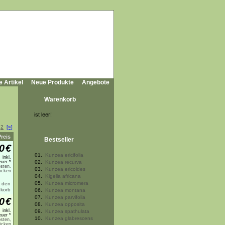
e Artikel
Neue Produkte
Angebote
Warenkorb
ist leer!
2
[»]
Preis
Bestseller
0
€
01.
Kunzea ericifolia
inkl.
uer *
02.
Kunzea recurva
sten,
03.
Kunzea ericoides
licken
04.
Kigelia africana
05.
Kunzea micromera
06.
Kunzea montana
07.
Kunzea parvifolia
0
€
08.
Kunzea opposita
inkl.
09.
Kunzea spathulata
uer *
10.
Kunzea glabrescens
sten,
licken