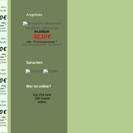
Angebote
0
€
inkl.
uer *
Diospyros cathayensis
sten,
licken
64,20EUR
32,10
€
inkl. 7% Umsatzsteuer *
zzgl.Versandkosten, hier klicken
0
€
inkl.
uer *
sten,
Sprachen
licken
0
€
inkl.
Wer ist online?
uer *
sten,
licken
Zur Zeit sind
290 Gäste
online.
0
€
inkl.
uer *
sten,
licken