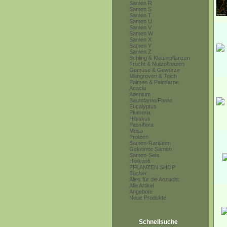
Samen R
Samen S
Samen T
Samen U
Samen V
Samen W
Samen X
Samen Y
Samen Z
Schling & Kletterpflanzen
Frucht & Nutzpflanzen
Gemüse & Gewürze
Mangroven & Teich
Palmen & Palmfarne
Acacia
Adenium
Baumfarne/Farne
Eucalyptus
Plumeria
Hibiskus
Passiflora
Musa
Proteen
Samen-Raritäten
Gekeimte Samen
Samen-Sets
Herkunft
PFLANZEN SHOP
Bücher
Alles für die Anzucht
Alle Artikel
Angebote
Neue Produkte
Schnellsuche