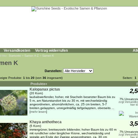
Versandkosten
Vertrag widerrufen
All
d hier:
Startseite
»
Samen A-Z
»
Samen K
men K
Darstellen:
eigte Produkte:
1
bis
20
(von
36
insgesamt)
Seiten:
1
Produkte+
Kalopanax pictus
2,5
(20 Korn)
laubabwerfender, hoher, mit Stacheln besetzter Baum bis zu
7% Umsatzste
5 m, am Naturstandort bis zu 30 m, mit wechselständig
zzgl.Versandko
angeordneten, ahornähnlichen, ca. 25 cm breiten, 5-7
hier k
breiten,gelappten, unregelmäßig tiefgelappten, oberseits ...
[
mehr lesen
]
Khaya anthotheca
3,5
(5 Korn)
immergrüner, brettwurzeln bildender, hoher Baum bis zu 60 m
7% Umsatzste
mit rundlicher oder länglicher Krone, wechselständig und
zzgl.Versandko
spiralig am Ende der Zweige angeordneten, ca. 30 cm
hier k