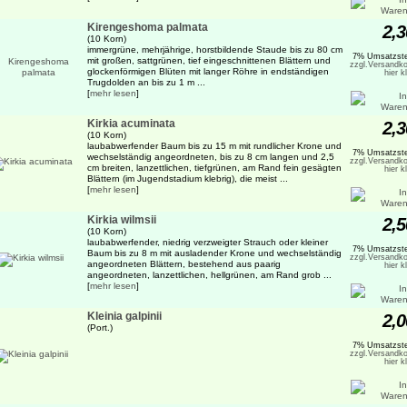
Kirengeshoma palmata
2,3
(10 Korn)
immergrüne, mehrjährige, horstbildende Staude bis zu 80 cm
7% Umsatzste
mit großen, sattgrünen, tief eingeschnittenen Blättern und
zzgl.Versandko
glockenförmigen Blüten mit langer Röhre in endständigen
hier k
Trugdolden an bis zu 1 m ...
[
mehr lesen
]
Kirkia acuminata
2,3
(10 Korn)
laubabwerfender Baum bis zu 15 m mit rundlicher Krone und
7% Umsatzste
wechselständig angeordneten, bis zu 8 cm langen und 2,5
zzgl.Versandko
cm breiten, lanzettlichen, tiefgrünen, am Rand fein gesägten
hier k
Blättern (im Jugendstadium klebrig), die meist ...
[
mehr lesen
]
Kirkia wilmsii
2,5
(10 Korn)
laubabwerfender, niedrig verzweigter Strauch oder kleiner
7% Umsatzste
Baum bis zu 8 m mit ausladender Krone und wechselständig
zzgl.Versandko
angeordneten Blättern, bestehend aus paarig
hier k
angeordneten, lanzettlichen, hellgrünen, am Rand grob ...
[
mehr lesen
]
Kleinia galpinii
2,0
(Port.)
7% Umsatzste
zzgl.Versandko
hier k