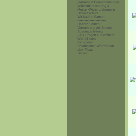
Garantie & Beanstandungen
Widerrufsbelehrung &
Muster-Widerrufsformular
Umweltschutz
Wir kaufen Samen
------------------------
Unsere Samen
Vermehrung mit Samen
Aussaatanleitung
FAQ-Fragen zur Anzucht
Warnhinweis
Klimazone
Botanisches Wörterbuch
Link-Tipps
Danke