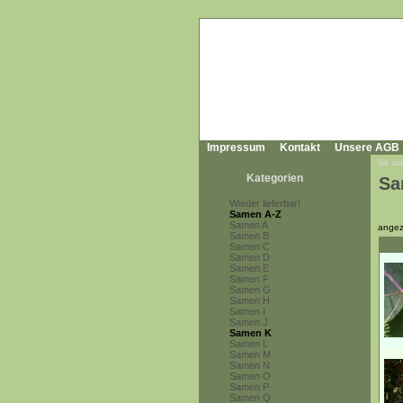
Impressum
Kontakt
Unsere AGB
Sie sin
Kategorien
Sa
Wieder lieferbar!
Samen A-Z
Samen A
angez
Samen B
Samen C
Samen D
Samen E
Samen F
Samen G
Samen H
Samen I
Samen J
Samen K
Samen L
Samen M
Samen N
Samen O
Samen P
Samen Q