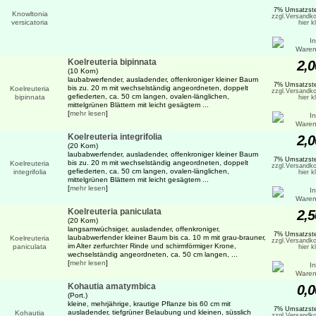
7% Umsatzste
zzgl.Versandko
hier k
Koelreuteria bipinnata
2,0
(10 Korn)
laubabwerfender, ausladender, offenkroniger kleiner Baum
7% Umsatzste
bis zu. 20 m mit wechselständig angeordneten, doppelt
zzgl.Versandko
gefiederten, ca. 50 cm langen, ovalen-länglichen,
hier k
mittelgrünen Blättern mit leicht gesägtem ...
[
mehr lesen
]
Koelreuteria integrifolia
2,0
(20 Korn)
laubabwerfender, ausladender, offenkroniger kleiner Baum
7% Umsatzste
bis zu. 20 m mit wechselständig angeordneten, doppelt
zzgl.Versandko
gefiederten, ca. 50 cm langen, ovalen-länglichen,
hier k
mittelgrünen Blättern mit leicht gesägtem ...
[
mehr lesen
]
Koelreuteria paniculata
2,5
(20 Korn)
langsamwüchsiger, ausladender, offenkroniger,
7% Umsatzste
laubabwerfender kleiner Baum bis ca. 10 m mit grau-brauner,
zzgl.Versandko
im Alter zerfurchter Rinde und schirmförmiger Krone,
hier k
wechselständig angeordneten, ca. 50 cm langen, ...
[
mehr lesen
]
Kohautia amatymbica
0,0
(Port.)
kleine, mehrjährige, krautige Pflanze bis 60 cm mit
7% Umsatzste
ausladender, tiefgrüner Belaubung und kleinen, süsslich
zzgl.Versandko