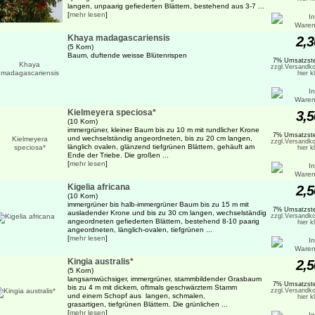
langen, unpaarig gefiederten Blättern, bestehend aus 3-7 ...
[
mehr lesen
]
Khaya madagascariensis
2,3
(5 Korn)
Baum, duftende weisse Blütenrispen
7% Umsatzste
zzgl.Versandko
hier k
Kielmeyera speciosa*
3,5
(10 Korn)
immergrüner, kleiner Baum bis zu 10 m mit rundlicher Krone
7% Umsatzste
und wechselständig angeordneten, bis zu 20 cm langen,
zzgl.Versandko
länglich ovalen, glänzend tiefgrünen Blättern, gehäuft am
hier k
Ende der Triebe. Die großen ...
[
mehr lesen
]
Kigelia africana
2,5
(10 Korn)
immergrüner bis halb-immergrüner Baum bis zu 15 m mit
7% Umsatzste
ausladender Krone und bis zu 30 cm langen, wechselständig
zzgl.Versandko
angeordneten gefiederten Blättern, bestehend 8-10 paarig
hier k
angeordneten, länglich-ovalen, tiefgrünen ...
[
mehr lesen
]
Kingia australis*
2,5
(5 Korn)
langsamwüchsiger, immergrüner, stammbildender Grasbaum
7% Umsatzste
bis zu 4 m mit dickem, oftmals geschwärztem Stamm
zzgl.Versandko
und einem Schopf aus langen, schmalen,
hier k
grasartigen, tiefgrünen Blättern. Die grünlichen ...
[
mehr lesen
]