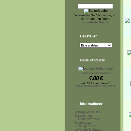
Verwenden Sie Stichworte, um
ein Produkt zu finden.
erweiterte Suche
Hersteller
Neue Produkte
Ipomoea hildebrandtii
4,00
€
inkl. 7% Umsatzsteuer *
zzgl.Versandkosten, hier klicken
Informationen
Vertrag widerrufen
Datenschutz
EU Umsatzsteuer
Bestellablauf
Zahlungsarten
Lieferung & Versand