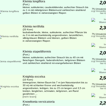
Kleinia longiflora
2,0
(Port.)
kleiner, sukkulenter, caudexbildender, aufrechter Strauch bis
7% Umsatzste
zu 1 m mit mittelgrünen Blätternund zahlreichen strahlend
zzgl.Versandko
gelben Blüten in vielverzweigten Rispen
hier k
Kleinia neriifolia
2,3
(20 Korn)
laubabwerfende, kleine, sukkulente, aufrechter Pflanze bis
7% Umsatzste
zu 3 m mit wechselständig angeordneten, lanzettlichen,
zzgl.Versandko
silbrig-blauen Blättern und kleinen, gelben Blüten
hier k
in vielverzweigten Rispen
Kleinia stapeliiformis
2,0
(Port.)
kleiner, sukkulenter, aufrechter Strauch bis zu 40 cm mit
7% Umsatzste
fleischigen Stengeln, fadenähnlichen, tiefgrünen Blättern
zzgl.Versandko
und zahlreichen strahlend rot-orangefarbenen Blüten
hier k
Knightia excelsa
2,5
(10 Korn)
immergrüner, kleiner Baum bis 7 m (am Naturstandort bis zu
7% Umsatzste
30 m) mit schlanker Krone und wechselständig
zzgl.Versandko
angeordneten, ledrigen, bis zu 15 cm langen und 3,5 cm
hier k
breiten, länglichen, schmalen, tiefgrünen, am Rand
gezähnten ...
[
mehr lesen
]
Knowltonia versicatoria
2,2
(Port.)