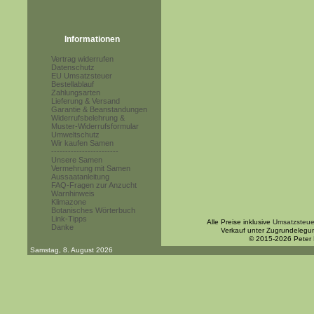
Informationen
Vertrag widerrufen
Datenschutz
EU Umsatzsteuer
Bestellablauf
Zahlungsarten
Lieferung & Versand
Garantie & Beanstandungen
Widerrufsbelehrung &
Muster-Widerrufsformular
Umweltschutz
Wir kaufen Samen
------------------------
Unsere Samen
Vermehrung mit Samen
Aussaatanleitung
FAQ-Fragen zur Anzucht
Warnhinweis
Klimazone
Botanisches Wörterbuch
Link-Tipps
Alle Preise inklusive
Umsatzsteue
Danke
Verkauf unter Zugrundelegu
© 2015-2026 Peter
Samstag, 8. August 2026