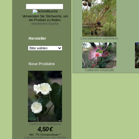
Verwenden Sie Stichworte, um
ein Produkt zu finden.
erweiterte Suche
Hersteller
Leucadendron salicifolium
Neue Produkte
Calliandra eriophylla
Operculina riedeliana
4,50
€
inkl. 7% Umsatzsteuer *
zzgl.Versandkosten, hier klicken