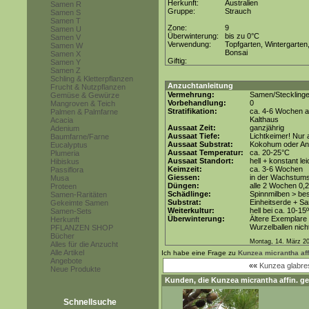
Herkunft:
Australien
Samen R
Gruppe:
Strauch
Samen S
Samen T
Zone:
9
Samen U
Überwinterung:
bis zu 0°C
Samen V
Verwendung:
Topfgarten, Wintergarten
Samen W
Bonsai
Samen X
Giftig:
Samen Y
Samen Z
Schling & Kletterpflanzen
Anzuchtanleitung
Frucht & Nutzpflanzen
Vermehrung:
Samen/Steckling
Gemüse & Gewürze
Vorbehandlung:
0
Mangroven & Teich
Stratifikation:
ca. 4-6 Wochen a
Palmen & Palmfarne
Kalthaus
Acacia
Aussaat Zeit:
ganzjährig
Adenium
Aussaat Tiefe:
Lichtkeimer! Nur 
Baumfarne/Farne
Aussaat Substrat:
Kokohum oder Anz
Eucalyptus
Aussaat Temperatur:
ca. 20-25°C
Plumeria
Aussaat Standort:
hell + konstant le
Hibiskus
Keimzeit:
ca. 3-6 Wochen
Passiflora
Giessen:
in der Wachstum
Musa
Düngen:
alle 2 Wochen 0,
Proteen
Schädlinge:
Spinnmilben > be
Samen-Raritäten
Substrat:
Einheitserde + Sa
Gekeimte Samen
Weiterkultur:
hell bei ca. 10-15
Samen-Sets
Überwinterung:
Ältere Exemplare 
Herkunft
Wurzelballen nicht
PFLANZEN SHOP
Bücher
Montag, 14. März 2
Alles für die Anzucht
Alle Artikel
Ich habe eine Frage zu
Kunzea micrantha aff
Angebote
««
Kunzea glabr
Neue Produkte
Kunden, die
Kunzea micrantha affin.
ge
Schnellsuche