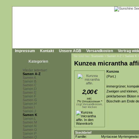
Impressum
Kontakt
Unsere AGB
Versandkosten
Vertrag wid
Sie sind hier:
Startseite
»
Samen A-Z
»
Samen K
Kategorien
Kunzea micrantha affi
Wieder lieferbar!
Kunzea
Samen A-Z
(Port.)
Samen A
Samen B
Samen C
immergrüner, kompakte
Samen D
2,00
€
Zweigen und kleinen, l
Samen E
Samen F
pinkfarbenen Blüten m
inkl.
Samen G
Büscheln am Ende de
7% Umsatzsteuer *
Samen H
zzgl.Versandkosten,
Samen I
hier klicken
Samen J
Samen K
Samen L
Samen M
Samen N
Samen O
Steckbrief
Samen P
Familie:
Myrtaceae Myrtengewäc
Samen Q