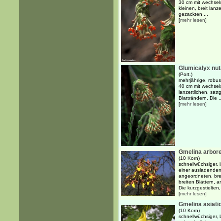
30 cm mit wechsel
kleinen, breit lanz
gezackten ...
[
mehr lesen
]
Glumicalyx nu
(Port.)
mehrjährige, robus
40 cm mit wechsels
lanzettlichen, sat
Blatträndern. Die ..
[
mehr lesen
]
Gmelina arbor
(10 Korn)
schnellwüchsiger,
einer ausladenden
angeordneten, bre
breiten Blättern, 
Die kurzgestielten, 
[
mehr lesen
]
Gmelina asiati
(10 Korn)
schnellwüchsiger, 