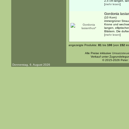
2,5 cm langen, läng
[
mehr lesen
]
Gordonia lasia
(10 Korn)
immergrüner Strau
Krone und wechsel
langen, elliptische
Blättern. Die duft
[
mehr lesen
]
angezeigte Produkte:
81
bis
100
(von
152
in
Alle Preise inklusive
Umsatzsteue
Verkauf unter Zugrundelegu
© 2015-2026 Peter
Donnerstag, 6. August 2026