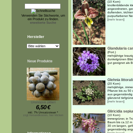
(10 Korn)
knollenbildende kl
angeordneten, geri
duftenden, trichte
Verwenden Sie Stichworte, um
purpurfarbener Ner
ein Produkt zu finden.
[
mehr lesen
]
erweiterte Suche
Hersteller
Glandularia ca
(Port.)
mehrjährige krauti
dunkelgrünen Blätt
Neue Produkte
gut geeignet als 
Glehnia littoral
(20 Korn)
mehrjährige, imme
Pflanze bis zu 50
aus gegenständig 
glänzend tiefgrünen
[
mehr lesen
]
Unonopsis pittieri
6,50
€
Gliricidia sepi
inkl. 7% Umsatzsteuer *
(10 Korn)
zzgl.Versandkosten, hier klicken
immergrüner, in T
Baum bis ca.12 m 
30 cm langen, gef
gegenständig angeo
[
mehr lesen
]