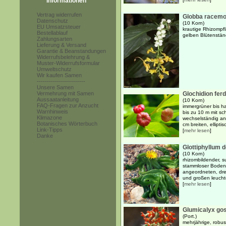
Informationen
Vertrag widerrufen
Globba racemos
Datenschutz
(10 Korn)
EU Umsatzsteuer
krautige Rhizompf
Bestellablauf
gelben Blütenstä
Zahlungsarten
Lieferung & Versand
Garantie & Beanstandungen
Widerrufsbelehrung &
Muster-Widerrufsformular
Umweltschutz
Wir kaufen Samen
------------------------
Unsere Samen
Vermehrung mit Samen
Glochidion ferd
Aussaatanleitung
(10 Korn)
FAQ-Fragen zur Anzucht
immergrüner bis h
Warnhinweis
bis zu 10 m mit sc
Klimazone
wechselständig an
Botanisches Wörterbuch
cm breiten, ellipti
Link-Tipps
[
mehr lesen
]
Danke
Glottiphyllum
(10 Korn)
rhizombildender, s
stammloser Bodend
angeordneten, drei
und großen leucht
[
mehr lesen
]
Glumicalyx gos
(Port.)
mehrjährige, robus