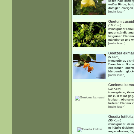
selten halb-immerg
weißer Rinde, hori
dornigen Zweigen 
[
mehr lesen
]
Gnetum cuspi
(10 Korn)
immergrüner Strau
gegenständig angeo
tiefgrünen Blätter
männlichen und wei
[
mehr lesen
]
Goetzea ekman
(5 Korn)
immergrüner, dicht
Baum bis zu 9 m m
elliptischen, obers
hängenden, glocke
[
mehr lesen
]
Gonioma kama
(10 Korn)
immergrüner, klein
bis zu 8 m mit ge
ledrigen, oberseit
helleren Blättern i
[
mehr lesen
]
Goodia lotifolia
(50 Korn)
immergrüner, klein
m, häufig rötlich
angeordneten, 3-g