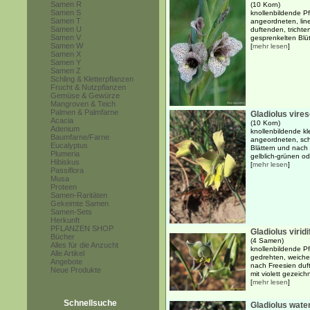
Samen R
(10 Korn)
Samen S
knollenbildende Pf
Samen T
angeordneten, line
Samen U
duftenden, trichte
Samen V
gesprenkelten Blüt
Samen W
[
mehr lesen
]
Samen X
Samen Y
Samen Z
Schling & Kletterpflanzen
Frucht & Nutzpflanzen
Gemüse & Gewürze
Mangroven & Teich
Palmen & Palmfarne
Gladiolus vire
Acacia
(10 Korn)
Adenium
knollenbildende kl
Baumfarne/Farne
angeordneten, sch
Eucalyptus
Blättern und nach 
Plumeria
gelblich-grünen od
Hibiskus
[
mehr lesen
]
Passiflora
Musa
Proteen
Samen-Raritäten
Gekeimte Samen
Samen-Sets
Herkunft
PFLANZEN SHOP
Gladiolus virid
Bücher
(4 Samen)
Alles für die Anzucht
knollenbildende Pf
Alle Artikel
gedrehten, weichen
Angebote
nach Freesien duft
Neue Produkte
mit violett gezeich
[
mehr lesen
]
Schnellsuche
Gladiolus wate