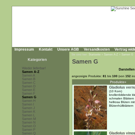
Impressum
Kontakt
Unsere AGB
Versandkosten
Vertrag wid
Sie sind hier:
Startseite
»
Samen A-Z
»
Samen G
Kategorien
Samen G
Wieder lieferbar!
Darstellen
Samen A-Z
Samen A
angezeigte Produkte:
81
bis
100
(von
152
in
Samen B
Produkte+
Samen C
Samen D
Gladiolus vern
Samen E
(10 Korn)
Samen F
knollenbildende kl
Samen G
schmalen Blättern 
Samen H
hellrosa Blüten m
Samen I
Blütenhüllblättern
Samen J
Samen K
Samen L
Samen M
Samen N
Samen O
Samen P
Gladiolus vin
Samen Q