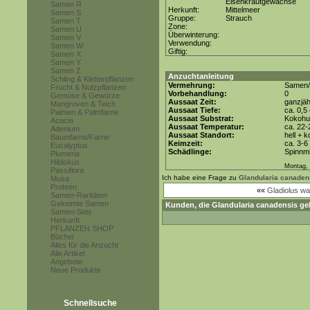
Eisenkrautgewächse
Samen R
Herkunft:
Mittelmeer
Samen S
Gruppe:
Strauch
Samen T
Zone:
Samen U
Überwinterung:
Samen V
Verwendung:
Samen W
Giftig:
Samen X
Samen Y
Samen Z
Anzuchtanleitung
Schling & Kletterpflanzen
Vermehrung:
Samen/
Frucht & Nutzpflanzen
Vorbehandlung:
0
Gemüse & Gewürze
Aussaat Zeit:
ganzjäh
Mangroven & Teich
Aussaat Tiefe:
ca. 0,5
Palmen & Palmfarne
Aussaat Substrat:
Kokohum
Acacia
Aussaat Temperatur:
ca. 22-
Adenium
Aussaat Standort:
hell + 
Baumfarne/Farne
Keimzeit:
ca. 3-
Eucalyptus
Schädlinge:
Spinnmi
Plumeria
Hibiskus
Montag, 
Passiflora
Ich habe eine Frage zu
Glandularia canaden
Musa
Proteen
««
Gladiolus wa
Samen-Raritäten
Gekeimte Samen
Kunden, die
Glandularia canadensis
gek
Samen-Sets
Herkunft
PFLANZEN SHOP
Bücher
Alles für die Anzucht
Alle Artikel
Angebote
Neue Produkte
Schnellsuche