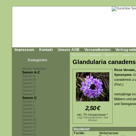
Impressum
Kontakt
Unsere AGB
Versandkosten
Vertrag wid
Sie sind hier:
Startseite
»
Samen A-Z
»
Samen G
Kategorien
Glandularia canadens
Wieder lieferbar!
Rose Vervain
Samen A-Z
Synonyme:
Gl
Samen A
Samen B
canadensis u.v
Samen C
(Port.)
Samen D
Samen E
Samen F
mehrjährige kr
Samen G
Blättern und p
Samen H
und Steingärte
Samen I
2,50
€
Samen J
Samen K
inkl. 7% Umsatzsteuer *
Samen L
zzgl.Versandkosten, hier
Samen M
klicken
Samen N
Samen O
Steckbrief
Samen P
Familie:
Verbenaceae
Samen Q