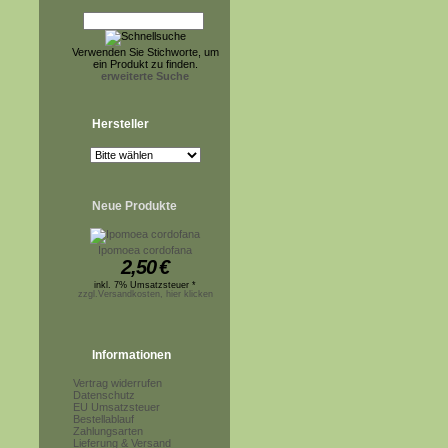
Verwenden Sie Stichworte, um
ein Produkt zu finden.
erweiterte Suche
Hersteller
Neue Produkte
Ipomoea cordofana
2,50
€
inkl. 7% Umsatzsteuer *
zzgl.Versandkosten, hier klicken
Informationen
Vertrag widerrufen
Datenschutz
EU Umsatzsteuer
Bestellablauf
Zahlungsarten
Lieferung & Versand