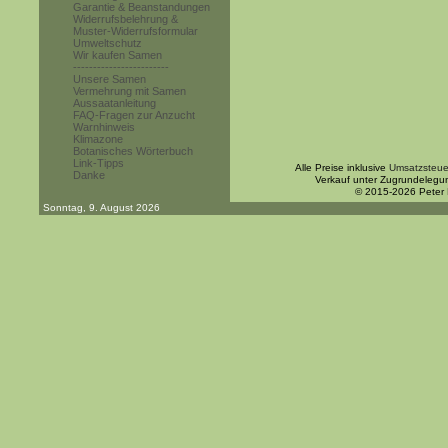
Garantie & Beanstandungen
Widerrufsbelehrung &
Muster-Widerrufsformular
Umweltschutz
Wir kaufen Samen
------------------------
Unsere Samen
Vermehrung mit Samen
Aussaatanleitung
FAQ-Fragen zur Anzucht
Warnhinweis
Klimazone
Botanisches Wörterbuch
Link-Tipps
Alle Preise inklusive
Umsatzsteue
Danke
Verkauf unter Zugrundelegu
© 2015-2026 Peter
Sonntag, 9. August 2026