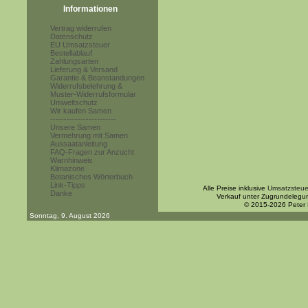
Informationen
Vertrag widerrufen
Datenschutz
EU Umsatzsteuer
Bestellablauf
Zahlungsarten
Lieferung & Versand
Garantie & Beanstandungen
Widerrufsbelehrung &
Muster-Widerrufsformular
Umweltschutz
Wir kaufen Samen
------------------------
Unsere Samen
Vermehrung mit Samen
Aussaatanleitung
FAQ-Fragen zur Anzucht
Warnhinweis
Klimazone
Botanisches Wörterbuch
Link-Tipps
Alle Preise inklusive
Umsatzsteue
Danke
Verkauf unter Zugrundelegu
© 2015-2026 Peter
Sonntag, 9. August 2026