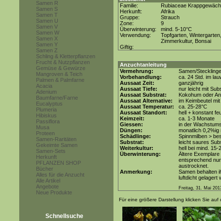
Samen R
Familie:
Rubiaceae Krappgewäc
Samen S
Herkunft:
Afrika
Samen T
Gruppe:
Strauch
Samen U
Zone:
9
Samen V
Überwinterung:
mind. 5-10°C
Samen W
Verwendung:
Topfgarten, Wintergarten
Samen X
Zimmerkultur, Bonsai
Samen Y
Giftig:
Samen Z
Schling & Kletterpflanzen
Frucht & Nutzpflanzen
Anzuchtanleitung
Gemüse & Gewürze
Vermehrung:
Samen/Steckling
Mangroven & Teich
Vorbehandlung:
ca. 24 Std. im l
Palmen & Palmfarne
Aussaat Zeit:
ganzjährig
Acacia
Aussaat Tiefe:
nur leicht mit Su
Adenium
Aussaat Substrat:
Kokohum oder Anz
Baumfarne/Farne
Aussaat Alternative:
im Keimbeutel mit
Eucalyptus
Aussaat Temperatur:
ca. 25-28°C
Plumeria
Aussaat Standort:
hell + konstant fe
Hibiskus
Keimzeit:
ca. 1-3 Monate
Passiflora
Giessen:
in der Wachstum
Musa
Düngen:
monatlich 0,2%ig 
Proteen
Schädlinge:
Spinnmilben > be
Samen-Raritäten
Substrat:
leicht saures Subs
Gekeimte Samen
Weiterkultur:
hell bei mind. 15-
Samen-Sets
Überwinterung:
Ältere Exemplare
Herkunft
entsprechend nur 
PFLANZEN SHOP
austrocknet.
Bücher
Anmerkung:
Samen behalten ih
Alles für die Anzucht
luftdicht gelagert
Alle Artikel
Angebote
Freitag, 31. Mai 201
Neue Produkte
Für eine größere Darstellung klicken Sie auf 
Schnellsuche