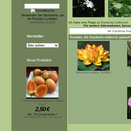
Verwenden Sie Stichworte, um
ein Produkt zu finden.
erweiterte Suche
Ich habe eine Frage zu
Gardenia volkensii
Für weitere Informationen, besu
««
Gardenia thu
Hersteller
Kunden, die
Gardenia volkensii
gekauft
Neue Produkte
A
Nelumbo nucifera 'Golden'
Cyphomandra betacea 'Yellow
Fruit'
2,50
€
inkl. 7% Umsatzsteuer *
zzgl.Versandkosten, hier klicken