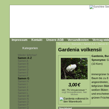
Impressum
Kontakt
Unsere AGB
Versandkosten
Vertrag wid
Sie sind hier:
Startseite
»
Samen A-Z
»
Samen G
Kategorien
Gardenia volkensii
Wieder lieferbar!
Gardenie, Bu
Samen A-Z
Synonyme:
Ga
Samen A
Samen B
(10 Korn)
Samen C
Samen D
Samen E
immergrüner bi
Samen F
Baum bis zu 8 
Samen G
Samen H
angeordneten, 
3,00
€
Samen I
tiefgrünen Blät
Samen J
weißen Blüten 
Samen K
inkl. 7% Umsatzsteuer *
zzgl.Versandkosten, hier
Samen L
und erscheinen
klicken
Samen M
grünen Frücht
Samen N
Samen O
Samen P
Samen Q
Steckbrief