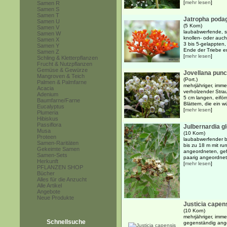
[
mehr lesen
]
Samen R
Samen S
Samen T
Jatropha poda
Samen U
(5 Korn)
Samen V
laubabwerfende, s
Samen W
knollen- oder auc
Samen X
3 bis 5-gelappten,
Samen Y
Ende der Triebe er
Samen Z
[
mehr lesen
]
Schling & Kletterpflanzen
Frucht & Nutzpflanzen
Gemüse & Gewürze
Jovellana punc
Mangroven & Teich
(Port.)
Palmen & Palmfarne
mehrjähriger, imm
Acacia
verholzender Strau
Adenium
5 cm langen, eifö
Baumfarne/Farne
Blättern, die ein wü
Eucalyptus
[
mehr lesen
]
Plumeria
Hibiskus
Passiflora
Julbernardia gl
Musa
(10 Korn)
Proteen
laubabwerfender b
Samen-Raritäten
bis zu 18 m mit ru
Gekeimte Samen
angeordneten, gefi
Samen-Sets
paarig angeordnete
Herkunft
[
mehr lesen
]
PFLANZEN SHOP
Bücher
Alles für die Anzucht
Alle Artikel
Angebote
Neue Produkte
Justicia capen
(10 Korn)
mehrjähriger, imme
Schnellsuche
gegenständig ange