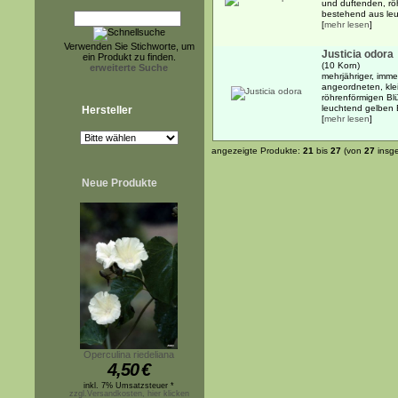
und duftenden, rö
bestehend aus leu
[
mehr lesen
]
Verwenden Sie Stichworte, um
Justicia odora
ein Produkt zu finden.
(10 Korn)
erweiterte Suche
mehrjähriger, imm
angeordneten, klei
röhrenförmigen Bl
leuchtend gelben B
Hersteller
[
mehr lesen
]
angezeigte Produkte:
21
bis
27
(von
27
insg
Neue Produkte
Operculina riedeliana
4,50
€
inkl. 7% Umsatzsteuer *
zzgl.Versandkosten, hier klicken