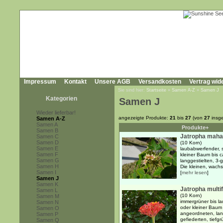
Impressum
Kontakt
Unsere AGB
Versandkosten
Vertrag wid
Sie sind hier:
Startseite
»
Samen A-Z
»
Samen J
Kategorien
Samen J
Wieder lieferbar!
angezeigte Produkte:
21
bis
27
(von
27
insg
Samen A-Z
Samen A
Produkte+
Samen B
Jatropha maha
Samen C
Samen D
(10 Korn)
Samen E
laubabwerfender, s
Samen F
kleiner Baum bis c
Samen G
langgestielten, 3-
Samen H
Die kleinen, wachs
Samen I
[
mehr lesen
]
Samen J
Samen K
Jatropha multif
Samen L
(10 Korn)
Samen M
immergrüner bis la
Samen N
oder kleiner Baum 
Samen O
angeordneten, lang
Samen P
gefiederten, tiefgr
Samen Q