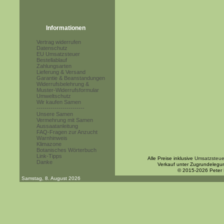
Informationen
Vertrag widerrufen
Datenschutz
EU Umsatzsteuer
Bestellablauf
Zahlungsarten
Lieferung & Versand
Garantie & Beanstandungen
Widerrufsbelehrung &
Muster-Widerrufsformular
Umweltschutz
Wir kaufen Samen
------------------------
Unsere Samen
Vermehrung mit Samen
Aussaatanleitung
FAQ-Fragen zur Anzucht
Warnhinweis
Klimazone
Botanisches Wörterbuch
Link-Tipps
Alle Preise inklusive
Umsatzsteue
Danke
Verkauf unter Zugrundelegu
© 2015-2026 Peter
Samstag, 8. August 2026