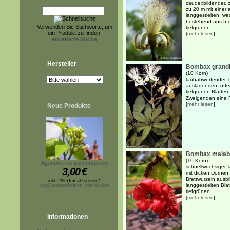
caudexbildender, 
zu 20 m mit einer
langgestielten, we
bestehend aus 5 el
Verwenden Sie Stichworte, um
tiefgrünen ...
ein Produkt zu finden.
[
mehr lesen
]
erweiterte Suche
Hersteller
Bombax grandi
(10 Korn)
laubabwerfender, 
ausladenden, offe
tiefgrünen Blätter
Zweigenden eine Ro
[
mehr lesen
]
Neue Produkte
Bombax malab
(10 Korn)
Aganonerion polymorphum
schnellwüchsiger,
3,00
€
mit dicken Dornen
Brettwurzeln ausb
inkl. 7% Umsatzsteuer *
langgestielten Blä
zzgl.Versandkosten, hier klicken
tiefgrünen ...
[
mehr lesen
]
Informationen