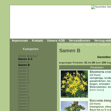
Impressum
Kontakt
Unsere AGB
Versandkosten
Vertrag wid
Sie sind hier:
Startseite
»
Samen A-Z
»
Samen B
Kategorien
Samen B
Wieder lieferbar!
Darstellen
Samen A-Z
Samen A
angezeigte Produkte:
61
bis
80
(von
150
ins
Samen B
Produkte+
Samen C
Samen D
Bloomeria cro
Samen E
(10 Korn)
Samen F
mehrjährige, knoll
Samen G
grasähnlichen, bis
Samen H
langen, schmalen 
Samen I
Blütenständen, bes
Samen J
[
mehr lesen
]
Samen K
Samen L
Samen M
Bocconia integr
Samen N
Samen O
(10 Korn)
Samen P
immergrüner, oftm
Samen Q
Baum bis zu 6 m (i