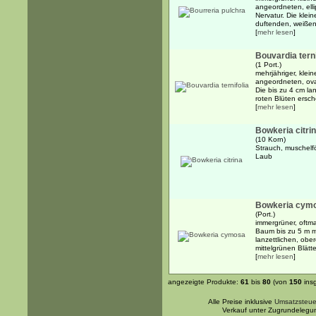
angeordneten, elli
Nervatur. Die klei
duftenden, weißen,
[
mehr lesen
]
Bouvardia terni
(1 Port.)
mehrjähriger, klei
angeordneten, oval
Die bis zu 4 cm la
roten Blüten ersche
[
mehr lesen
]
Bowkeria citri
(10 Korn)
Strauch, muschelf
Laub
Bowkeria cym
(Port.)
immergrüner, oftm
Baum bis zu 5 m m
lanzettlichen, ober
mittelgrünen Blätter
[
mehr lesen
]
angezeigte Produkte:
61
bis
80
(von
150
ins
Alle Preise inklusive
Umsatzsteue
Verkauf unter Zugrundelegu