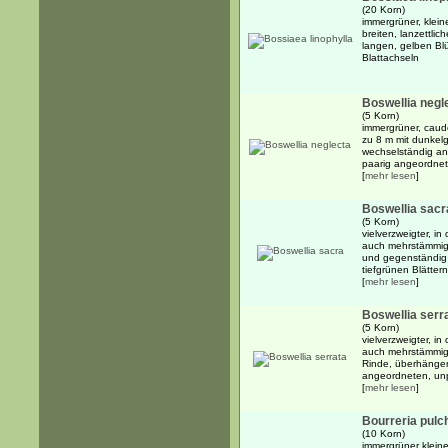
(20 Korn)
immergrüner, klein
breiten, lanzettlic
langen, gelben Bl
Blattachseln
Boswellia negl
(5 Korn)
immergrüner, caud
zu 8 m mit dunkel
wechselständig an
paarig angeordnete
[
mehr lesen
]
Boswellia sacr
(5 Korn)
vielverzweigter, i
auch mehrstämmige
und gegenständig 
tiefgrünen Blättern
[
mehr lesen
]
Boswellia serr
(5 Korn)
vielverzweigter, i
auch mehrstämmige
Rinde, überhänge
angeordneten, unpa
[
mehr lesen
]
Bourreria pulc
(10 Korn)
immergrüner klein