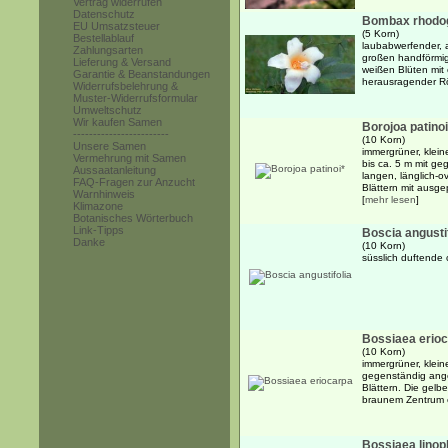
Vertrag widerrufen
Datenschutz
Bombax rhodo
EU Umsatzsteuer
(5 Korn)
Bestellablauf
laubabwerfender, 
Zahlungsarten
großen handförmig 
Lieferung & Versand
weißen Blüten mit
Garantie & Beanstandungen
herausragender R
Widerrufsbelehrung &
Muster-Widerrufsformular
Umweltschutz
Wir kaufen Samen
Borojoa patinoi
------------------------
(10 Korn)
Unsere Samen
immergrüner, klein
Vermehrung mit Samen
bis ca. 5 m mit g
Aussaatanleitung
langen, länglich-ov
FAQ-Fragen zur Anzucht
Blättern mit ausgep
Warnhinweis
[
mehr lesen
]
Klimazone
Botanisches Wörterbuch
Link-Tipps
Boscia angusti
Danke
(10 Korn)
süsslich duftende
Bossiaea erio
(10 Korn)
immergrüner, kleine
gegenständig ange
Blättern. Die gelb
braunem Zentrum e
Bossiaea linop