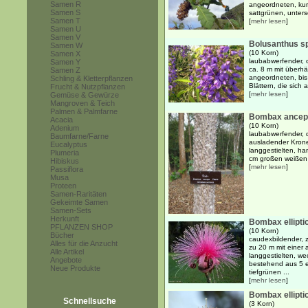
Samen R
angeordneten, kurz
Samen S
sattgrünen, unterse
Samen T
[
mehr lesen
]
Samen U
Samen V
Bolusanthus s
Samen W
(10 Korn)
Samen X
laubabwerfender, 
Samen Y
ca. 8 m mit überh
Samen Z
angeordneten, bis
Schling & Kletterpflanzen
Blättern, die sich a
Frucht & Nutzpflanzen
[
mehr lesen
]
Gemüse & Gewürze
Mangroven & Teich
Palmen & Palmfarne
Bombax ancep
Acacia
(10 Korn)
Adenium
laubabwerfender, d
Baumfarne/Farne
ausladender Krone
Eucalyptus
langgestielten, ha
Plumeria
cm großen weißen B
Hibiskus
[
mehr lesen
]
Passiflora
Musa
Proteen
Samen-Raritäten
Gekeimte Samen
Samen-Sets
Herkunft
Bombax ellipt
PFLANZEN SHOP
(10 Korn)
Bücher
caudexbildender, 
Alles für die Anzucht
zu 20 m mit einer
Alle Artikel
langgestielten, we
Angebote
bestehend aus 5 el
Neue Produkte
tiefgrünen ...
[
mehr lesen
]
Bombax ellipti
Schnellsuche
(3 Korn)