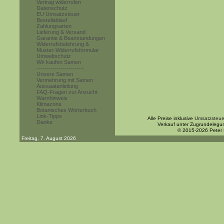
Vertrag widerrufen
Datenschutz
EU Umsatzsteuer
Bestellablauf
Zahlungsarten
Lieferung & Versand
Garantie & Beanstandungen
Widerrufsbelehrung &
Muster-Widerrufsformular
Umweltschutz
Wir kaufen Samen
------------------------
Unsere Samen
Vermehrung mit Samen
Aussaatanleitung
FAQ-Fragen zur Anzucht
Warnhinweis
Klimazone
Botanisches Wörterbuch
Link-Tipps
Alle Preise inklusive
Umsatzsteue
Danke
Verkauf unter Zugrundelegu
© 2015-2026 Peter
Freitag, 7. August 2026