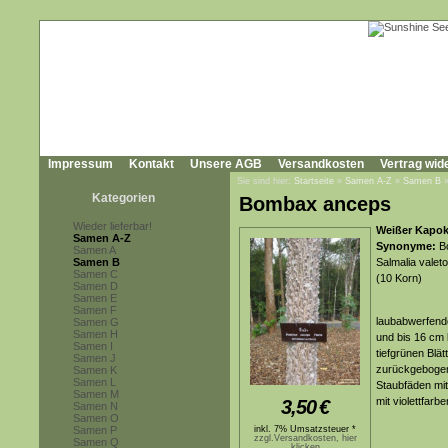
Impressum
Kontakt
Unsere AGB
Versandkosten
Vertrag wid
Sie sind hier:
Startseite
»
Samen A-Z
»
Samen B
Kategorien
Bombax anceps
Wieder lieferbar!
Weißer Kapok
Samen A-Z
Synonyme:
Bo
Samen A
Samen B
Salmalia valeto
Samen C
(10 Korn)
Samen D
Samen E
Samen F
laubabwerfende
Samen G
Samen H
und bis 16 cm 
Samen I
tiefgrünen Blä
Samen J
zurückgebogen
Samen K
Samen L
Staubfäden mit
Samen M
mit violettfar
3,50
€
Samen N
Samen O
Samen P
inkl. 7% Umsatzsteuer *
zzgl.Versandkosten, hier
Samen Q
klicken