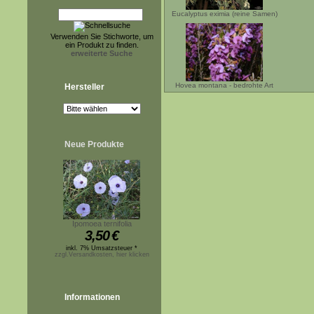
Eucalyptus eximia (reine Samen)
Verwenden Sie Stichworte, um
ein Produkt zu finden.
erweiterte Suche
Hovea montana - bedrohte Art
Hersteller
Neue Produkte
Ipomoea ternifolia
3,50
€
inkl. 7% Umsatzsteuer *
zzgl.Versandkosten, hier klicken
Informationen