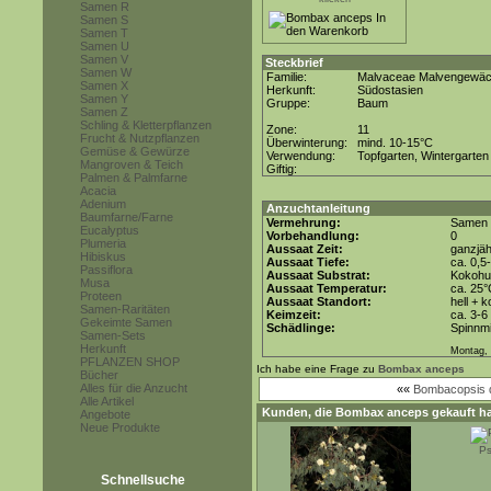
Samen R
Samen S
Samen T
Samen U
Samen V
Steckbrief
Samen W
Familie:
Malvaceae Malvengewä
Samen X
Herkunft:
Südostasien
Samen Y
Gruppe:
Baum
Samen Z
Schling & Kletterpflanzen
Zone:
11
Frucht & Nutzpflanzen
Überwinterung:
mind. 10-15°C
Gemüse & Gewürze
Verwendung:
Topfgarten, Wintergarten
Mangroven & Teich
Giftig:
Palmen & Palmfarne
Acacia
Adenium
Anzuchtanleitung
Baumfarne/Farne
Vermehrung:
Samen
Eucalyptus
Vorbehandlung:
0
Plumeria
Aussaat Zeit:
ganzjäh
Hibiskus
Aussaat Tiefe:
ca. 0,5
Passiflora
Aussaat Substrat:
Kokohum
Musa
Aussaat Temperatur:
ca. 25
Proteen
Aussaat Standort:
hell + 
Samen-Raritäten
Keimzeit:
ca. 3-
Gekeimte Samen
Schädlinge:
Spinnmi
Samen-Sets
Herkunft
Montag, 
PFLANZEN SHOP
Ich habe eine Frage zu
Bombax anceps
Bücher
Alles für die Anzucht
««
Bombacopsis q
Alle Artikel
Kunden, die
Bombax anceps
gekauft ha
Angebote
Neue Produkte
Ps
Schnellsuche