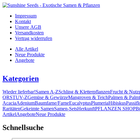
Impressum
Kontakt
Unsere AGB
Versandkosten
Vertrag widerrufen
Alle Artikel
Neue Produkte
Angebote
Kategorien
Wieder lieferbar!
Samen A-Z
Schling & Kletterpflanzen
Frucht & Nutz
Q
R
S
T
U
V-Z
Gemüse & Gewürze
Mangroven & Teich
Palmen & Palmf
Acacia
Adenium
Baumfarne/Farne
Eucalyptus
Plumeria
Hibiskus
Passifl
Raritäten
Gekeimte Samen
Samen-Sets
Herkunft
PFLANZEN SHOP
B
Artikel
Angebote
Neue Produkte
Schnellsuche