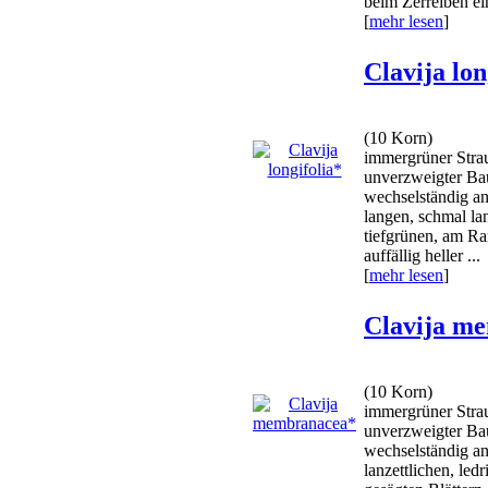
beim Zerreiben ein
[
mehr lesen
]
Clavija lon
(10 Korn)
immergrüner Strau
unverzweigter Ba
wechselständig an
langen, schmal lan
tiefgrünen, am Ra
auffällig heller ...
[
mehr lesen
]
Clavija m
(10 Korn)
immergrüner Strau
unverzweigter Ba
wechselständig a
lanzettlichen, led