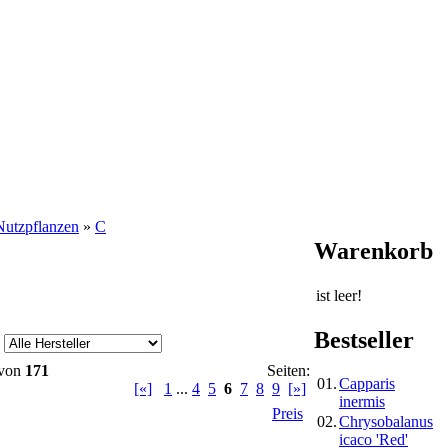
Nutzpflanzen
»
C
Warenkorb
ist leer!
Bestseller
von
171
Seiten:
01.
Capparis
[«]
1
...
4
5
6
7
8
9
[»]
inermis
Preis
02.
Chrysobalanus
icaco 'Red'