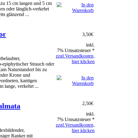
s zu 15 cm langen und 5 cm
chen oder länglich-verkehrt
its glänzend ...
or
3,50
€
inkl.
7% Umsatzsteuer *
zzgl.Versandkosten,
tbelaubter,
hier klicken
b-epiphytischer Strauch oder
am Naturstandort bis zu
ender Krone und
ordneten, kantigen
 lange, verkehrt ...
2,50
€
almata
inkl.
7% Umsatzsteuer *
zzgl.Versandkosten,
dexbildender,
hier klicken
usiger Ranker mit