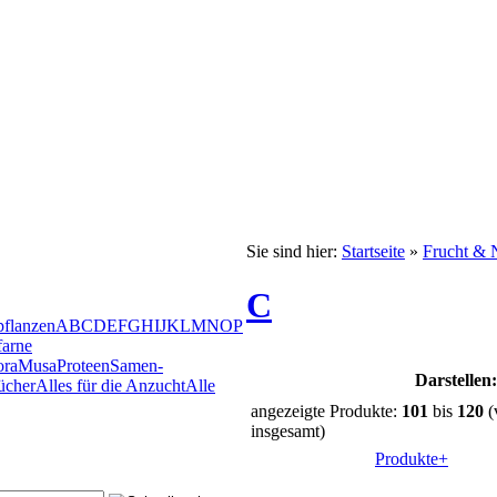
Sie sind hier:
Startseite
»
Frucht & 
C
pflanzen
A
B
C
D
E
F
G
H
I
J
K
L
M
N
O
P
arne
ora
Musa
Proteen
Samen-
Darstellen:
ücher
Alles für die Anzucht
Alle
angezeigte Produkte:
101
bis
120
(
insgesamt)
Produkte+