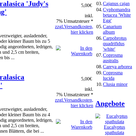
ralasica 'Judy's
03.
Cajanus cajan
5,00
€
04.
Cyphomandra
g'
betacea 'White
inkl.
Egg'
7% Umsatzsteuer *
05.
Canarium
zzgl.Versandkosten,
album
hier klicken
verzweigter, ausladender,
06.
Carpobrotus
oder kleiner Baum bis zu 5
quadrifidus
dig angeordneten, ledrigen,
'white'
n und 2,5 cm breiten,
07.
Coprosma
 bis ...
australis
08.
Careya arborea
09.
Coprosma
ralasica
lucida
5,00
€
'
10.
Clusia minor
inkl.
7% Umsatzsteuer *
zzgl.Versandkosten,
Angebote
hier klicken
verzweigter, ausladender,
oder kleiner Baum bis zu 4
dig angeordneten, ledrigen,
n und 2,5 cm breiten,
Eucalyptus
nen Blättern, die bei ...
spathulata