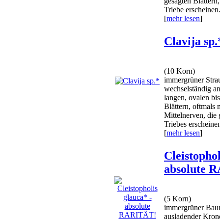
gesägten Blättern
Triebe erscheinen.
[
mehr lesen
]
Clavija sp.
(10 Korn)
immergrüner Stra
wechselständig an
langen, ovalen bis
Blättern, oftmals
Mittelnerven, die
Triebes erscheinen.
[
mehr lesen
]
Cleistophol
absolute 
(5 Korn)
immergrüner Baum
ausladender Kron