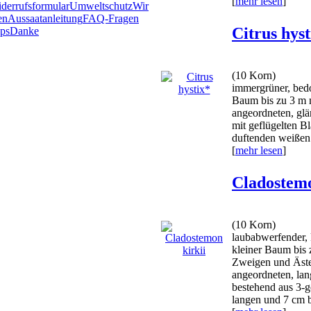
[
mehr lesen
]
derrufsformular
Umweltschutz
Wir
en
Aussaatanleitung
FAQ-Fragen
Citrus hyst
ps
Danke
(10 Korn)
immergrüner, bedo
Baum bis zu 3 m 
angeordneten, glä
mit geflügelten Bla
duftenden weißen 
[
mehr lesen
]
Cladostemo
(10 Korn)
laubabwerfender, 
kleiner Baum bis 
Zweigen und Äste
angeordneten, lang
bestehend aus 3-g
langen und 7 cm br