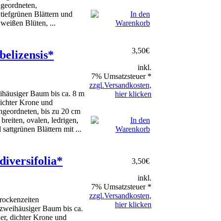
ngeordneten,
tiefgrünen Blättern und
weißen Blüten, ...
3,50
€
belizensis*
inkl.
7% Umsatzsteuer *
zzgl.Versandkosten,
ihäusiger Baum bis ca. 8 m
hier klicken
dichter Krone und
ngeordneten, bis zu 20 cm
breiten, ovalen, ledrigen,
 sattgrünen Blättern mit ...
diversifolia*
3,50
€
inkl.
7% Umsatzsteuer *
zzgl.Versandkosten,
rockenzeiten
hier klicken
 zweihäusiger Baum bis ca.
er, dichter Krone und