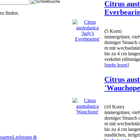
Citrus aust
Everbearin
zu finden.
(5 Korn)
immergrüner, viel
dorniger Strauch 
m mit wechselstän
bis zu 4 cm lange
verkehrt eiförmigen
[
mehr lesen
]
Citrus aust
'Wauchope
(10 Korn)
immergrüner, viel
dorniger Strauch 
m mit wechselstän
bis zu 4 cm lange
rundlichen, tiefgrü
sarten
Lieferung &