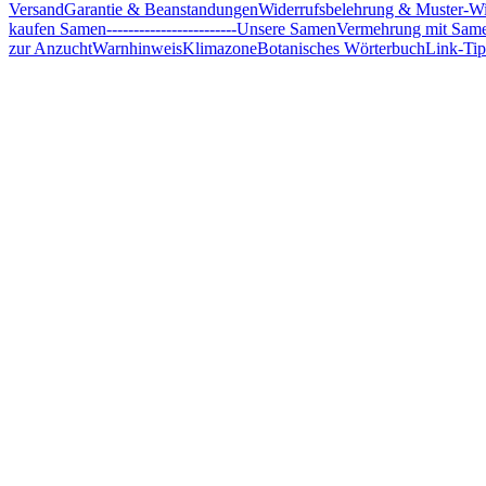
Versand
Garantie & Beanstandungen
Widerrufsbelehrung & Muster-Wi
kaufen Samen
------------------------
Unsere Samen
Vermehrung mit Sam
zur Anzucht
Warnhinweis
Klimazone
Botanisches Wörterbuch
Link-Tip