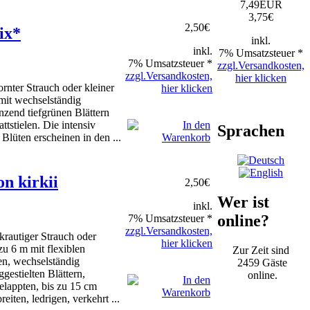
7,49EUR
3,75
€
2,50
€
ix*
inkl.
inkl.
7% Umsatzsteuer *
7% Umsatzsteuer *
zzgl.Versandkosten,
zzgl.Versandkosten,
hier klicken
rnter Strauch oder kleiner
hier klicken
mit wechselständig
nzend tiefgrünen Blättern
ttstielen. Die intensiv
Sprachen
Blüten erscheinen in den ...
n kirkii
2,50
€
Wer ist
inkl.
online?
7% Umsatzsteuer *
zzgl.Versandkosten,
krautiger Strauch oder
hier klicken
zu 6 m mit flexiblen
Zur Zeit sind
n, wechselständig
2459 Gäste
gestielten Blättern,
online.
elappten, bis zu 15 cm
eiten, ledrigen, verkehrt ...