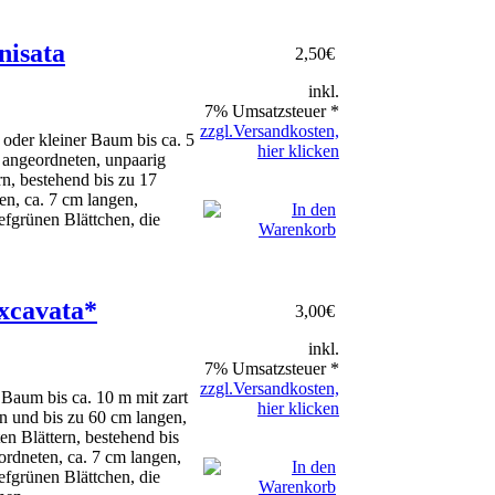
nisata
2,50
€
inkl.
7% Umsatzsteuer *
zzgl.Versandkosten,
 oder kleiner Baum bis ca. 5
hier klicken
 angeordneten, unpaarig
rn, bestehend bis zu 17
en, ca. 7 cm langen,
iefgrünen Blättchen, die
xcavata*
3,00
€
inkl.
7% Umsatzsteuer *
zzgl.Versandkosten,
 Baum bis ca. 10 m mit zart
hier klicken
n und bis zu 60 cm langen,
en Blättern, bestehend bis
ordneten, ca. 7 cm langen,
iefgrünen Blättchen, die