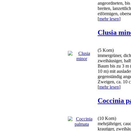
angeordneten, bi
breiten, lanzettli
eiförmigen, oberse
[
mehr lesen
]
Clusia min
(5 Korn)
immergrüner, dich
zweihäusiger, hal
Baum bis zu 3 m (
10 m) mit auslad
gegenständig ange
Zweigen, ca. 10 cm
[
mehr lesen
]
Coccinia p
(10 Korn)
mehrjähriger, cau
krautiger, zweihä