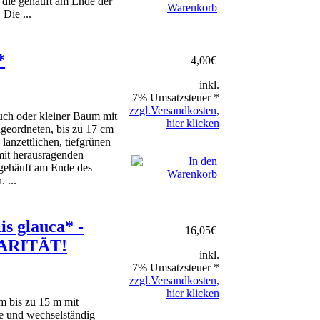
, die gehäuft am Ende der
 Die ...
*
4,00
€
inkl.
7% Umsatzsteuer *
zzgl.Versandkosten,
uch oder kleiner Baum mit
hier klicken
geordneten, bis zu 17 cm
 lanzettlichen, tiefgrünen
 mit herausragenden
 gehäuft am Ende des
 ...
is glauca* -
16,05
€
RARITÄT!
inkl.
7% Umsatzsteuer *
zzgl.Versandkosten,
hier klicken
 bis zu 15 m mit
e und wechselständig