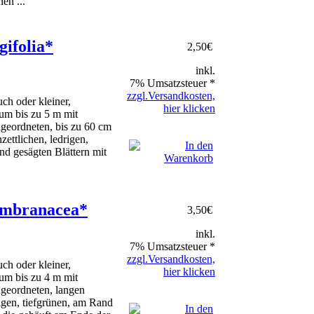
en ...
gifolia*
2,50
€
inkl.
7% Umsatzsteuer *
zzgl.Versandkosten,
ch oder kleiner,
hier klicken
um bis zu 5 m mit
geordneten, bis zu 60 cm
zettlichen, ledrigen,
nd gesägten Blättern mit
embranacea*
3,50
€
inkl.
7% Umsatzsteuer *
zzgl.Versandkosten,
ch oder kleiner,
hier klicken
um bis zu 4 m mit
ngeordneten, langen
rigen, tiefgrünen, am Rand