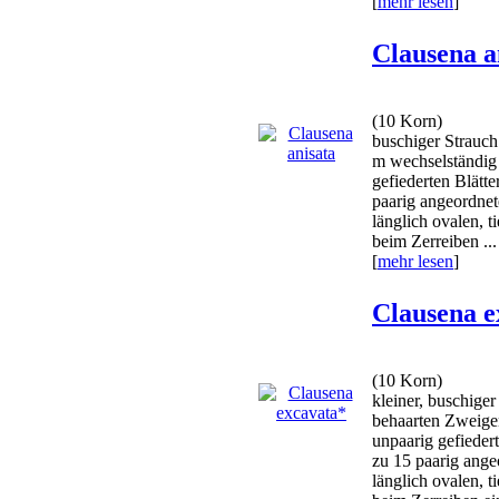
[
mehr lesen
]
Clausena a
(10 Korn)
buschiger Strauch
m wechselständig
gefiederten Blätte
paarig angeordnet
länglich ovalen, t
beim Zerreiben ...
[
mehr lesen
]
Clausena e
(10 Korn)
kleiner, buschiger
behaarten Zweige
unpaarig gefiedert
zu 15 paarig ange
länglich ovalen, t