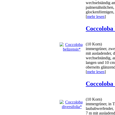
wechselständig a
palmenähnlichen, 
glockenförmigen, 
[
mehr lesen
]
Coccoloba 
(10 Korn)
immergrüner, zwe
mit ausladender, 
wechselständig, a
langen und 10 cm 
oberseits glänzend
[
mehr lesen
]
Coccoloba 
(10 Korn)
immergrüner, in T
laubabwerfender,
7 m mit ausladend