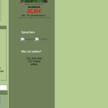
Mucuna sloanei
60,00EUR
32,10
€
inkl. 7% Umsatzsteuer *
zzgl.Versandkosten, hier klicken
Sprachen
Wer ist online?
Zur Zeit sind
217 Gäste
online.
d
net.