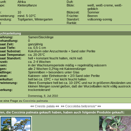
unft:
Afrika
Duft:
ppe:
Kletterpflanze
Blüte:
weiß, weiß-creme, weiß-
gelblich
e:
10
Blütezeit:
Sommer
winterung:
mind. 5-10°C
Früchte:
Beeren
wendung:
Topfgarten, Wintergarten
Standort:
vollsonnig-sonnig
g:
Rarität:
uchtanleitung
mehrung:
Samen/Stecklinge
behandlung:
0
aat Zeit:
ganzjährig
aat Tiefe:
ca. 0,5-1 cm
aat Substrat:
Kokohum oder Anzuchterde + Sand oder Perlite
saat Temperatur:
ca. 20-25°C
aat Standort:
hell + konstant feucht halten, nicht naß
zeit:
ca. 2-4 Wochen
ssen:
in der Wachstumsperiode mäßig + regelmäßig wässern
gen:
alle 2 Wochen 0,2%ig mit Kakteendünger
dlinge:
Spinnmilben > besonders unter Glas
trat:
Kakteen- oder Einheitserde + 2/3 Sand oder Perlite
erkultur:
hell bei ca. 15ºC + nur leicht feucht halten
rwinterung:
Ältere Exemplare hell bei ca. 10-15ºC und nur in größeren Abständen un
kleinen Mengen soviel gießen, daß der Wurzelballen nicht völlig austrock
erkung:
trockentolerant!
Donnerstag, 8. Juli 2010
be eine Frage zu
Coccinia palmata
««
Cnestis palala
««
»»
Coccoloba belizensis*
»»
en, die
Coccinia palmata
gekauft haben, haben auch folgende Produkte gekauft: