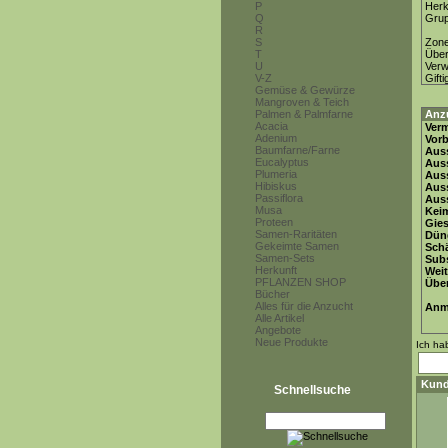
P
Herk
Q
Gru
R
S
Zon
T
Über
U
Ver
V-Z
Gifti
Gemüse & Gewürze
Mangroven & Teich
Palmen & Palmfarne
Anz
Acacia
Ver
Adenium
Vor
Baumfarne/Farne
Auss
Eucalyptus
Auss
Plumeria
Auss
Hibiskus
Aus
Passiflora
Auss
Musa
Keim
Proteen
Gie
Samen-Raritäten
Dün
Gekeimte Samen
Schä
Samen-Sets
Subs
Herkunft
Weit
PFLANZEN SHOP
Übe
Bücher
Alles für die Anzucht
Anm
Alle Artikel
Angebote
Neue Produkte
Ich ha
Kund
Schnellsuche