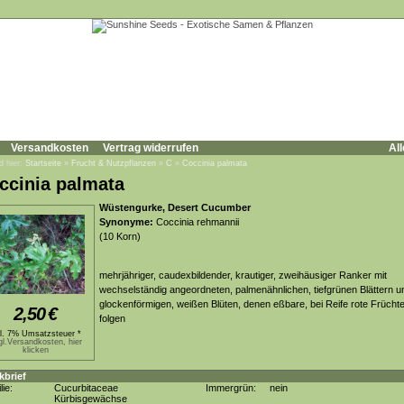
Versandkosten
Vertrag widerrufen
All
d hier:
Startseite
»
Frucht & Nutzpflanzen
»
C
»
Coccinia palmata
ccinia palmata
Wüstengurke, Desert Cucumber
Synonyme:
Coccinia rehmannii
(10 Korn)
mehrjähriger, caudexbildender, krautiger, zweihäusiger Ranker mit
wechselständig angeordneten, palmenähnlichen, tiefgrünen Blättern u
glockenförmigen, weißen Blüten, denen eßbare, bei Reife rote Frücht
2,50
€
folgen
kl. 7% Umsatzsteuer *
gl.Versandkosten, hier
klicken
kbrief
lie:
Cucurbitaceae
Immergrün:
nein
Kürbisgewächse