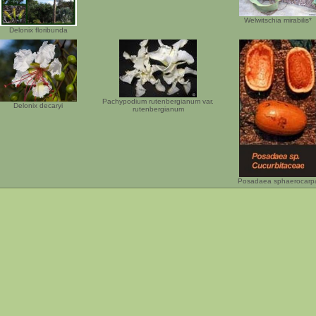
Welwitschia mirabilis*
Delonix floribunda
Pachypodium rutenbergianum var.
Delonix decaryi
rutenbergianum
Posadaea sphaerocarp