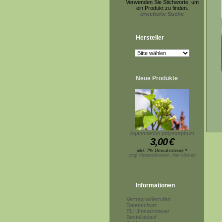
Verwenden Sie Stichworte, um
ein Produkt zu finden.
erweiterte Suche
Hersteller
Neue Produkte
Aganonerion polymorphum
3,00
€
inkl. 7% Umsatzsteuer *
zzgl.Versandkosten, hier klicken
Informationen
Vertrag widerrufen
Datenschutz
EU Umsatzsteuer
Bestellablauf