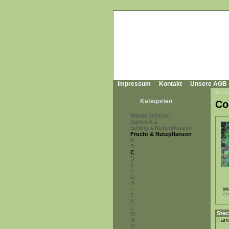
Impressum
Kontakt
Unsere AGB
Sie sin
Kategorien
Co
Wieder lieferbar!
Samen A-Z
Schling & Kletterpflanzen
Frucht & Nutzpflanzen
A
B
C
D
E
F
G
H
I
in
zz
J
K
L
Stec
M
N
Fami
O