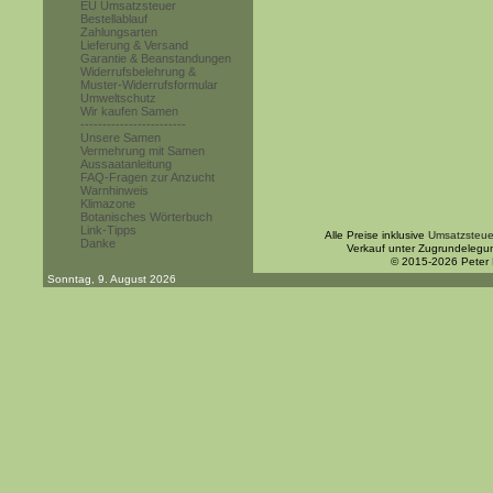
EU Umsatzsteuer
Bestellablauf
Zahlungsarten
Lieferung & Versand
Garantie & Beanstandungen
Widerrufsbelehrung &
Muster-Widerrufsformular
Umweltschutz
Wir kaufen Samen
------------------------
Unsere Samen
Vermehrung mit Samen
Aussaatanleitung
FAQ-Fragen zur Anzucht
Warnhinweis
Klimazone
Botanisches Wörterbuch
Link-Tipps
Alle Preise inklusive
Umsatzsteue
Danke
Verkauf unter Zugrundelegu
© 2015-2026 Peter
Sonntag, 9. August 2026