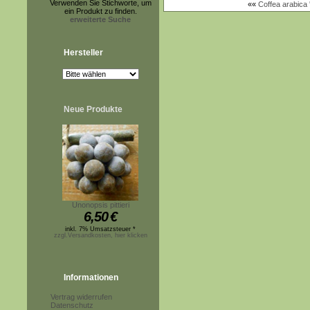
Verwenden Sie Stichworte, um
««
Coffea arabica 
ein Produkt zu finden.
erweiterte Suche
Hersteller
Neue Produkte
Unonopsis pittieri
6,50
€
inkl. 7% Umsatzsteuer *
zzgl.Versandkosten, hier klicken
Informationen
Vertrag widerrufen
Datenschutz