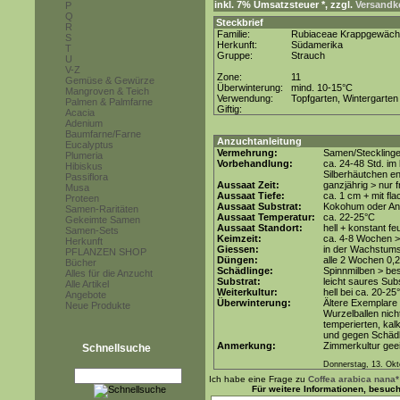
inkl. 7% Umsatzsteuer *, zzgl.
Versandko
P
Q
Steckbrief
R
Familie:
Rubiaceae Krappgewäc
S
Herkunft:
Südamerika
T
Gruppe:
Strauch
U
V-Z
Zone:
11
Gemüse & Gewürze
Überwinterung:
mind. 10-15°C
Mangroven & Teich
Verwendung:
Topfgarten, Wintergarten
Palmen & Palmfarne
Giftig:
Acacia
Adenium
Baumfarne/Farne
Anzuchtanleitung
Eucalyptus
Vermehrung:
Samen/Steckling
Plumeria
Vorbehandlung:
ca. 24-48 Std. i
Hibiskus
Silberhäutchen en
Passiflora
Aussaat Zeit:
ganzjährig > nur
Musa
Aussaat Tiefe:
ca. 1 cm + mit fl
Proteen
Aussaat Substrat:
Kokohum oder Anz
Samen-Raritäten
Aussaat Temperatur:
ca. 22-25°C
Gekeimte Samen
Aussaat Standort:
hell + konstant fe
Samen-Sets
Keimzeit:
ca. 4-8 Wochen >
Herkunft
Giessen:
in der Wachstum
PFLANZEN SHOP
Düngen:
alle 2 Wochen 0,
Bücher
Schädlinge:
Spinnmilben > be
Alles für die Anzucht
Substrat:
leicht saures Subs
Alle Artikel
Weiterkultur:
hell bei ca. 20-25
Angebote
Überwinterung:
Ältere Exemplare 
Neue Produkte
Wurzelballen nich
temperierten, kal
und gegen Schädl
Anmerkung:
Zimmerkultur geei
Schnellsuche
Donnerstag, 13. Okt
Ich habe eine Frage zu
Coffea arabica nana*
Für weitere Informationen, besuc