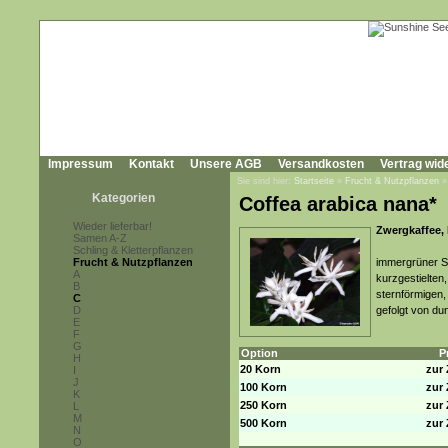
Impressum
Kontakt
Unsere AGB
Versandkosten
Vertrag wid
Sie sind hier:
Startseite
»
Frucht & Nutzpflanzen
Kategorien
Coffea arabica nana*
Wieder lieferbar!
Zwergkaffee,
Samen A-Z
Schling & Kletterpflanzen
Frucht & Nutzpflanzen
immergrüner St
A
kurzgestielten,
B
sternförmigen,
C
D
gefolgt von du
E
F
G
Option
P
H
20 Korn
zur 
I
J
100 Korn
zur 
K
250 Korn
zur 
L
M
500 Korn
zur 
N
O