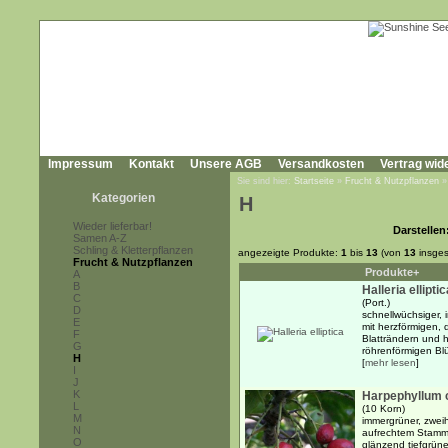
Impressum
Kontakt
Unsere AGB
Versandkosten
Vertrag wid
Sie sind hier:
Startseite
»
Frucht & Nutzpflanzen
Kategorien
H
Wieder lieferbar!
Darstellen
Samen A-Z
Schling & Kletterpflanzen
angezeigte Produkte:
1
bis
13
(von
13
insges
Frucht & Nutzpflanzen
Produkte+
A
B
Halleria elliptic
C
(Port.)
D
schnellwüchsiger, 
E
mit herzförmigen,
F
Blatträndern und 
G
röhrenförmigen Blüt
H
[
mehr lesen
]
I
J
K
Harpephyllum 
L
(10 Korn)
M
immergrüner, zwei
N
aufrechtem Stamm,
O
glänzend tiefgrüne