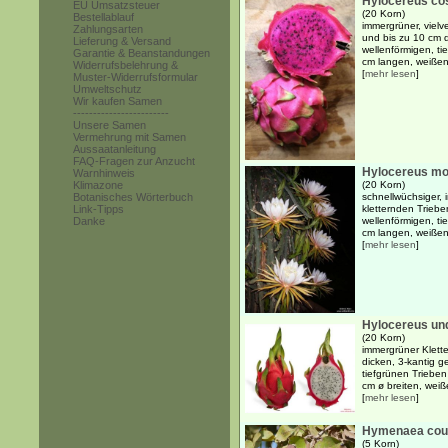
Hylocereus cos
EU Umsatzsteuer
(20 Korn)
Bestellablauf
immergrüner, vielv
Zahlungsarten
und bis zu 10 cm d
Lieferung & Versand
wellenförmigen, ti
Garantie & Beanstandungen
cm langen, weißen 
Widerrufsbelehrung &
[
mehr lesen
]
Muster-Widerrufsformular
Umweltschutz
Wir kaufen Samen
------------------------
Unsere Samen
Vermehrung mit Samen
Aussaatanleitung
FAQ-Fragen zur Anzucht
Hylocereus m
Warnhinweis
Klimazone
(20 Korn)
Botanisches Wörterbuch
schnellwüchsiger, 
Link-Tipps
kletternden Triebe
Danke
wellenförmigen, ti
cm langen, weißen 
[
mehr lesen
]
Hylocereus un
(20 Korn)
immergrüner Kletter
dicken, 3-kantig g
tiefgrünen Triebe
cm ø breiten, weiße
[
mehr lesen
]
Hymenaea cour
(5 Korn)