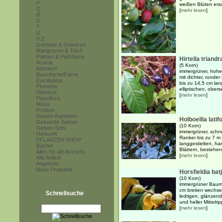
P
weißen Blüten ers
Q
[
mehr lesen
]
R
S
T
U
V-Z
Gemüse & Gewürze
Mangroven & Teich
Palmen & Palmfarne
Hirtella triandr
Acacia
(5 Korn)
Adenium
immergrüner, hohe
Baumfarne/Farne
mit dichter, rund
Eucalyptus
bis zu 14,5 cm lan
Plumeria
elliptischen, obers
Hibiskus
[
mehr lesen
]
Passiflora
Musa
Proteen
Samen-Raritäten
Holboellia latifo
Gekeimte Samen
(10 Korn)
Samen-Sets
immergrüner, schne
Herkunft
Ranker bis zu 7 m
PFLANZEN SHOP
langgestielten, ha
Bücher
Blättern, bestehend
Alles für die Anzucht
[
mehr lesen
]
Alle Artikel
Angebote
Neue Produkte
Horsfieldia bat
(10 Korn)
immergrüner Baum 
cm breiten wechsel
Schnellsuche
ledrigen, glänzend 
und heller Mittelrip
[
mehr lesen
]