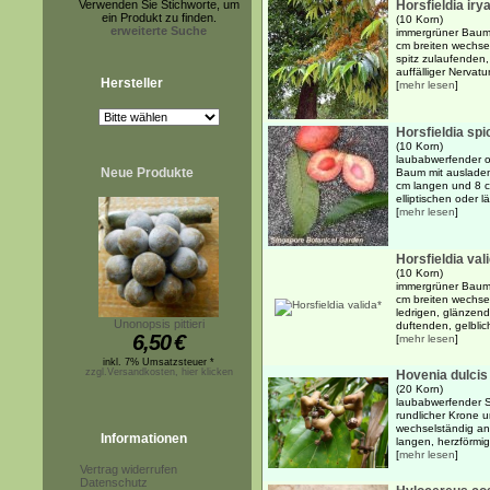
Verwenden Sie Stichworte, um
Horsfieldia iry
ein Produkt zu finden.
(10 Korn)
erweiterte Suche
immergrüner Baum 
cm breiten wechsel
spitz zulaufenden,
auffälliger Nervatur
Hersteller
[
mehr lesen
]
Horsfieldia spi
(10 Korn)
laubabwerfender od
Neue Produkte
Baum mit ausladen
cm langen und 8 c
elliptischen oder lä
[
mehr lesen
]
Horsfieldia val
(10 Korn)
immergrüner Baum 
cm breiten wechsel
ledrigen, glänzend 
Unonopsis pittieri
duftenden, gelblic
6,50
€
[
mehr lesen
]
inkl. 7% Umsatzsteuer *
zzgl.Versandkosten, hier klicken
Hovenia dulcis
(20 Korn)
laubabwerfender S
rundlicher Krone
wechselständig an
Informationen
langen, herzförmig
[
mehr lesen
]
Vertrag widerrufen
Datenschutz