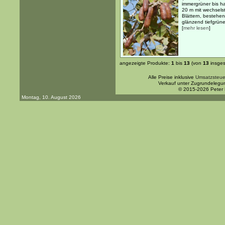
immergrüner bis ha
20 m mit wechsels
Blättern, bestehen
glänzend tiefgrüne
[
mehr lesen
]
angezeigte Produkte:
1
bis
13
(von
13
insges
Alle Preise inklusive
Umsatzsteue
Verkauf unter Zugrundelegu
© 2015-2026 Peter
Montag, 10. August 2026