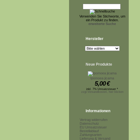
Verwenden Sie Stichworte, um
ein Produkt zu finden.
erweiterte Suche
Hersteller
Neue Produkte
Ipomoea jicama
5,00
€
inkl. 7% Umsatzsteuer *
zzgl.Versandkosten, hier klicken
Informationen
Vertrag widerrufen
Datenschutz
EU Umsatzsteuer
Bestellablauf
Zahlungsarten
Lieferung & Versand