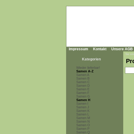
Impressum
Kontakt
Unsere AGB
Sie sin
Kategorien
Pr
Wieder lieferbar!
Samen A-Z
Samen A
Samen B
Samen C
Samen D
Samen E
Samen F
Samen G
Samen H
Samen I
Samen J
Samen K
Samen L
Samen M
Samen N
Samen O
Samen P
Samen Q