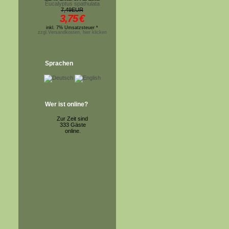
Eucalyptus spathulata
7,49EUR
3,75
€
inkl. 7% Umsatzsteuer *
zzgl.Versandkosten, hier klicken
Sprachen
Wer ist online?
Zur Zeit sind
333 Gäste
online.