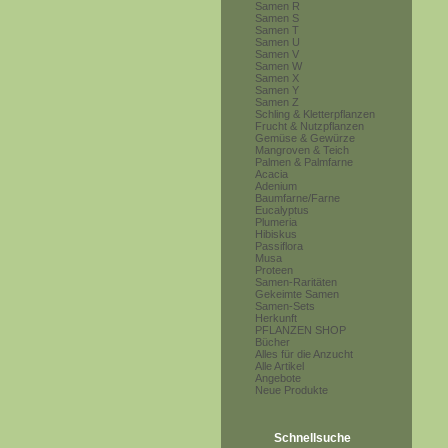
Samen R
Samen S
Samen T
Samen U
Samen V
Samen W
Samen X
Samen Y
Samen Z
Schling & Kletterpflanzen
Frucht & Nutzpflanzen
Gemüse & Gewürze
Mangroven & Teich
Palmen & Palmfarne
Acacia
Adenium
Baumfarne/Farne
Eucalyptus
Plumeria
Hibiskus
Passiflora
Musa
Proteen
Samen-Raritäten
Gekeimte Samen
Samen-Sets
Herkunft
PFLANZEN SHOP
Bücher
Alles für die Anzucht
Alle Artikel
Angebote
Neue Produkte
Schnellsuche