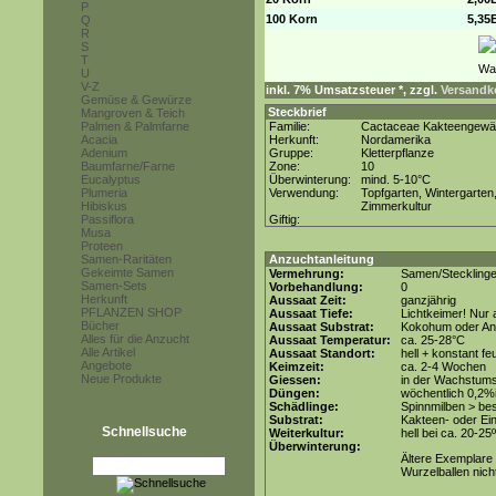
P
100 Korn
5,35
Q
R
S
T
U
V-Z
inkl. 7% Umsatzsteuer *, zzgl.
Versandko
Gemüse & Gewürze
Steckbrief
Mangroven & Teich
Palmen & Palmfarne
Familie:
Cactaceae Kakteengew
Acacia
Herkunft:
Nordamerika
Adenium
Gruppe:
Kletterpflanze
Baumfarne/Farne
Zone:
10
Eucalyptus
Überwinterung:
mind. 5-10°C
Plumeria
Verwendung:
Topfgarten, Wintergarten
Hibiskus
Zimmerkultur
Passiflora
Giftig:
Musa
Proteen
Samen-Raritäten
Anzuchtanleitung
Gekeimte Samen
Vermehrung:
Samen/Steckling
Samen-Sets
Vorbehandlung:
0
Herkunft
Aussaat Zeit:
ganzjährig
PFLANZEN SHOP
Aussaat Tiefe:
Lichtkeimer! Nur 
Bücher
Aussaat Substrat:
Kokohum oder Anz
Alles für die Anzucht
Aussaat Temperatur:
ca. 25-28°C
Alle Artikel
Aussaat Standort:
hell + konstant fe
Angebote
Keimzeit:
ca. 2-4 Wochen
Neue Produkte
Giessen:
in der Wachstum
Düngen:
wöchentlich 0,2%
Schädlinge:
Spinnmilben > be
Substrat:
Kakteen- oder Ein
Schnellsuche
Weiterkultur:
hell bei ca. 20-25
Überwinterung:
Ältere Exemplare 
Wurzelballen nicht