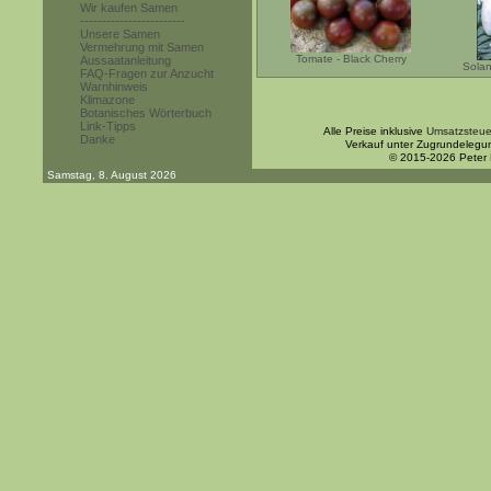
Wir kaufen Samen
------------------------
Unsere Samen
Vermehrung mit Samen
Tomate - Black Cherry
Aussaatanleitung
Sola
FAQ-Fragen zur Anzucht
Warnhinweis
Klimazone
Botanisches Wörterbuch
Link-Tipps
Alle Preise inklusive
Umsatzsteue
Danke
Verkauf unter Zugrundelegu
© 2015-2026 Peter
Samstag, 8. August 2026