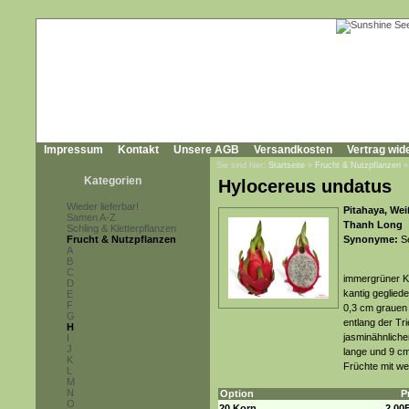
Impressum
Kontakt
Unsere AGB
Versandkosten
Vertrag wid
Sie sind hier:
Startseite
»
Frucht & Nutzpflanzen
Kategorien
Hylocereus undatus
Wieder lieferbar!
Pitahaya, Wei
Samen A-Z
Thanh Long
Schling & Kletterpflanzen
Frucht & Nutzpflanzen
Synonyme:
Se
A
B
C
immergrüner Kle
D
kantig geglied
E
F
0,3 cm grauen 
G
entlang der Tr
H
jasminähnliche
I
J
lange und 9 cm
K
Früchte mit we
L
M
N
Option
P
O
20 Korn
2,00