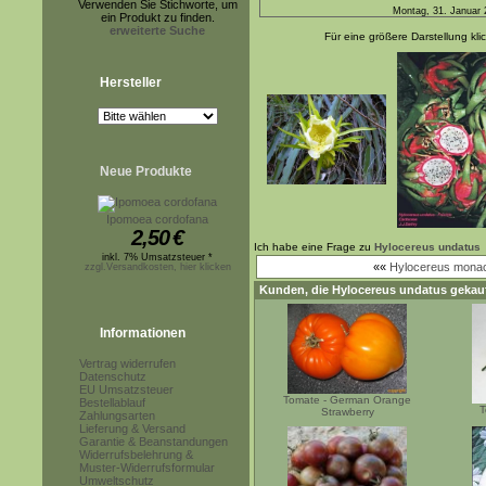
Verwenden Sie Stichworte, um
Montag, 31. Januar 
ein Produkt zu finden.
erweiterte Suche
Für eine größere Darstellung kli
Hersteller
Neue Produkte
Ipomoea cordofana
2,50
€
Ich habe eine Frage zu
Hylocereus undatus
inkl. 7% Umsatzsteuer *
««
Hylocereus mona
zzgl.Versandkosten, hier klicken
Kunden, die
Hylocereus undatus
gekauf
Informationen
Vertrag widerrufen
Datenschutz
EU Umsatzsteuer
Tomate - German Orange
Bestellablauf
T
Strawberry
Zahlungsarten
Lieferung & Versand
Garantie & Beanstandungen
Widerrufsbelehrung &
Muster-Widerrufsformular
Umweltschutz