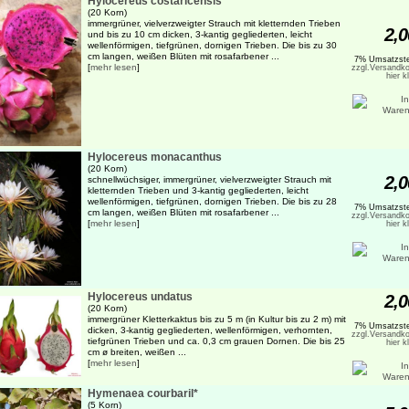
Hylocereus costaricensis
(20 Korn)
immergrüner, vielverzweigter Strauch mit kletternden Trieben
2,0
und bis zu 10 cm dicken, 3-kantig gegliederten, leicht
wellenförmigen, tiefgrünen, dornigen Trieben. Die bis zu 30
cm langen, weißen Blüten mit rosafarbener ...
7% Umsatzste
[
mehr lesen
]
zzgl.Versandko
hier k
Hylocereus monacanthus
(20 Korn)
2,0
schnellwüchsiger, immergrüner, vielverzweigter Strauch mit
kletternden Trieben und 3-kantig gegliederten, leicht
wellenförmigen, tiefgrünen, dornigen Trieben. Die bis zu 28
7% Umsatzste
cm langen, weißen Blüten mit rosafarbener ...
zzgl.Versandko
[
mehr lesen
]
hier k
Hylocereus undatus
2,0
(20 Korn)
immergrüner Kletterkaktus bis zu 5 m (in Kultur bis zu 2 m) mit
7% Umsatzste
dicken, 3-kantig gegliederten, wellenförmigen, verhornten,
zzgl.Versandko
tiefgrünen Trieben und ca. 0,3 cm grauen Dornen. Die bis 25
hier k
cm ø breiten, weißen ...
[
mehr lesen
]
Hymenaea courbaril*
(5 Korn)