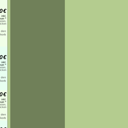
0
€
inkl.
uer *
sten,
licken
0
€
inkl.
uer *
sten,
licken
0
€
inkl.
uer *
sten,
licken