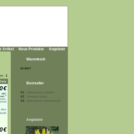
e Artikel
Neue Produkte
Angebote
Warenkorb
ist leer!
ten:
1
Preis
Bestseller
0
€
01.
Hylocereus undatus
inkl.
uer *
02.
Hovenia dulcis
sten,
03.
Hylocereus costaricensis
licken
Angebote
0
€