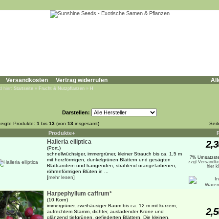
Versandkosten
Vertrag widerrufen
All
d hier:
Startseite
»
Frucht & Nutzpflanzen
»
H
Darstellen:
eigte Produkte:
1
bis
13
(von
13
insgesamt)
Sei
Produkte+
Halleria elliptica
2,3
(Port.)
schnellwüchsiger, immergrüner, kleiner Strauch bis ca. 1,5 m
7% Umsatzste
mit herzförmigen, dunkelgrünen Blättern und gesägten
zzgl.Versandko
Blatträndern und hängenden, strahlend orangefarbenen,
hier k
röhrenförmigen Blüten in ...
[
mehr lesen
]
Harpephyllum caffrum*
(10 Korn)
immergrüner, zweihäusiger Baum bis ca. 12 m mit kurzem,
2,5
aufrechtem Stamm, dichter, ausladender Krone und
glänzend tiefgrünen, gefiederten Blättern. Die kleinen,