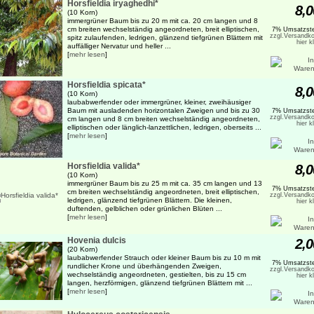
Horsfieldia iryaghedhi*
8,0
(10 Korn)
immergrüner Baum bis zu 20 m mit ca. 20 cm langen und 8
cm breiten wechselständig angeordneten, breit elliptischen,
7% Umsatzste
zzgl.Versandko
spitz zulaufenden, ledrigen, glänzend tiefgrünen Blättern mit
hier k
auffälliger Nervatur und heller ...
[
mehr lesen
]
Horsfieldia spicata*
8,0
(10 Korn)
laubabwerfender oder immergrüner, kleiner, zweihäusiger
Baum mit ausladenden horizontalen Zweigen und bis zu 30
7% Umsatzste
zzgl.Versandko
cm langen und 8 cm breiten wechselständig angeordneten,
hier k
elliptischen oder länglich-lanzettlichen, ledrigen, oberseits ...
[
mehr lesen
]
Horsfieldia valida*
8,0
(10 Korn)
immergrüner Baum bis zu 25 m mit ca. 35 cm langen und 13
7% Umsatzste
cm breiten wechselständig angeordneten, breit elliptischen,
zzgl.Versandko
ledrigen, glänzend tiefgrünen Blättern. Die kleinen,
hier k
duftenden, gelblichen oder grünlichen Blüten ...
[
mehr lesen
]
Hovenia dulcis
2,0
(20 Korn)
laubabwerfender Strauch oder kleiner Baum bis zu 10 m mit
7% Umsatzste
rundlicher Krone und überhängenden Zweigen,
zzgl.Versandko
wechselständig angeordneten, gestielten, bis zu 15 cm
hier k
langen, herzförmigen, glänzend tiefgrünen Blättern mit ...
[
mehr lesen
]