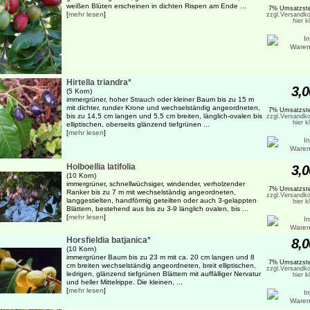
weißen Blüten erscheinen in dichten Rispen am Ende ...
7% Umsatzste
[
mehr lesen
]
zzgl.Versandko
hier k
Hirtella triandra*
3,0
(5 Korn)
immergrüner, hoher Strauch oder kleiner Baum bis zu 15 m
mit dichter, runder Krone und wechselständig angeordneten,
7% Umsatzste
bis zu 14,5 cm langen und 5,5 cm breiten, länglich-ovalen bis
zzgl.Versandko
hier k
elliptischen, oberseits glänzend tiefgrünen ...
[
mehr lesen
]
Holboellia latifolia
3,0
(10 Korn)
immergrüner, schnellwüchsiger, windender, verholzender
7% Umsatzste
Ranker bis zu 7 m mit wechselständig angeordneten,
zzgl.Versandko
langgestielten, handförmig geteilten oder auch 3-gelappten
hier k
Blättern, bestehend aus bis zu 3-9 länglich ovalen, bis ...
[
mehr lesen
]
Horsfieldia batjanica*
8,0
(10 Korn)
immergrüner Baum bis zu 23 m mit ca. 20 cm langen und 8
7% Umsatzste
cm breiten wechselständig angeordneten, breit elliptischen,
zzgl.Versandko
ledrigen, glänzend tiefgrünen Blättern mit auffälliger Nervatur
hier k
und heller Mittelrippe. Die kleinen, ...
[
mehr lesen
]