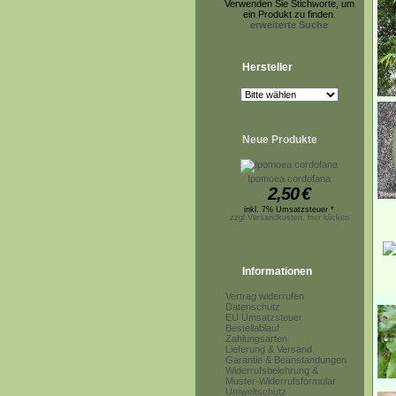
Verwenden Sie Stichworte, um
ein Produkt zu finden.
erweiterte Suche
Hersteller
Neue Produkte
Ipomoea cordofana
2,50
€
inkl. 7% Umsatzsteuer *
zzgl.Versandkosten, hier klicken
Informationen
Vertrag widerrufen
Datenschutz
EU Umsatzsteuer
Bestellablauf
Zahlungsarten
Lieferung & Versand
Garantie & Beanstandungen
Widerrufsbelehrung &
Muster-Widerrufsformular
Umweltschutz