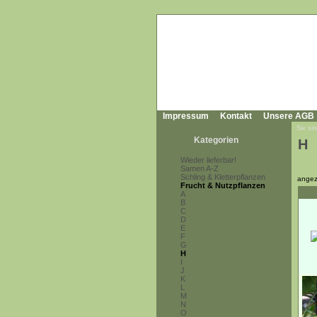
Impressum
Kontakt
Unsere AGB
Sie sin
Kategorien
H
Wieder lieferbar!
Samen A-Z
Schling & Kletterpflanzen
angez
Frucht & Nutzpflanzen
A
B
C
D
E
F
G
H
I
J
K
L
M
N
O