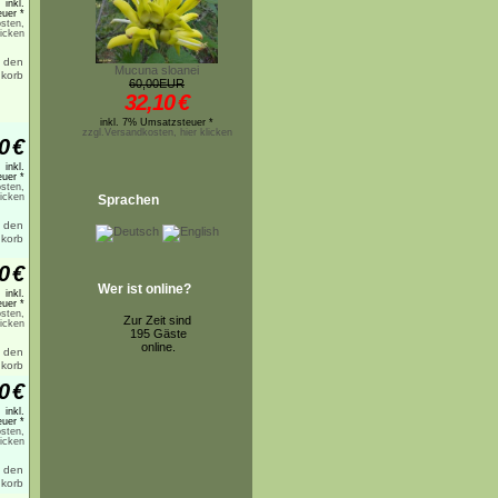
inkl.
uer *
sten,
licken
Mucuna sloanei
60,00EUR
32,10
€
inkl. 7% Umsatzsteuer *
zzgl.Versandkosten, hier klicken
0
€
inkl.
uer *
sten,
licken
Sprachen
0
€
Wer ist online?
inkl.
uer *
sten,
Zur Zeit sind
licken
195 Gäste
online.
0
€
inkl.
uer *
sten,
licken