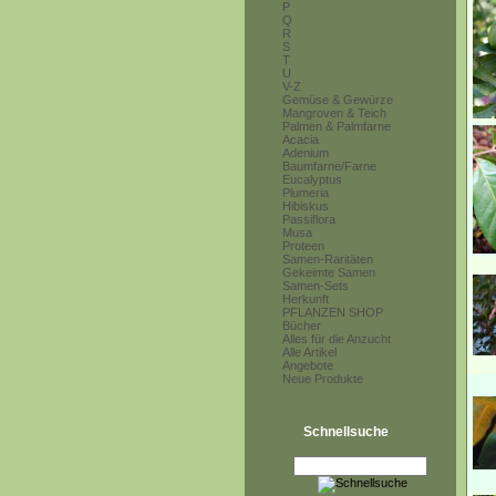
P
Q
R
S
T
U
V-Z
Gemüse & Gewürze
Mangroven & Teich
Palmen & Palmfarne
Acacia
Adenium
Baumfarne/Farne
Eucalyptus
Plumeria
Hibiskus
Passiflora
Musa
Proteen
Samen-Raritäten
Gekeimte Samen
Samen-Sets
Herkunft
PFLANZEN SHOP
Bücher
Alles für die Anzucht
Alle Artikel
Angebote
Neue Produkte
Schnellsuche