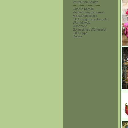
Wir kaufen Samen
------------------------
Unsere Samen
Vermehrung mit Samen
Aussaatanleitung
FAQ-Fragen zur Anzucht
Warnhinweis
Klimazone
Botanisches Wörterbuch
Link-Tipps
Danke