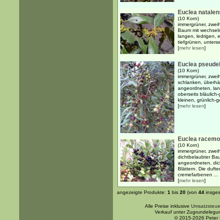
Euclea natalen
(10 Korn)
immergrüner, zweih
Baum mit wechsels
langen, ledrigen, e
tiefgrünen, unterse
[
mehr lesen
]
Euclea pseude
(10 Korn)
immergrüner, zweih
schlanken, überh
angeordneten, lang
oberseits bläulich-
kleinen, grünlich-g
[
mehr lesen
]
Euclea racem
(10 Korn)
immergrüner, zweih
dichtbelaubter Ba
angeordneten, dick
Blättern. Die duft
cremefarbenen ...
[
mehr lesen
]
angezeigte Produkte:
1
bis
20
(von
44
insges
Alle Preise inklusive
Umsatzsteue
Verkauf unter Zugrundelegu
© 2015-2026 Peter