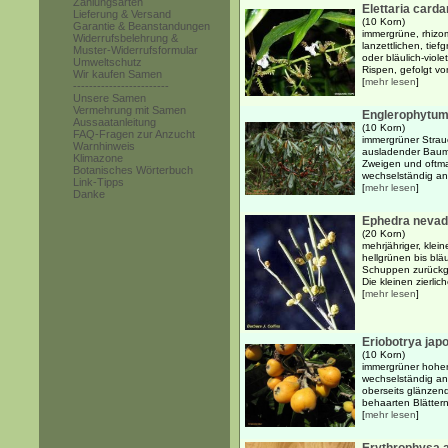
Zahlungsarten
Elettaria car
Lieferung & Versand
(10 Korn)
Garantie & Beanstandungen
immergrüne, rhizo
Widerrufsbelehrung &
lanzettlichen, tief
Muster-Widerrufsformular
oder bläulich-viole
Umweltschutz
Rispen, gefolgt von
Wir kaufen Samen
[
mehr lesen
]
------------------------
Unsere Samen
Vermehrung mit Samen
Englerophytu
Aussaatanleitung
(10 Korn)
FAQ-Fragen zur Anzucht
immergrüner Strau
Warnhinweis
ausladender Baum 
Klimazone
Zweigen und oftm
Botanisches Wörterbuch
wechselständig ang
Link-Tipps
[
mehr lesen
]
Danke
Ephedra nevad
(20 Korn)
mehrjähriger, klein
hellgrünen bis bl
Schuppen zurückgeb
Die kleinen zierlich
[
mehr lesen
]
Eriobotrya jap
(10 Korn)
immergrüner hoher
wechselständig an
oberseits glänzend 
behaarten Blättern
[
mehr lesen
]