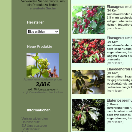
Verwenden Sie Stichworte, um
ein Produkt zu finden.
Elaeagnus mult
erweiterte Suche
(20 Korn)
laubabwerfender, d
2,5 m mit wechsels
ledrigen, oberseits
Hersteller
kleinen, bräunliche
[
mehr lesen
]
Elaeagnus umb
(20 Korn)
laubabwerfender, r
Neue Produkte
oder kleiner Baum 
angeordneten, bis
länglich ovalen bis
unterseits ...
[
mehr lesen
]
Elaeodendron 
(10 Korn)
immergrüner Strau
Aganonerion polymorphum
mit gegenständig
3,00
€
wechselständig an
cm breiten, länglich
inkl. 7% Umsatzsteuer *
[
mehr lesen
]
zzgl.Versandkosten, hier klicken
Elateriosperm
(5 Korn)
immergrüner oder 
Informationen
manchmal mit zunäc
oder zylindrischer
Vertrag widerrufen
angeordneten, bis 
Datenschutz
[
mehr lesen
]
EU Umsatzsteuer
Bestellablauf