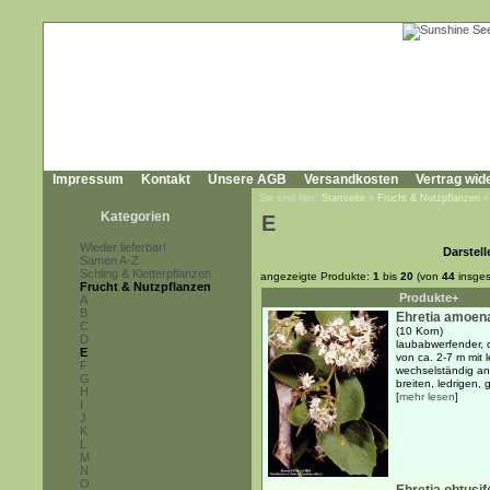
Impressum
Kontakt
Unsere AGB
Versandkosten
Vertrag wid
Sie sind hier:
Startseite
»
Frucht & Nutzpflanzen
Kategorien
E
Wieder lieferbar!
Darstell
Samen A-Z
Schling & Kletterpflanzen
angezeigte Produkte:
1
bis
20
(von
44
insges
Frucht & Nutzpflanzen
Produkte+
A
B
Ehretia amoen
C
(10 Korn)
D
laubabwerfender, 
E
von ca. 2-7 m mit
F
wechselständig an
G
breiten, ledrigen, 
H
[
mehr lesen
]
I
J
K
L
M
N
O