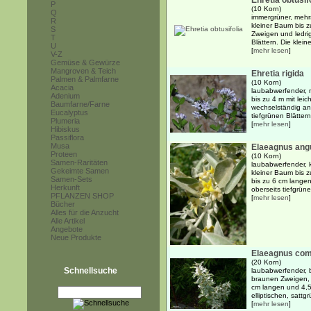
Ehretia obtusif
P
(10 Korn)
Q
immergrüner, mehr
R
kleiner Baum bis z
S
Zweigen und ledrig
T
Blättern. Die kleine
U
[
mehr lesen
]
V-Z
Gemüse & Gewürze
Mangroven & Teich
Ehretia rigida
Palmen & Palmfarne
(10 Korn)
Acacia
laubabwerfender, 
Adenium
bis zu 4 m mit le
Baumfarne/Farne
wechselständig an
Eucalyptus
tiefgrünen Blättern.
Plumeria
[
mehr lesen
]
Hibiskus
Passiflora
Musa
Elaeagnus angu
Proteen
(10 Korn)
Samen-Raritäten
laubabwerfender, k
Gekeimte Samen
kleiner Baum bis 
Samen-Sets
bis zu 6 cm langen
Herkunft
oberseits tiefgrünen
PFLANZEN SHOP
[
mehr lesen
]
Bücher
Alles für die Anzucht
Alle Artikel
Angebote
Neue Produkte
Elaeagnus co
(20 Korn)
Schnellsuche
laubabwerfender, b
braunen Zweigen, 
cm langen und 4,5 
elliptischen, sattg
[
mehr lesen
]