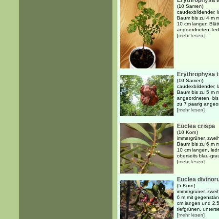
Erythrophysa a
(10 Samen)
caudexbildender, 
Baum bis zu 4 m m
10 cm langen Blät
angeordneten, ledr
[
mehr lesen
]
Erythrophysa 
(10 Samen)
caudexbildender, 
Baum bis zu 5 m m
angeordneten, bis 
zu 7 paarig angeor
[
mehr lesen
]
Euclea crispa
(10 Korn)
immergrüner, zweih
Baum bis zu 6 m m
10 cm langen, ledri
oberseits blau-grau
[
mehr lesen
]
Euclea divino
(5 Korn)
immergrüner, zwei
6 m mit gegenständ
cm langen und 2,5
tiefgrünen, untersei
[
mehr lesen
]