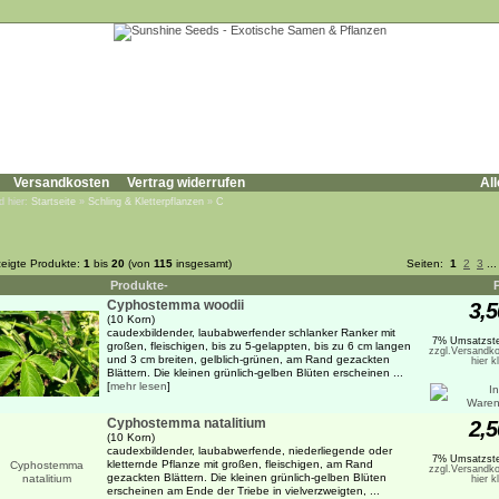
Versandkosten
Vertrag widerrufen
All
d hier:
Startseite
»
Schling & Kletterpflanzen
»
C
eigte Produkte:
1
bis
20
(von
115
insgesamt)
Seiten:
1
2
3
..
Produkte-
Cyphostemma woodii
3,5
(10 Korn)
caudexbildender, laubabwerfender schlanker Ranker mit
7% Umsatzste
großen, fleischigen, bis zu 5-gelappten, bis zu 6 cm langen
zzgl.Versandko
und 3 cm breiten, gelblich-grünen, am Rand gezackten
hier k
Blättern. Die kleinen grünlich-gelben Blüten erscheinen ...
[
mehr lesen
]
Cyphostemma natalitium
2,5
(10 Korn)
caudexbildender, laubabwerfende, niederliegende oder
7% Umsatzste
kletternde Pflanze mit großen, fleischigen, am Rand
zzgl.Versandko
gezackten Blättern. Die kleinen grünlich-gelben Blüten
hier k
erscheinen am Ende der Triebe in vielverzweigten, ...