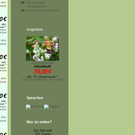
09.
Centropogon
asclepiadeus
10.
Chonemorpha fragrans
0
€
inkl.
uer *
Angebote
sten,
licken
0
€
inkl.
Vigna caracalla
uer *
100,00EUR
sten,
70,00
€
licken
inkl. 7% Umsatzsteuer *
zzgl.Versandkosten, hier klicken
0
€
Sprachen
inkl.
uer *
sten,
licken
Wer ist online?
Zur Zeit sind
321 Gäste