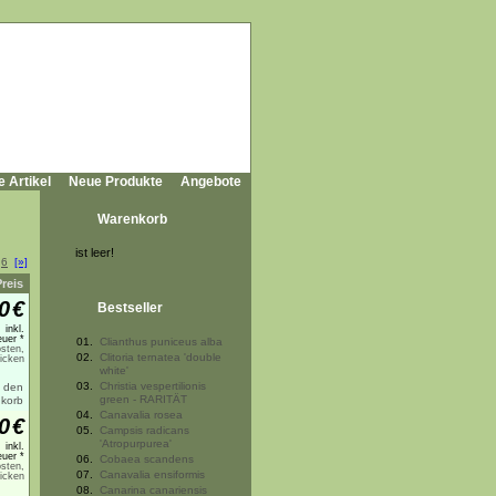
e Artikel
Neue Produkte
Angebote
Warenkorb
ist leer!
.
6
[»]
Preis
0
€
Bestseller
inkl.
uer *
01.
Clianthus puniceus alba
sten,
02.
Clitoria ternatea 'double
licken
white'
03.
Christia vespertilionis
green - RARITÄT
04.
Canavalia rosea
0
€
05.
Campsis radicans
'Atropurpurea'
inkl.
uer *
06.
Cobaea scandens
sten,
07.
Canavalia ensiformis
licken
08.
Canarina canariensis