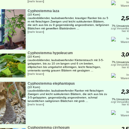
[
mehr lesen
]
Cyphostemma laza
(10 Korn)
2,5
caudexbildender, laubabwerfender, krautiger Ranker bis zu 5
m mit fleischigen Zweigen und leicht sukkulenten Blättern,
die sich aus bis zu 9 gegenständig angeordneten, tiefgrünen
7% Umsatzste
Blättchen mit gewellten Blatträndern ...
zzgl.Versandko
hier k
[
mehr lesen
]
Cyphostemma hypoleucum
3,0
(10 Korn)
caudexbildender, laubabwerfender Kletterstrauch mit 3-5-
7% Umsatzste
gelappten, bis zu 10 cm langen und 6 cm breiten,
zzgl.Versandko
elliptischen bis umgekehrt eiförmigen, leicht fleischigen,
hier k
unterseits samtig grauen Blättern mit gesägten ...
[
mehr lesen
]
Cyphostemma elephantopus
(10 Korn)
2,3
caudexbildender, laubabwerfender Ranker mit fleischigen
Zweigen und leicht sukkulenten Blättern, die sich aus bis zu
3-5-gelappten, gegenständig angeordneten, schmal
7% Umsatzste
lanzettlichen sattgrünen Blättchen mit grob ...
zzgl.Versandko
[
mehr lesen
]
hier k
Cyphostemma cirrhosum