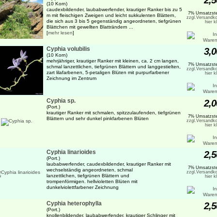
2,5
(10 Korn)
caudexbildender, laubabwerfender, krautiger Ranker bis zu 5
7% Umsatzste
m mit fleischigen Zweigen und leicht sukkulenten Blättern,
zzgl.Versandko
die sich aus 3 bis 5 gegenständig angeordneten, tiefgrünen
hier k
Blättchen mit gewellten Blatträndern ...
[
mehr lesen
]
Cyphia volubilis
3,0
(10 Korn)
mehrjähriger, krautiger Ranker mit kleinen, ca. 2 cm langen,
7% Umsatzste
schmal lanzettlichen, tiefgrünen Blättern und langgestielten,
zzgl.Versandko
zart lilafarbenen, 5-petaligen Blüten mit purpurfarbener
hier k
Zeichnung im Zentrum
Cyphia sp.
2,0
(Port.)
krautiger Ranker mit schmalen, spitzzulaufenden, tiefgrünen
7% Umsatzste
Blättern und sehr dunkel pinkfarbenen Blüten
zzgl.Versandko
hier k
Cyphia linarioides
2,5
(Port.)
laubabwerfender, caudexbildender, krautiger Ranker mit
7% Umsatzste
wechselständig angeordneten, schmal
zzgl.Versandko
lanzettlichen, tiefgrünen Blättern und
hier k
trompenförmigen. hellvioletten Blüten mit
dunkelviolettfarbener Zeichnung
Cyphia heterophylla
2,5
(Port.)
knollenbildender, laubabwerfender, krautiger Schlinger mit