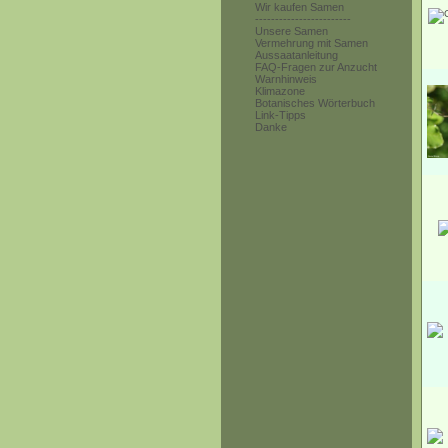
Wir kaufen Samen
------------------------
Unsere Samen
Vermehrung mit Samen
Aussaatanleitung
FAQ-Fragen zur Anzucht
Warnhinweis
Klimazone
Botanisches Wörterbuch
Link-Tipps
Danke