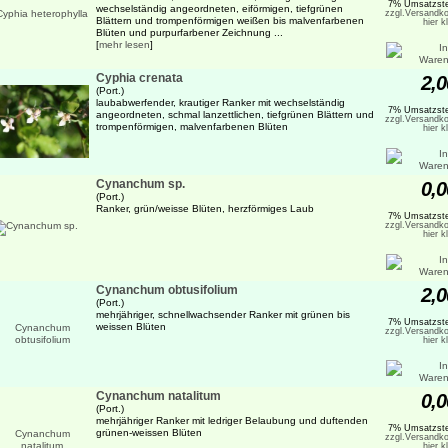
7% Umsatzste
wechselständig angeordneten, eiförmigen, tiefgrünen
zzgl.Versandko
Blättern und trompenförmigen weißen bis malvenfarbenen
hier k
Blüten und purpurfarbener Zeichnung ...
[
mehr lesen
]
Cyphia crenata
2,0
(Port.)
laubabwerfender, krautiger Ranker mit wechselständig
7% Umsatzste
angeordneten, schmal lanzettlichen, tiefgrünen Blättern und
zzgl.Versandko
trompenförmigen, malvenfarbenen Blüten
hier k
Cynanchum sp.
0,0
(Port.)
Ranker, grün/weisse Blüten, herzförmiges Laub
7% Umsatzste
zzgl.Versandko
hier k
Cynanchum obtusifolium
2,0
(Port.)
mehrjähriger, schnellwachsender Ranker mit grünen bis
7% Umsatzste
weissen Blüten
zzgl.Versandko
hier k
Cynanchum natalitum
0,0
(Port.)
mehrjähriger Ranker mit ledriger Belaubung und duftenden
7% Umsatzste
grünen-weissen Blüten
zzgl.Versandko
hier k