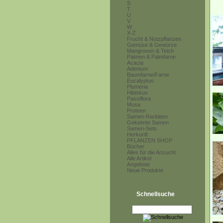
S
T
U
V
W
X-Z
Frucht & Nutzpflanzen
Gemüse & Gewürze
Mangroven & Teich
Palmen & Palmfarne
Acacia
Adenium
Baumfarne/Farne
Eucalyptus
Plumeria
Hibiskus
Passiflora
Musa
Proteen
Samen-Raritäten
Gekeimte Samen
Samen-Sets
Herkunft
PFLANZEN SHOP
Bücher
Alles für die Anzucht
Alle Artikel
Angebote
Neue Produkte
Schnellsuche