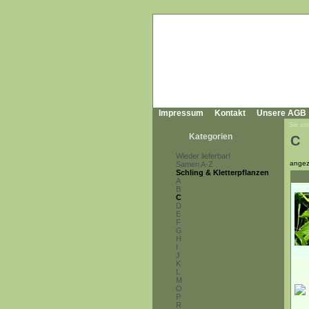
Impressum
Kontakt
Unsere AGB
Sie sin
Kategorien
C
Wieder lieferbar!
angez
Samen A-Z
Schling & Kletterpflanzen
A
B
C
D
E
F
G
H
I
J
K
L
M
O
P
R