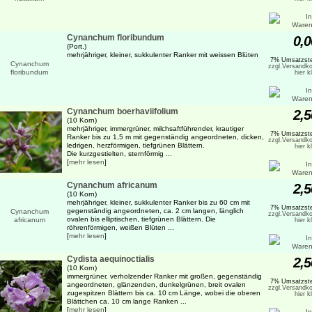
Cynanchum floribundum
0,0
(Port.)
mehrjähriger, kleiner, sukkulenter Ranker mit weissen Blüten
7% Umsatzste
zzgl.Versandko
hier k
Cynanchum boerhaviifolium
2,5
(10 Korn)
mehrjähriger, immergrüner, milchsaftführender, krautiger
7% Umsatzste
Ranker bis zu 1,5 m mit gegenständig angeordneten, dicken,
zzgl.Versandko
ledrigen, herzförmigen, tiefgrünen Blättern.
hier k
Die kurzgestielten, sternförmig ...
[
mehr lesen
]
Cynanchum africanum
2,5
(10 Korn)
mehrjähriger, kleiner, sukkulenter Ranker bis zu 60 cm mit
7% Umsatzste
gegenständig angeordneten, ca. 2 cm langen, länglich
zzgl.Versandko
ovalen bis elliptischen, tiefgrünen Blättern. Die
hier k
röhrenförmigen, weißen Blüten ...
[
mehr lesen
]
Cydista aequinoctialis
2,5
(10 Korn)
immergrüner, verholzender Ranker mit großen, gegenständig
7% Umsatzste
angeordneten, glänzenden, dunkelgrünen, breit ovalen
zzgl.Versandko
zugespitzen Blättern bis ca. 10 cm Länge, wobei die oberen
hier k
Blättchen ca. 10 cm lange Ranken ...
[
mehr lesen
]