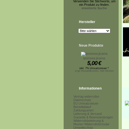
Verwenden Sie Stichworte, um
ein Produkt zu finden.
erweiterte Suche
Hersteller
Neue Produkte
Ipomoea jicama
5,00
€
inkl. 7% Umsatzsteuer *
zzgl.Versandkosten, hier klicken
Informationen
Vertrag widerrufen
Datenschutz
EU Umsatzsteuer
Bestellablauf
Zahlungsarten
Lieferung & Versand
Garantie & Beanstandungen
Widerrufsbelehrung &
Muster-Widerrufsformular
Umweltschutz