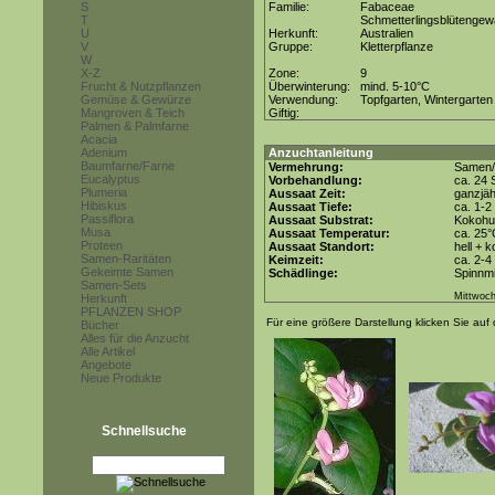
S
Familie:
Fabaceae
T
Schmetterlingsblütenge
U
Herkunft:
Australien
V
Gruppe:
Kletterpflanze
W
X-Z
Zone:
9
Frucht & Nutzpflanzen
Überwinterung:
mind. 5-10°C
Gemüse & Gewürze
Verwendung:
Topfgarten, Wintergarten
Mangroven & Teich
Giftig:
Palmen & Palmfarne
Acacia
Adenium
Anzuchtanleitung
Baumfarne/Farne
Vermehrung:
Samen/
Eucalyptus
Vorbehandlung:
ca. 24 
Plumeria
Aussaat Zeit:
ganzjäh
Hibiskus
Aussaat Tiefe:
ca. 1-2
Passiflora
Aussaat Substrat:
Kokohum
Musa
Aussaat Temperatur:
ca. 25
Proteen
Aussaat Standort:
hell + 
Samen-Raritäten
Keimzeit:
ca. 2-
Gekeimte Samen
Schädlinge:
Spinnmi
Samen-Sets
Mittwoch
Herkunft
PFLANZEN SHOP
Für eine größere Darstellung klicken Sie auf 
Bücher
Alles für die Anzucht
Alle Artikel
Angebote
Neue Produkte
Schnellsuche