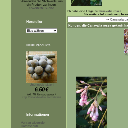
Verwenden Sie Stichworte, um
ein Produkt zu finden.
erweiterte Suche
Ich habe eine Frage zu
Canavalia rosea
Für weitere Informationen, bes
««
Canavalia p
Hersteller
Kunden, die
Canavalia rosea
gekauft ha
Neue Produkte
Ma
Unonopsis pittieri
6,50
€
inkl. 7% Umsatzsteuer *
zzgl.Versandkosten, hier klicken
Informationen
Vertrag widerrufen
Datenschutz