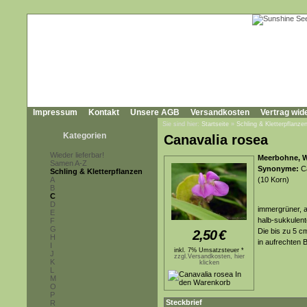
Impressum
Kontakt
Unsere AGB
Versandkosten
Vertrag wid
Sie sind hier:
Startseite
»
Schling & Kletterpflanze
Kategorien
Canavalia rosea
Wieder lieferbar!
Meerbohne, W
Samen A-Z
Synonyme:
Ca
Schling & Kletterpflanzen
A
(10 Korn)
B
C
D
immergrüner, a
E
halb-sukkulente
F
G
Die bis zu 5 c
2,50
€
H
in aufrechten 
I
inkl. 7% Umsatzsteuer *
J
zzgl.Versandkosten, hier
K
klicken
L
M
O
P
Steckbrief
R