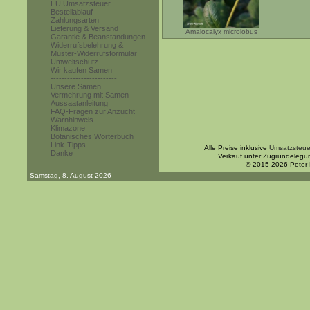
EU Umsatzsteuer
Bestellablauf
Zahlungsarten
Lieferung & Versand
Amalocalyx microlobus
Garantie & Beanstandungen
Widerrufsbelehrung &
Muster-Widerrufsformular
Umweltschutz
Wir kaufen Samen
------------------------
Unsere Samen
Vermehrung mit Samen
Aussaatanleitung
FAQ-Fragen zur Anzucht
Warnhinweis
Klimazone
Botanisches Wörterbuch
Link-Tipps
Alle Preise inklusive
Umsatzsteue
Danke
Verkauf unter Zugrundelegu
© 2015-2026 Peter
Samstag, 8. August 2026