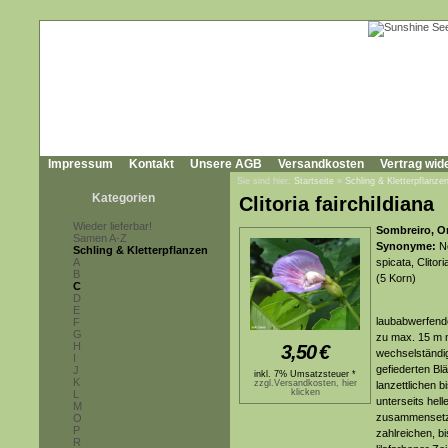
Impressum
Kontakt
Unsere AGB
Versandkosten
Vertrag wid
Sie sind hier:
Startseite
»
Schling & Kletterpflanze
Kategorien
Clitoria fairchildiana
Wieder lieferbar!
Sombreiro, Or
Samen A-Z
Synonyme:
Ne
Schling & Kletterpflanzen
A
spicata, Clito
B
(5 Korn)
C
D
E
laubabwerfende
F
G
zu max. 15 m 
H
3,50
€
wechselständig
I
gefiederten Blä
J
inkl. 7% Umsatzsteuer *
K
zzgl.Versandkosten, hier
lanzettlichen b
klicken
L
unterseits hell
M
zusammensetze
O
P
zahlreichen, bi
R