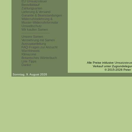
EU Umsatzsteuer
Bestellablauf
Zahlungsarten
Lieferung & Versand
Garantie & Beanstandungen
Widerrufsbelehrung &
Muster-Widerrufsformular
Umweltschutz
Wir kaufen Samen
------------------------
Unsere Samen
Vermehrung mit Samen
Aussaatanleitung
FAQ-Fragen zur Anzucht
Warnhinweis
Klimazone
Botanisches Wörterbuch
Link-Tipps
Alle Preise inklusive
Umsatzsteue
Danke
Verkauf unter Zugrundelegu
© 2015-2026 Peter
Sonntag, 9. August 2026