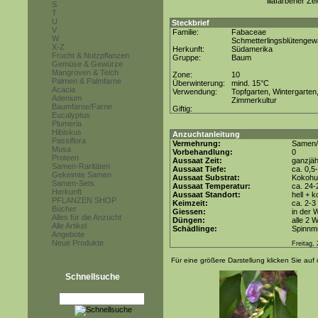
lilafarbener Z
S
T
U
Steckbrief
V
Familie:
Fabaceae
W
Schmetterlingsblütenge
X-Z
Herkunft:
Südamerika
Frucht & Nutzpflanzen
Gruppe:
Baum
Gemüse & Gewürze
Mangroven & Teich
Zone:
10
Palmen & Palmfarne
Überwinterung:
mind. 15°C
Acacia
Verwendung:
Topfgarten, Wintergarten
Adenium
Zimmerkultur
Baumfarne/Farne
Giftig:
Eucalyptus
Plumeria
Hibiskus
Anzuchtanleitung
Passiflora
Vermehrung:
Samen/
Musa
Vorbehandlung:
0
Proteen
Aussaat Zeit:
ganzjäh
Samen-Raritäten
Aussaat Tiefe:
ca. 0,5
Gekeimte Samen
Aussaat Substrat:
Kokohum
Samen-Sets
Aussaat Temperatur:
ca. 24-
Herkunft
Aussaat Standort:
hell + 
PFLANZEN SHOP
Keimzeit:
ca. 2-
Bücher
Giessen:
in der
Alles für die Anzucht
Düngen:
alle 2 
Alle Artikel
Schädlinge:
Spinnmi
Angebote
Neue Produkte
Freitag,
Für eine größere Darstellung klicken Sie auf 
Schnellsuche