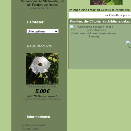
Verwenden Sie Stichworte, um
ein Produkt zu finden.
erweiterte Suche
Ich habe eine Frage zu
Clitoria fairchildiana
««
Clianthus puni
Kunden, die
Clitoria fairchildiana
gekauf
Hersteller
Cortaderia selloana 'rosea' (reine
Samen)
Neue Produkte
Ca
Ipomoea pauciflora
5,00
€
inkl. 7% Umsatzsteuer *
zzgl.Versandkosten, hier klicken
Informationen
Vertrag widerrufen
Datenschutz