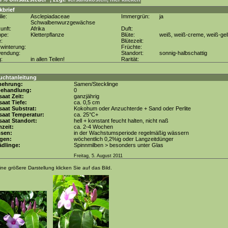
kbrief
lie:
Asclepiadaceae
Immergrün:
ja
Schwalbenwurzgewächse
unft:
Afrika
Duft:
ppe:
Kletterpflanze
Blüte:
weiß, weiß-creme, weiß-gel
e:
Blütezeit:
winterung:
Früchte:
wendung:
Standort:
sonnig-halbschattig
g:
in allen Teilen!
Rarität:
uchtanleitung
mehrung:
Samen/Stecklinge
behandlung:
0
aat Zeit:
ganzjährig
aat Tiefe:
ca. 0,5 cm
aat Substrat:
Kokohum oder Anzuchterde + Sand oder Perlite
saat Temperatur:
ca. 25°C+
aat Standort:
hell + konstant feucht halten, nicht naß
zeit:
ca. 2-4 Wochen
ssen:
in der Wachstumsperiode regelmäßig wässern
gen:
wöchentlich 0,2%ig oder Langzeitdünger
dlinge:
Spinnmilben > besonders unter Glas
Freitag, 5. August 2011
ine größere Darstellung klicken Sie auf das Bild.