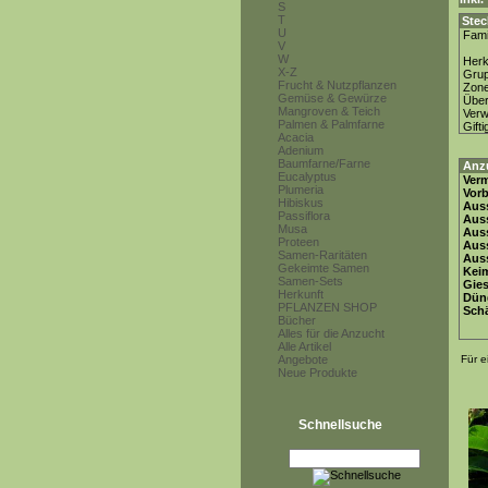
S
T
Stec
U
Fami
V
W
Herk
X-Z
Gru
Frucht & Nutzpflanzen
Zon
Gemüse & Gewürze
Über
Mangroven & Teich
Ver
Palmen & Palmfarne
Gifti
Acacia
Adenium
Baumfarne/Farne
Anz
Eucalyptus
Ver
Plumeria
Vor
Hibiskus
Auss
Passiflora
Auss
Musa
Auss
Proteen
Aus
Samen-Raritäten
Auss
Gekeimte Samen
Keim
Samen-Sets
Gie
Herkunft
Dün
PFLANZEN SHOP
Schä
Bücher
Alles für die Anzucht
Alle Artikel
Angebote
Für e
Neue Produkte
Schnellsuche