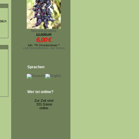
blich
Mucuna pruriens
12,00EUR
6,00
€
inkl. 7% Umsatzsteuer *
zzgl.Versandkosten, hier klicken
Sprachen
Wer ist online?
Zur Zeit sind
331 Gäste
online.