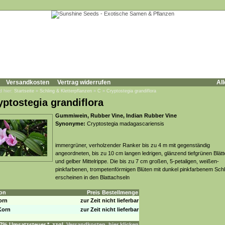
Versandkosten
Vertrag widerrufen
All
d hier:
Startseite
»
Schling & Kletterpflanzen
»
C
»
Cryptostegia grandiflora
yptostegia grandiflora
Gummiwein, Rubber Vine, Indian Rubber Vine
Synonyme:
Cryptostegia madagascariensis
immergrüner, verholzender Ranker bis zu 4 m mit gegenständig
angeordneten, bis zu 10 cm langen ledrigen, glänzend tiefgrünen Blätt
und gelber Mittelrippe. Die bis zu 7 cm großen, 5-petaligen, weißen-
pinkfarbenen, trompetenförmigen Blüten mit dunkel pinkfarbenem Sch
erscheinen in den Blattachseln
on
Preis
Bestellmenge
orn
zur Zeit nicht lieferbar
Korn
zur Zeit nicht lieferbar
. 7% Umsatzsteuer *, zzgl.
Versandkosten, hier klicken