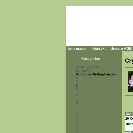
Impressum
Kontakt
Unsere AGB
Sie sin
Kategorien
Cr
Wieder lieferbar!
Samen A-Z
Schling & Kletterpflanzen
A
B
C
D
E
F
G
H
I
J
K
Opti
L
20 K
M
100 
O
P
R
inkl