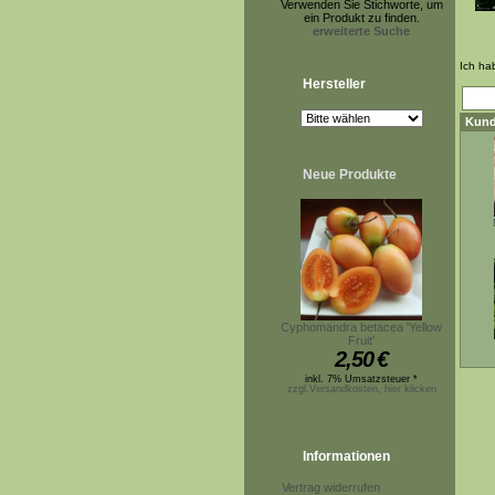
Verwenden Sie Stichworte, um
ein Produkt zu finden.
erweiterte Suche
Ich ha
Hersteller
Kund
Neue Produkte
Cyphomandra betacea 'Yellow
Fruit'
2,50
€
inkl. 7% Umsatzsteuer *
zzgl.Versandkosten, hier klicken
Informationen
Vertrag widerrufen