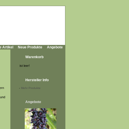
e Artikel
Neue Produkte
Angebote
Warenkorb
ist leer!
Hersteller Info
ern
-
Mehr Produkte
lund
Angebote