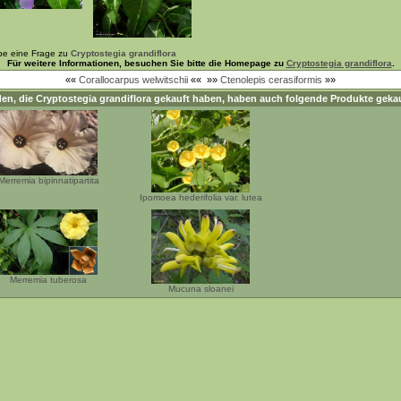
be eine Frage zu
Cryptostegia grandiflora
Für weitere Informationen, besuchen Sie bitte die Homepage zu
Cryptostegia grandiflora
.
««
Corallocarpus welwitschii
««
»»
Ctenolepis cerasiformis
»»
en, die
Cryptostegia grandiflora
gekauft haben, haben auch folgende Produkte gekau
Merremia bipinnatipartita
Ipomoea hederifolia var. lutea
Merremia tuberosa
Mucuna sloanei