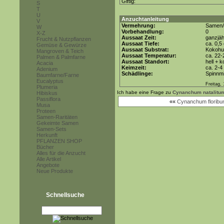
Giftig:
S
T
U
Anzuchtanleitung
V
Vermehrung:
Samen/
W
Vorbehandlung:
0
X-Z
Aussaat Zeit:
ganzjäh
Frucht & Nutzpflanzen
Aussaat Tiefe:
ca. 0,5
Gemüse & Gewürze
Aussaat Substrat:
Kokohum
Mangroven & Teich
Aussaat Temperatur:
ca. 22-
Palmen & Palmfarne
Aussaat Standort:
hell + 
Acacia
Keimzeit:
ca. 2-
Adenium
Schädlinge:
Spinnmi
Baumfarne/Farne
Eucalyptus
Freitag, 
Plumeria
Ich habe eine Frage zu
Cynanchum natalitu
Hibiskus
Passiflora
««
Cynanchum florib
Musa
Proteen
Samen-Raritäten
Gekeimte Samen
Samen-Sets
Herkunft
PFLANZEN SHOP
Bücher
Alles für die Anzucht
Alle Artikel
Angebote
Neue Produkte
Schnellsuche