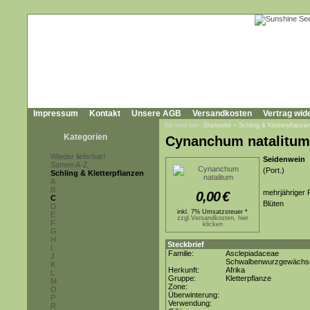
Impressum
Kontakt
Unsere AGB
Versandkosten
Vertrag wid
Sie sind hier:
Startseite
»
Schling & Kletterpflanze
Kategorien
Cynanchum natalitum
Wieder lieferbar!
Seidenwein
Samen A-Z
(Port.)
Schling & Kletterpflanzen
A
B
mehrjähriger 
0,00
€
C
Blüten
D
inkl. 7% Umsatzsteuer *
E
zzgl.Versandkosten, hier
F
klicken
G
H
Steckbrief
I
Familie:
Asclepiadaceae
J
Schwalbenwurzgewächs
K
Herkunft:
Afrika
L
Gruppe:
Kletterpflanze
M
Zone:
O
Überwinterung:
P
Verwendung:
R