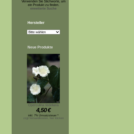
Verwenden Sie Stichworte, um
ein Produkt zu finden.
erweiterte Suche
Hersteller
Neue Produkte
Operculina riedeliana
4,50
€
inkl. 7% Umsatzsteuer *
zzgl.Versandkosten, hier klicken