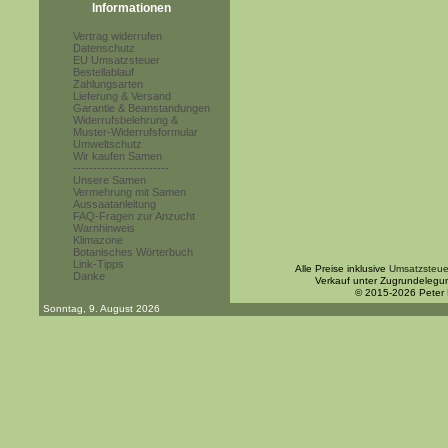
Informationen
Vertrag widerrufen
Datenschutz
EU Umsatzsteuer
Bestellablauf
Zahlungsarten
Lieferung & Versand
Garantie & Beanstandungen
Widerrufsbelehrung &
Muster-Widerrufsformular
Umweltschutz
Wir kaufen Samen
------------------------
Unsere Samen
Vermehrung mit Samen
Aussaatanleitung
FAQ-Fragen zur Anzucht
Warnhinweis
Klimazone
Botanisches Wörterbuch
Link-Tipps
Alle Preise inklusive
Umsatzsteue
Danke
Verkauf unter Zugrundelegu
© 2015-2026 Peter
Sonntag, 9. August 2026