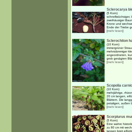
Sclerocarya bir
(5 Korn)
schnellwüchsiger, 
zweihäusiger Baum
Krone und wechse
Ende der Triebe ge
[
mehr lesen
]
Sclerochiton 
(10 Korn)
immergrüner Strau
mehrstämmiger kle
angeordneten, kur
grob gesägten Blätt
[
mehr lesen
]
Scopolia carnio
(10 Korn)
mehrjährige, rhizo
20 cm langen, eif
Blättern. Die langg
petaligen, außen 
[
mehr lesen
]
Scorpiurus mu
(5 Korn)
Eine wahre histori
zu 80 cm mit wech
langen breit eiförm