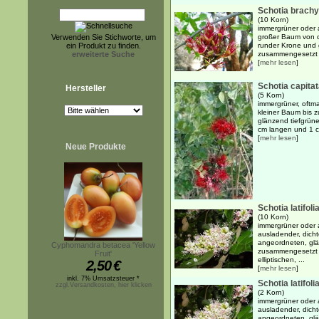
Schotia brachy
(10 Korn)
immergrüner oder 
Verwenden Sie Stichworte, um
großer Baum von ca
ein Produkt zu finden.
runder Krone und 
erweiterte Suche
zusammengesetzt au
[
mehr lesen
]
Schotia capita
Hersteller
(5 Korn)
immergrüner, oftm
kleiner Baum bis 
glänzend tiefgrün
cm langen und 1 cm
[
mehr lesen
]
Neue Produkte
Schotia latifoli
(10 Korn)
immergrüner oder 
ausladender, dich
angeordneten, glä
Cyphomandra betacea 'Yellow
zusammengesetzt a
Fruit'
elliptischen, ...
2,50
€
[
mehr lesen
]
inkl. 7% Umsatzsteuer *
Schotia latifoli
zzgl.Versandkosten, hier klicken
(2 Korn)
immergrüner oder 
ausladender, dich
angeordneten, glä