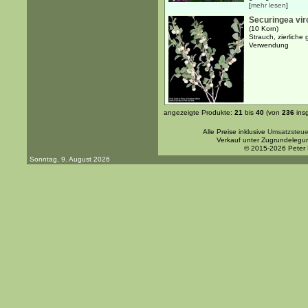
[
mehr lesen
]
Securingea vir
(10 Korn)
Strauch, zierliche
Verwendung
angezeigte Produkte:
21
bis
40
(von
236
ins
Alle Preise inklusive
Umsatzsteue
Verkauf unter Zugrundelegu
© 2015-2026 Peter
Sonntag, 9. August 2026