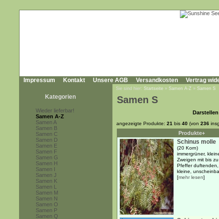
Impressum
Kontakt
Unsere AGB
Versandkosten
Vertrag wid
Sie sind hier:
Startseite
»
Samen A-Z
»
Samen S
Kategorien
Samen S
Wieder lieferbar!
Darstellen
Samen A-Z
Samen A
angezeigte Produkte:
21
bis
40
(von
236
ins
Samen B
Produkte+
Samen C
Samen D
Schinus molle
Samen E
(20 Korn)
Samen F
immergrüner, klei
Samen G
Zweigen mit bis z
Samen H
Pfeffer duftenden,
Samen I
kleine, unscheinbar
Samen J
[
mehr lesen
]
Samen K
Samen L
Samen M
Samen N
Samen O
Samen P
Samen Q