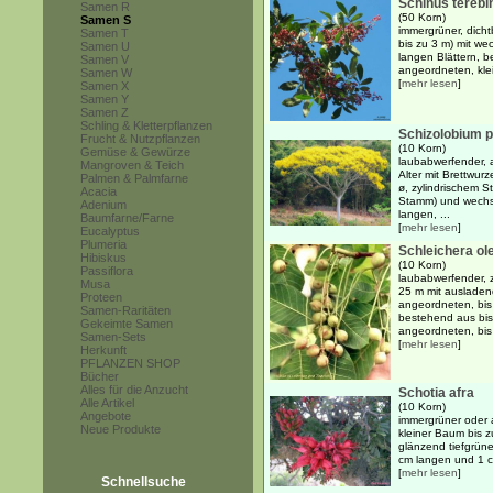
Schinus terebin
Samen R
(50 Korn)
Samen S
immergrüner, dicht
Samen T
bis zu 3 m) mit w
Samen U
langen Blättern, b
Samen V
angeordneten, klein
Samen W
[
mehr lesen
]
Samen X
Samen Y
Samen Z
Schling & Kletterpflanzen
Schizolobium 
Frucht & Nutzpflanzen
(10 Korn)
Gemüse & Gewürze
laubabwerfender, 
Mangroven & Teich
Alter mit Brettwur
Palmen & Palmfarne
ø, zylindrischem 
Acacia
Stamm) und wechse
Adenium
langen, ...
Baumfarne/Farne
[
mehr lesen
]
Eucalyptus
Plumeria
Schleichera ol
Hibiskus
(10 Korn)
Passiflora
laubabwerfender, 
Musa
25 m mit ausladen
Proteen
angeordneten, bis 
Samen-Raritäten
bestehend aus bis
Gekeimte Samen
angeordneten, bis 
Samen-Sets
[
mehr lesen
]
Herkunft
PFLANZEN SHOP
Bücher
Alles für die Anzucht
Schotia afra
Alle Artikel
(10 Korn)
Angebote
immergrüner oder a
Neue Produkte
kleiner Baum bis 
glänzend tiefgrün
cm langen und 1 cm
[
mehr lesen
]
Schnellsuche