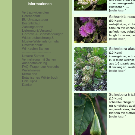
zusammengesetzt a
Informationen
elliptischen, ...
[
mehr lesen
]
Vertrag widerrufen
Datenschutz
Schrankia nuttal
EU Umsatzsteuer
(50 Korn)
Bestellablauf
mehrjähriger, ab He
Zahlungsarten
Strauch mit wechs
Lieferung & Versand
gefiederten, tiefgr
Garantie & Beanstandungen
länglich ovalen, ti
Widerrufsbelehrung &
[
mehr lesen
]
Muster-Widerrufsformular
Umweltschutz
Wir kaufen Samen
Schrebera alat
------------------------
(10 Korn)
Unsere Samen
immergrüner, schn
Vermehrung mit Samen
zu 8 m mit wechsel
Aussaatanleitung
aus 1-2 paarig an
FAQ-Fragen zur Anzucht
8 cm langen, ovalen
Warnhinweis
[
mehr lesen
]
Klimazone
Botanisches Wörterbuch
Link-Tipps
Danke
Schrebera tric
(10 Korn)
schnellwüchsiger 
mit rundlicher, a
angeordneten, läng
Blättern mit auffälli
[
mehr lesen
]