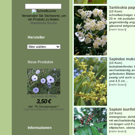
Santisukia page
(10 Korn)
schnellwüchsiger,
Verwenden Sie Stichworte, um
20 m mit ausladen
ein Produkt zu finden.
gegenständig ange
erweiterte Suche
glänzend tiefgrüne
[
mehr lesen
]
Hersteller
Sapindus muko
Neue Produkte
(10 Korn)
laubabwerfender, k
wechselständig an
gefiederten Blätt
paarig und auch u
und 4,5 cm ...
[
mehr lesen
]
Ipomoea ternifolia
3,50
€
inkl. 7% Umsatzsteuer *
Sapium laurifo
zzgl.Versandkosten, hier klicken
(10 Korn)
immergrüner, dich
mit wechselständig
cm langen und 6 cm
Informationen
elliptischen, oberse
[
mehr lesen
]