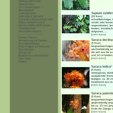
Vertrag widerrufen
Datenschutz
EU Umsatzsteuer
Bestellablauf
Sapium sebife
Zahlungsarten
Lieferung & Versand
(20 Korn)
Garantie & Beanstandungen
schnellwüchsiger,
Widerrufsbelehrung &
runder oder konis
Muster-Widerrufsformular
angeordneten, lan
Umweltschutz
breiten, rhombisch
Wir kaufen Samen
tiefgrünen, ...
------------------------
[
mehr lesen
]
Unsere Samen
Saraca declina
Vermehrung mit Samen
(5 Korn)
Aussaatanleitung
langsamwüchsiger,
FAQ-Fragen zur Anzucht
wechselständig an
Warnhinweis
die sich aus bis z
Klimazone
und 14 cm breiten, 
Botanisches Wörterbuch
[
mehr lesen
]
Link-Tipps
Danke
Saraca indica*
(5 Korn)
immergrüner, dicht
ausladender Kron
ledrigen, ca. 30 c
bestehend aus ca. 
[
mehr lesen
]
Saraca palemb
(5 Korn)
langsamwüchsiger,
gegenständig ang
bis ca. 15 cm Län
Ende der Zweige a
[
mehr lesen
]