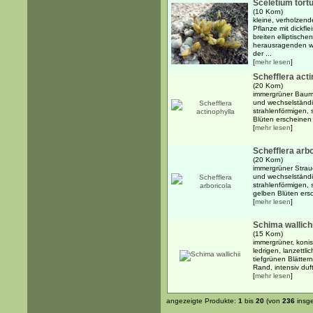
Sceletium tor
(10 Korn)
kleine, verholzend
Pflanze mit dickfl
breiten elliptische
herausragenden w
der ...
[
mehr lesen
]
Schefflera acti
(20 Korn)
immergrüner Baum 
und wechselständi
strahlenförmigen, 
Blüten erscheinen 
[
mehr lesen
]
Schefflera arbo
(20 Korn)
immergrüner Strau
und wechselständi
strahlenförmigen, 
gelben Blüten ersc
[
mehr lesen
]
Schima wallichi
(15 Korn)
immergrüner, koni
ledrigen, lanzettl
tiefgrünen Blätter
Rand, intensiv duf
[
mehr lesen
]
angezeigte Produkte:
1
bis
20
(von
236
insg