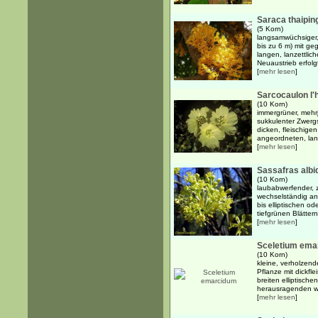
Saraca thaipin
(5 Korn)
langsamwüchsiger,
bis zu 6 m) mit g
langen, lanzettlic
Neuaustrieb erfolg
[
mehr lesen
]
Sarcocaulon l'h
(10 Korn)
immergrüner, mehrj
sukkulenter Zwerg
dicken, fleischige
angeordneten, lang
[
mehr lesen
]
Sassafras alb
(10 Korn)
laubabwerfender, 
wechselständig an
bis elliptischen o
tiefgrünen Blättern
[
mehr lesen
]
Sceletium ema
(10 Korn)
kleine, verholzend
Pflanze mit dickfl
breiten elliptische
herausragenden w
[
mehr lesen
]