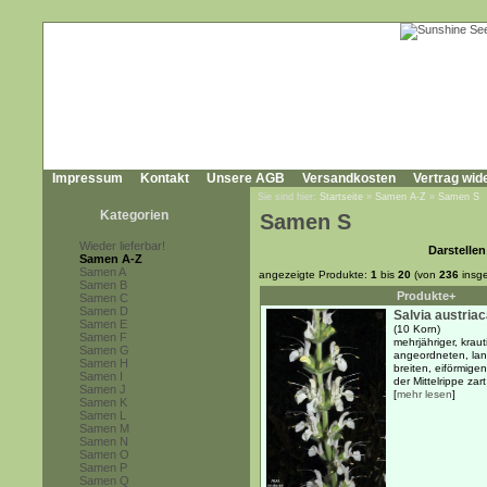
Impressum
Kontakt
Unsere AGB
Versandkosten
Vertrag wid
Sie sind hier:
Startseite
»
Samen A-Z
»
Samen S
Kategorien
Samen S
Wieder lieferbar!
Darstellen
Samen A-Z
Samen A
angezeigte Produkte:
1
bis
20
(von
236
insg
Samen B
Produkte+
Samen C
Samen D
Salvia austria
Samen E
(10 Korn)
Samen F
mehrjähriger, krau
Samen G
angeordneten, lan
Samen H
breiten, eiförmigen
Samen I
der Mittelrippe zar
Samen J
[
mehr lesen
]
Samen K
Samen L
Samen M
Samen N
Samen O
Samen P
Samen Q