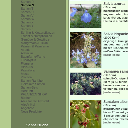
Samen R
Salvia azurea
Samen S
(10 Korn)
Samen T
mehrjähriger, krau
Samen U
angeordneten, bis
Samen V
lanzettlichen, gra
Samen W
Blüten in aufrech
Samen X
Samen Y
Samen Z
Schling & Kletterpflanzen
Salvia hispani
Frucht & Nutzpflanzen
(2000 Korn)
Gemüse & Gewürze
einjährige, krauti
Mangroven & Teich
angeordneten, eif
Palmen & Palmfarne
breiten Blättern m
Acacia
weißen Blüten ersc
Adenium
[
mehr lesen
]
Baumfarne/Farne
Eucalyptus
Plumeria
Hibiskus
Passiflora
Samanea sam
Musa
(10 Korn)
Proteen
schnellwüchsiger, 
Samen-Raritäten
20 m (in Kultur bis
Gekeimte Samen
breiter Krone und 
Samen-Sets
tiefgrünen, doppelt
Herkunft
[
mehr lesen
]
PFLANZEN SHOP
Bücher
Alles für die Anzucht
Santalum albu
Alle Artikel
(10 Korn)
Angebote
immergrüner Strauc
Neue Produkte
bis zu 20 m, mit g
8 cm langen und 5 
elliptischen, obers
[
mehr lesen
]
Schnellsuche