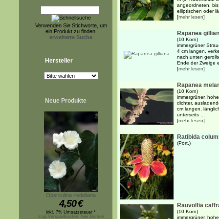
angeordneten, bis
elliptischen oder l
[
mehr lesen
]
Verwenden Sie Stichworte, um
ein Produkt zu finden.
Rapanea gillia
erweiterte Suche
(10 Korn)
immergrüner Strauc
4 cm langen, verkeh
nach unten gerollt
Hersteller
Ende der Zweige er
[
mehr lesen
]
Rapanea mela
(10 Korn)
immergrüner, hohe
Neue Produkte
dichter, ausladend
cm langen, länglich
unterseits ...
[
mehr lesen
]
Ratibida colum
(Port.)
Operculina riedeliana
4,50
€
Rauvolfia caffr
(10 Korn)
inkl. 7% Umsatzsteuer *
zzgl.Versandkosten, hier klicken
immergrüner, hoher