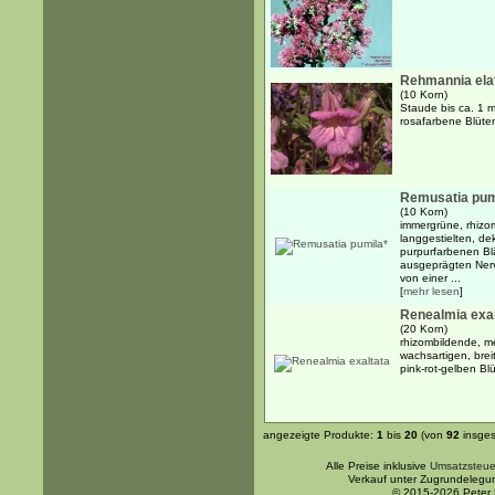
Rehmannia ela
(10 Korn)
Staude bis ca. 1 
rosafarbene Blüte
Remusatia pum
(10 Korn)
immergrüne, rhizo
langgestielten, dek
purpurfarbenen Blä
ausgeprägten Nerv
von einer ...
[
mehr lesen
]
Renealmia exal
(20 Korn)
rhizombildende, me
wachsartigen, brei
pink-rot-gelben Bl
angezeigte Produkte:
1
bis
20
(von
92
insges
Alle Preise inklusive
Umsatzsteue
Verkauf unter Zugrundelegu
© 2015-2026 Peter