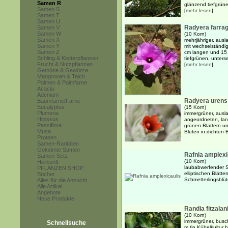
Samen R
glänzend tiefgrüne
Samen S
[
mehr lesen
]
Samen T
Samen U
Radyera farrag
Samen V
Samen W
(10 Korn)
Samen X
mehrjähriger, ausl
Samen Y
mit wechselständig
Samen Z
cm langen und 15 
Schling & Kletterpflanzen
tiefgrünen, untersei
Frucht & Nutzpflanzen
[
mehr lesen
]
Gemüse & Gewürze
Mangroven & Teich
Palmen & Palmfarne
Acacia
Adenium
Radyera urens
Baumfarne/Farne
Eucalyptus
(15 Korn)
Plumeria
immergrüner, ausl
Hibiskus
angeordneten, lang
Passiflora
grünen Blättern un
Musa
Blüten in dichten 
Proteen
Samen-Raritäten
Gekeimte Samen
Rafnia amplexi
Samen-Sets
(10 Korn)
Herkunft
laubabwerfender S
PFLANZEN SHOP
elliptischen Blätt
Bücher
Schmetterlingsblü
Alles für die Anzucht
Alle Artikel
Angebote
Neue Produkte
Randia fitzalani
(10 Korn)
immergrüner, busc
Schnellsuche
m (in Kübelkultur 