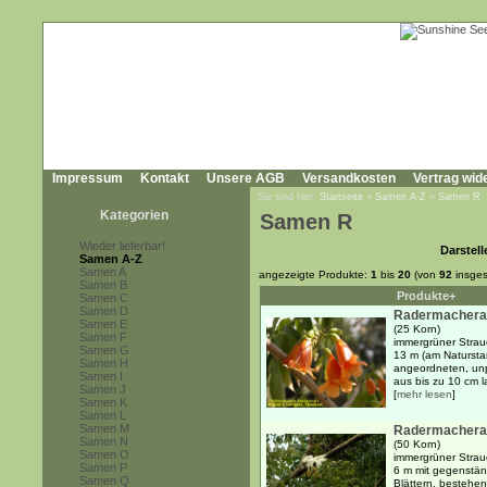
Impressum
Kontakt
Unsere AGB
Versandkosten
Vertrag wid
Sie sind hier:
Startseite
»
Samen A-Z
»
Samen R
Kategorien
Samen R
Wieder lieferbar!
Darstell
Samen A-Z
Samen A
angezeigte Produkte:
1
bis
20
(von
92
insges
Samen B
Produkte+
Samen C
Samen D
Radermachera 
Samen E
(25 Korn)
Samen F
immergrüner Strauc
Samen G
13 m (am Natursta
Samen H
angeordneten, unp
Samen I
aus bis zu 10 cm l
Samen J
[
mehr lesen
]
Samen K
Samen L
Samen M
Radermachera 
Samen N
(50 Korn)
Samen O
immergrüner Strauc
Samen P
6 m mit gegenstän
Samen Q
Blättern, bestehen