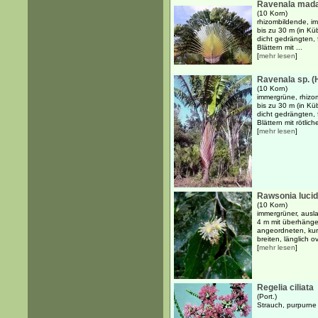
Ravenala mada
(10 Korn)
rhizombildende, i
bis zu 30 m (in Küb
dicht gedrängten,
Blättern mit ...
[
mehr lesen
]
Ravenala sp. 
(10 Korn)
immergrüne, rhizo
bis zu 30 m (in Küb
dicht gedrängten,
Blättern mit rötliche
[
mehr lesen
]
Rawsonia luci
(10 Korn)
immergrüner, ausl
4 m mit überhäng
angeordneten, kur
breiten, länglich ov
[
mehr lesen
]
Regelia ciliata
(Port.)
Strauch, purpurne