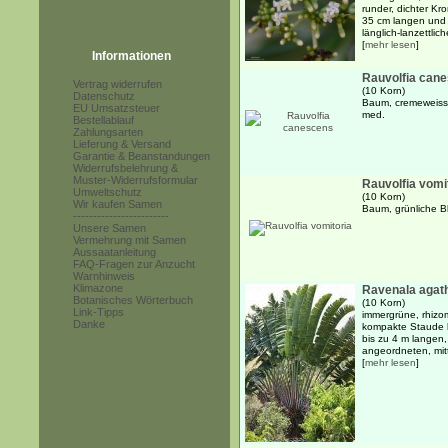
runder, dichter K
35 cm langen und 7
länglich-lanzettlic
[
mehr lesen
]
Informationen
Rauvolfia can
Vertrag widerrufen
(10 Korn)
Datenschutz
Baum, cremeweisse
EU Umsatzsteuer
med.
Bestellablauf
Zahlungsarten
Lieferung & Versand
Garantie & Beanstandungen
Widerrufsbelehrung &
Muster-Widerrufsformular
Rauvolfia vomi
Umweltschutz
(10 Korn)
Wir kaufen Samen
Baum, grünliche Bl
------------------------
Unsere Samen
Vermehrung mit Samen
Aussaatanleitung
FAQ-Fragen zur Anzucht
Warnhinweis
Klimazone
Ravenala agat
Botanisches Wörterbuch
(10 Korn)
Link-Tipps
immergrüne, rhizo
Danke
kompakte Staude bi
bis zu 4 m langen,
angeordneten, mitt
[
mehr lesen
]