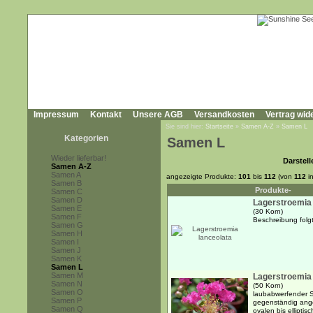
Impressum
Kontakt
Unsere AGB
Versandkosten
Vertrag wid
Sie sind hier:
Startseite
»
Samen A-Z
»
Samen L
Kategorien
Samen L
Wieder lieferbar!
Darstell
Samen A-Z
Samen A
angezeigte Produkte:
101
bis
112
(von
112
i
Samen B
Produkte-
Samen C
Samen D
Lagerstroemia 
Samen E
(30 Korn)
Samen F
Beschreibung folgt.
Samen G
Samen H
Samen I
Samen J
Samen K
Samen L
Samen M
Lagerstroemia 
Samen N
(50 Korn)
Samen O
laubabwerfender S
Samen P
gegenständig ange
Samen Q
ovalen bis ellipti