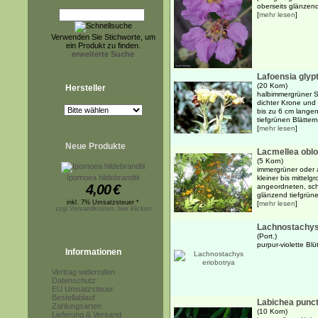
oberseits glänzend 
[
mehr lesen
]
Verwenden Sie Stichworte, um
ein Produkt zu finden.
erweiterte Suche
Lafoensia glyp
(20 Korn)
Hersteller
halbimmergrüner S
dichter Krone und
bis zu 6 cm langen
tiefgrünen Blätter
[
mehr lesen
]
Neue Produkte
Lacmellea obl
(5 Korn)
immergrüner oder 
Ipomoea hildebrandtii
kleiner bis mittel
4,00
€
angeordneten, schm
glänzend tiefgrünen
inkl. 7% Umsatzsteuer *
[
mehr lesen
]
zzgl.Versandkosten, hier klicken
Lachnostachys
(Port.)
purpur-violette Bl
Informationen
Vertrag widerrufen
Datenschutz
EU Umsatzsteuer
Bestellablauf
Labichea punc
Zahlungsarten
(10 Korn)
Lieferung & Versand