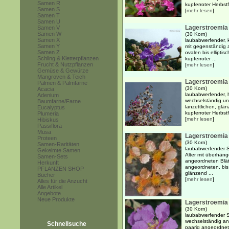
Samen R
kupferroter Herbstf
Samen S
[
mehr lesen
]
Samen T
Samen U
Lagerstroemia 
Samen V
Samen W
(30 Korn)
Samen X
laubabwerfender, k
Samen Y
mit gegenständig 
Samen Z
ovalen bis ellipti
Schling & Kletterpflanzen
kupferroter ...
Frucht & Nutzpflanzen
[
mehr lesen
]
Gemüse & Gewürze
Mangroven & Teich
Lagerstroemia 
Palmen & Palmfarne
(30 Korn)
Acacia
laubabwerfender, h
Adenium
wechselständig un
Baumfarne/Farne
lanzettlichen, glä
Eucalyptus
kupferroter Herbst
Plumeria
[
mehr lesen
]
Hibiskus
Passiflora
Musa
Lagerstroemia a
Proteen
(30 Korn)
Samen-Raritäten
laubabwerfender S
Gekeimte Samen
Alter mit überhän
Samen-Sets
angeordneten Blät
Herkunft
angeordneten, bis 
PFLANZEN SHOP
glänzend ...
Bücher
[
mehr lesen
]
Alles für die Anzucht
Alle Artikel
Angebote
Neue Produkte
Lagerstroemia
(30 Korn)
laubabwerfender S
wechselständig an
Schnellsuche
paarig angeordnete