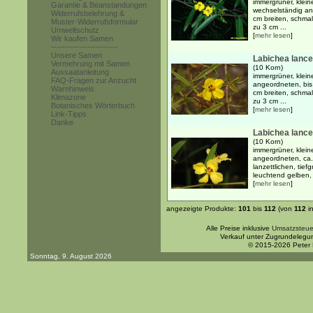
immergrüner, klein
Garantie & Beanstandungen
wechselständig an
Widerrufsbelehrung &
cm breiten, schmal-
Muster-Widerrufsformular
zu 3 cm ...
Umweltschutz
[
mehr lesen
]
Wir kaufen Samen
------------------------
Unsere Samen
Labichea lanceo
Vermehrung mit Samen
(10 Korn)
Aussaatanleitung
immergrüner, klein
FAQ-Fragen zur Anzucht
angeordneten, bis
Warnhinweis
cm breiten, schmal-
Klimazone
zu 3 cm ...
Botanisches Wörterbuch
[
mehr lesen
]
Link-Tipps
Danke
Labichea lance
(10 Korn)
immergrüner, klein
angeordneten, ca.
lanzettlichen, tief
leuchtend gelben, 
[
mehr lesen
]
angezeigte Produkte:
101
bis
112
(von
112
i
Alle Preise inklusive
Umsatzsteue
Verkauf unter Zugrundelegu
© 2015-2026 Peter
Sonntag, 9. August 2026