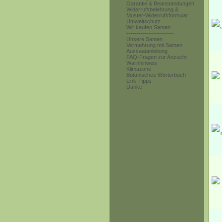
Garantie & Beanstandungen
Widerrufsbelehrung &
Muster-Widerrufsformular
Umweltschutz
Wir kaufen Samen
------------------------
Unsere Samen
Vermehrung mit Samen
Aussaatanleitung
FAQ-Fragen zur Anzucht
Warnhinweis
Klimazone
Botanisches Wörterbuch
Link-Tipps
Danke