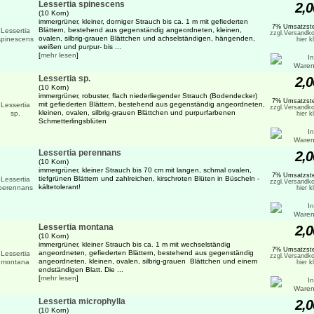
Lessertia spinescens
2,0
(10 Korn)
immergrüner, kleiner, dorniger Strauch bis ca. 1 m mit gefiederten
7% Umsatzste
Blättern, bestehend aus gegenständig angeordneten, kleinen,
zzgl.Versandko
ovalen, silbrig-grauen Blättchen und achselständigen, hängenden,
hier k
weißen und purpur- bis ...
[
mehr lesen
]
Lessertia sp.
2,0
(10 Korn)
immergrüner, robuster, flach niederliegender Strauch (Bodendecker)
7% Umsatzste
mit gefiederten Blättern, bestehend aus gegenständig angeordneten,
zzgl.Versandko
kleinen, ovalen, silbrig-grauen Blättchen und purpurfarbenen
hier k
Schmetterlingsblüten
Lessertia perennans
2,0
(10 Korn)
immergrüner, kleiner Strauch bis 70 cm mit langen, schmal ovalen,
7% Umsatzste
tiefgrünen Blättern und zahlreichen, kirschroten Blüten in Büscheln -
zzgl.Versandko
kältetolerant!
hier k
Lessertia montana
2,0
(10 Korn)
immergrüner, kleiner Strauch bis ca. 1 m mit wechselständig
7% Umsatzste
angeordneten, gefiederten Blättern, bestehend aus gegenständig
zzgl.Versandko
angeordneten, kleinen, ovalen, silbrig-grauen Blättchen und einem
hier k
endständigen Blatt. Die ...
[
mehr lesen
]
Lessertia microphylla
2,0
(10 Korn)