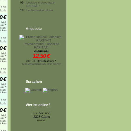
09.
Lysidice rhodostegia -
RARITÄT!
10.
Lechenaultia biloba
0
€
inkl.
uer *
sten,
Angebote
licken
Protea stokoei - absolute
0
€
RARITÄT!
25,00EUR
inkl.
12,50
€
uer *
sten,
inkl. 7% Umsatzsteuer *
licken
zzgl.Versandkosten, hier klicken
0
€
Sprachen
inkl.
uer *
sten,
licken
Wer ist online?
0
€
Zur Zeit sind
inkl.
2325 Gäste
uer *
online.
sten,
licken