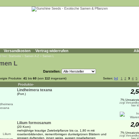
Versandkosten
Vertrag widerrufen
All
d hier:
Startseite
»
Samen A-Z
»
Samen L
men L
Darstellen:
eigte Produkte:
41
bis
60
(von
112
insgesamt)
Seiten:
[«]
1
2
3
4
5
Produkte-
Lindheimera texana
2,5
(Port.)
7% Umsatzste
zzgl.Versandko
hier k
Lilium formosanum
2,0
(20 Korn)
mehrjährige krautige Zwiebelpflanze bis ca. 1,80 m mit
7% Umsatzste
rosettenbildenden, riemenförmigen dunkelgrünen Blättern und
zzgl.Versandko
grossen duftenden, innen weiss, aussen rosafarbenen
hier k