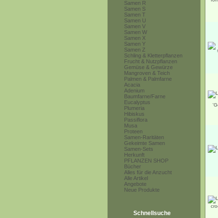
Samen R
Samen S
Samen T
Samen U
Samen V
Samen W
Samen X
Samen Y
Samen Z
Schling & Kletterpflanzen
Frucht & Nutzpflanzen
Gemüse & Gewürze
Mangroven & Teich
Palmen & Palmfarne
Acacia
Adenium
Baumfarne/Farne
Eucalyptus
Plumeria
Hibiskus
Passiflora
Musa
Proteen
Samen-Raritäten
Gekeimte Samen
Samen-Sets
Herkunft
PFLANZEN SHOP
Bücher
Alles für die Anzucht
Alle Artikel
Angebote
Neue Produkte
Schnellsuche