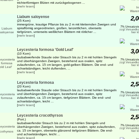
trichterförmigen Blüten mit zurückgebogenen ...
[
mehr lesen
]
Liabum saloyense
2,0
(25 Korn)
immergrüne, krautige Pflanze bis zu 2 m mit kletternden Zweigen und
7% Umsatzste
spiralförmig angeordneten, großen, lanzettlichen, oberseits
zzgl.Versandko
tiefgrünen, unterseits weißlichen Blättern mit rötlicher ...
hier k
[
mehr lesen
]
Leycesteria formosa 'Gold Leaf'
3,0
(10 Korn)
laubabwerfende Staude oder Strauch bis zu 2 m mit hohlen Stengeln
7% Umsatzste
und überhängenden Zweigen, bestehend aus ovalen, spitz
zzgl.Versandko
zulaufenden, ca. 15 cm langen, gold-gelben Blättern. Die end- und
hier k
achselständigen, leicht duftenden, ...
[
mehr lesen
]
Leycesteria formosa
2,5
(20 Korn)
laubabwerfende Staude oder Strauch bis zu 2 m mit hohlen Stengeln
7% Umsatzste
und überhängenden Zweigen, bestehend aus ovalen, spitz
zzgl.Versandko
zulaufenden, ca. 15 cm langen, tiefgrünen Blättern. Die end- und
hier k
achselständigen, leicht ...
[
mehr lesen
]
Leycesteria crocothyrsos
2,5
(Port.)
laubabwerfender Strauch bis zu 2 m mit hohlen Stengeln und
7% Umsatzste
überhängenden Zweigen, bestehend aus ovalen, spitz zulaufenden,
zzgl.Versandko
ca. 15 cm langen, oberseits glänzend tiefgrünen Blättern. Die end-
hier k
und achselständigen, leicht ...
[
mehr lesen
]