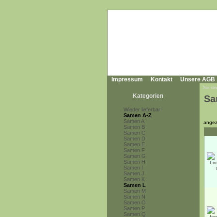
Impressum
Kontakt
Unsere AGB
Sie sin
Kategorien
Sa
Wieder lieferbar!
Samen A-Z
Samen A
angez
Samen B
Samen C
Samen D
Samen E
Samen F
Samen G
Samen H
Samen I
Samen J
Samen K
Samen L
Samen M
Samen N
Samen O
Samen P
Samen Q