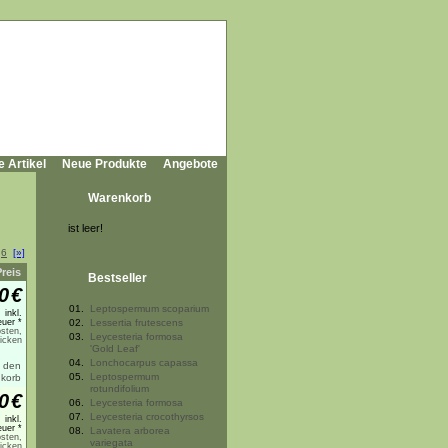
e Artikel
Neue Produkte
Angebote
Warenkorb
ist leer!
6
[»]
Preis
Bestseller
0
€
01.
Leptospermum scoparium
inkl.
uer *
02.
Lessertia frutescens
sten,
03.
Leycesteria formosa
licken
'Gold Leaf'
04.
Lonchocarpus capassa
05.
Leptospermum
rotundifolium
0
€
06.
Leycesteria formosa
07.
Leycesteria crocothyrsos
inkl.
uer *
08.
Lavatera arborea
sten,
variegata
licken