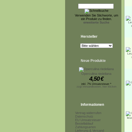
Verwenden Sie Stichworte, um
ein Produkt zu finden.
erweiterte Suche
Hersteller
Neue Produkte
Operculina riedeliana
4,50
€
inkl. 7% Umsatzsteuer *
zzgl.Versandkosten, hier klicken
Informationen
Vertrag widerrufen
Datenschutz
EU Umsatzsteuer
Bestellablauf
Zahlungsarten
Lieferung & Versand