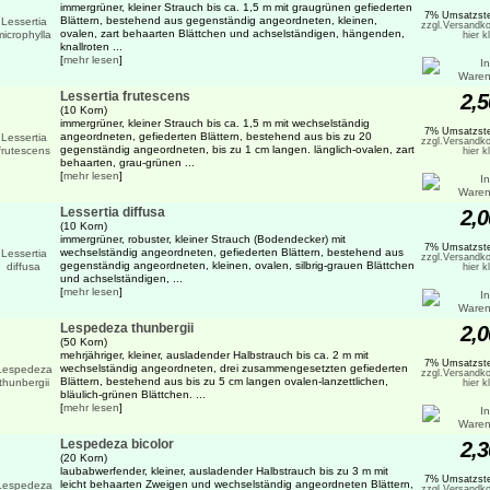
immergrüner, kleiner Strauch bis ca. 1,5 m mit graugrünen gefiederten
7% Umsatzste
Blättern, bestehend aus gegenständig angeordneten, kleinen,
zzgl.Versandko
ovalen, zart behaarten Blättchen und achselständigen, hängenden,
hier k
knallroten ...
[
mehr lesen
]
Lessertia frutescens
2,5
(10 Korn)
immergrüner, kleiner Strauch bis ca. 1,5 m mit wechselständig
7% Umsatzste
angeordneten, gefiederten Blättern, bestehend aus bis zu 20
zzgl.Versandko
gegenständig angeordneten, bis zu 1 cm langen. länglich-ovalen, zart
hier k
behaarten, grau-grünen ...
[
mehr lesen
]
Lessertia diffusa
2,0
(10 Korn)
immergrüner, robuster, kleiner Strauch (Bodendecker) mit
7% Umsatzste
wechselständig angeordneten, gefiederten Blättern, bestehend aus
zzgl.Versandko
gegenständig angeordneten, kleinen, ovalen, silbrig-grauen Blättchen
hier k
und achselständigen, ...
[
mehr lesen
]
Lespedeza thunbergii
2,0
(50 Korn)
mehrjähriger, kleiner, ausladender Halbstrauch bis ca. 2 m mit
7% Umsatzste
wechselständig angeordneten, drei zusammengesetzten gefiederten
zzgl.Versandko
Blättern, bestehend aus bis zu 5 cm langen ovalen-lanzettlichen,
hier k
bläulich-grünen Blättchen. ...
[
mehr lesen
]
Lespedeza bicolor
2,3
(20 Korn)
laubabwerfender, kleiner, ausladender Halbstrauch bis zu 3 m mit
7% Umsatzste
leicht behaarten Zweigen und wechselständig angeordneten Blättern,
zzgl.Versandko