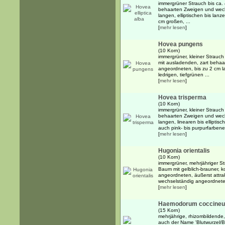
immergrüner Strauch bis ca. 
behaarten Zweigen und wech
langen, elliptischen bis lanze
cm großen, ...
[
mehr lesen
]
Hovea pungens
(10 Korn)
immergrüner, kleiner Strauch 
mit ausladenden, zart beha
angeordneten, bis zu 2 cm lan
ledrigen, tiefgrünen ...
[
mehr lesen
]
Hovea trisperma
(10 Korn)
immergrüner, kleiner Strauch
behaarten Zweigen und wech
langen, linearen bis elliptis
auch pink- bis purpurfarbenen
[
mehr lesen
]
Hugonia orientalis
(10 Korn)
immergrüner, mehrjähriger St
Baum mit gelblich-brauner, 
angeordneten, äußerst attra
wechselständig angeordneten
[
mehr lesen
]
Haemodorum coccine
(15 Korn)
mehrjährige, rhizombildende,
auch der Name 'Blutwurzel/B