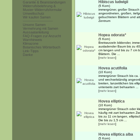
Hibiscus ludwigii
Garantie & Beanstandungen
Widerrufsbelehrung &
(5 Korn)
Muster-Widerrufsformular
immergrüner, großer Strauch
Umweltschutz
angeordneten, großen, tief
Wir kaufen Samen
gebuchteten Blättern und att
------------------------
Zentrum
Unsere Samen
Vermehrung mit Samen
Aussaatanleitung
Hopea odorata*
FAQ-Fragen zur Anzucht
(5 Korn)
Warnhinweis
Brettwurzeln bildender, immer
Klimazone
ausladender Baum bis zu 40
Botanisches Wörterbuch
cm langen und bis zu 7 cm br
Link-Tipps
Blättern. Die ...
Danke
[
mehr lesen
]
Hovea acutifolia
(10 Korn)
immergrüner Strauch bis ca.
und wechselständig angeord
breiten, lanzettlichen bis ell
unterseits zart behaarten ...
[
mehr lesen
]
Hovea elliptica
(10 Korn)
immergrüner Strauch oder kl
häufig mit zart behaarten Z
bis zu 11 cm langen, elliptisc
Die bis zu 1,5 cm ...
[
mehr lesen
]
Hovea elliptica alba
(5 Korn)