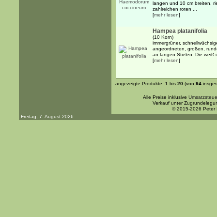
langen und 10 cm breiten, r
zahlreichen roten ...
[
mehr lesen
]
Hampea platanifolia
(10 Korn)
immergrüner, schnellwüchsig
angeordneten, großen, runden
an langen Stielen. Die weiß-
[
mehr lesen
]
angezeigte Produkte:
1
bis
20
(von
94
insges
Alle Preise inklusive
Umsatzsteue
Verkauf unter Zugrundelegu
© 2015-2026 Peter
Freitag, 7. August 2026