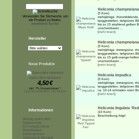
Heliconia champneiana
(5 Korn)
Verwenden Sie Stichworte, um
mehrjährige, rhizombildende
ein Produkt zu finden.
langgestielten, tiefgrünen B
erweiterte Suche
bis zu 15 strahlend gelben 
unscheinbaren ...
[
mehr lesen
]
Hersteller
Heliconia champneiana 
(5 Korn)
mehrjährige, immergrüne, rhi
langgestielten, tiefgrünen B
bis zu 15 gelb-orange-hellro
unscheinbaren ...
Neue Produkte
[
mehr lesen
]
Heliconia impudica
Operculina riedeliana
(5 Korn)
4,50
€
mehrjährige, immergrüne, rh
langgestielten, tiefgrünen B
inkl. 7% Umsatzsteuer *
ca. 10-14 schmalen roten Bra
zzgl.Versandkosten, hier klicken
[
mehr lesen
]
Heliconia lingulata 'Re
Informationen
(10 Korn)
Beschreibung folgt!
Vertrag widerrufen
Datenschutz
EU Umsatzsteuer
Bestellablauf
Zahlungsarten
Lieferung & Versand