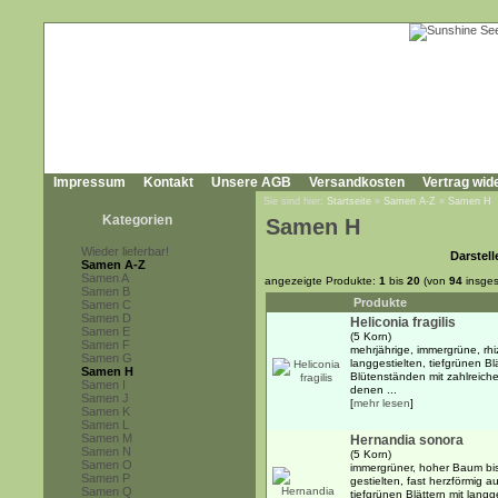
Impressum
Kontakt
Unsere AGB
Versandkosten
Vertrag wid
Sie sind hier:
Startseite
»
Samen A-Z
»
Samen H
Kategorien
Samen H
Wieder lieferbar!
Darstell
Samen A-Z
Samen A
angezeigte Produkte:
1
bis
20
(von
94
insges
Samen B
Produkte
Samen C
Samen D
Heliconia fragilis
Samen E
(5 Korn)
Samen F
mehrjährige, immergrüne, rh
Samen G
langgestielten, tiefgrünen B
Samen H
Blütenständen mit zahlreich
Samen I
denen ...
Samen J
[
mehr lesen
]
Samen K
Samen L
Samen M
Hernandia sonora
Samen N
(5 Korn)
Samen O
immergrüner, hoher Baum bi
Samen P
gestielten, fast herzförmig 
Samen Q
tiefgrünen Blättern mit langg