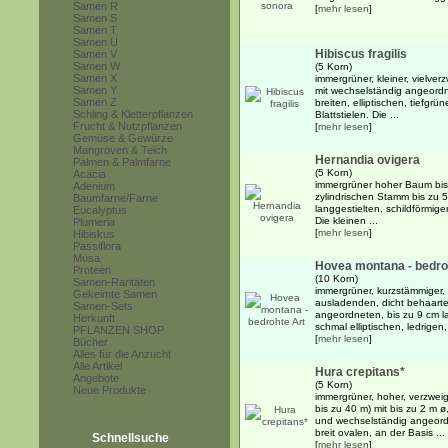
Samen R
[
mehr lesen
]
Samen S
Samen T
Samen U
Hibiscus fragilis
Samen V
Samen W
(5 Korn)
Samen X
immergrüner, kleiner, vielver
Samen Y
mit wechselständig angeordn
Samen Z
breiten, elliptischen, tiefgrü
Schling & Kletterpflanzen
Blattstielen. Die ...
Frucht & Nutzpflanzen
[
mehr lesen
]
Gemüse & Gewürze
Mangroven & Teich
Hernandia ovigera
Palmen & Palmfarne
(5 Korn)
Acacia
immergrüner hoher Baum bis
Adenium
zylindrischen Stamm bis zu 5
Baumfarne/Farne
langgestielten, schildförmige
Eucalyptus
Die kleinen ...
Plumeria
[
mehr lesen
]
Hibiskus
Passiflora
Musa
Hovea montana - bedro
Proteen
(10 Korn)
Samen-Raritäten
immergrüner, kurzstämmiger, 
Gekeimte Samen
ausladenden, dicht behaart
Samen-Sets
angeordneten, bis zu 9 cm la
Herkunft
schmal elliptischen, ledrigen, 
PFLANZEN SHOP
[
mehr lesen
]
Bücher
Alles für die Anzucht
Alle Artikel
Hura crepitans*
Angebote
(5 Korn)
Neue Produkte
immergrüner, hoher, verzwei
bis zu 40 m) mit bis zu 2 m
und wechselständig angeord
breit ovalen, an der Basis ...
Schnellsuche
[
mehr lesen
]