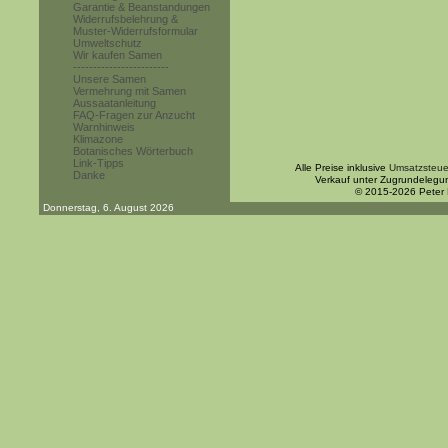
Garantie & Beanstandungen
Widerrufsbelehrung &
Muster-Widerrufsformular
Umweltschutz
Wir kaufen Samen
------------------------
Unsere Samen
Vermehrung mit Samen
Aussaatanleitung
FAQ-Fragen zur Anzucht
Warnhinweis
Klimazone
Botanisches Wörterbuch
Link-Tipps
Alle Preise inklusive
Umsatzsteue
Danke
Verkauf unter Zugrundelegu
© 2015-2026 Peter
Donnerstag, 6. August 2026