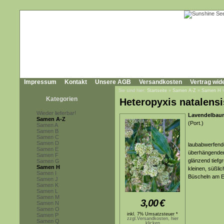
Impressum
Kontakt
Unsere AGB
Versandkosten
Vertrag wid
Sie sind hier:
Startseite
»
Samen A-Z
»
Samen H
Kategorien
Heteropyxis natalensi
Wieder lieferbar!
Lavendelbaum
Samen A-Z
(Port.)
Samen A
Samen B
Samen C
Samen D
laubabwerfende
Samen E
überhängenden 
Samen F
glänzend tiefgr
Samen G
Samen H
kleinen, süßli
Samen I
Büscheln am E
Samen J
Samen K
Samen L
Samen M
3,00
€
Samen N
Samen O
inkl. 7% Umsatzsteuer *
Samen P
zzgl.Versandkosten, hier
Samen Q
klicken