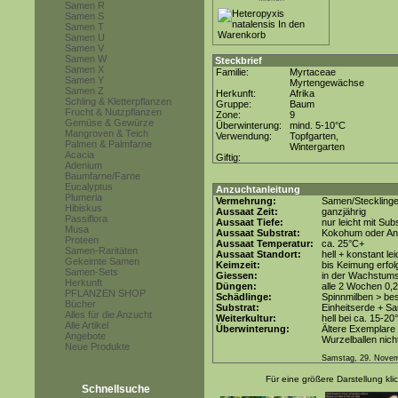
Samen R
Samen S
Samen T
Samen U
Samen V
Samen W
Steckbrief
Samen X
Familie:
Myrtaceae
Samen Y
Myrtengewächse
Samen Z
Herkunft:
Afrika
Schling & Kletterpflanzen
Gruppe:
Baum
Frucht & Nutzpflanzen
Zone:
9
Gemüse & Gewürze
Überwinterung:
mind. 5-10°C
Mangroven & Teich
Verwendung:
Topfgarten,
Palmen & Palmfarne
Wintergarten
Acacia
Giftig:
Adenium
Baumfarne/Farne
Eucalyptus
Anzuchtanleitung
Plumeria
Vermehrung:
Samen/Steckling
Hibiskus
Aussaat Zeit:
ganzjährig
Passiflora
Aussaat Tiefe:
nur leicht mit Su
Musa
Aussaat Substrat:
Kokohum oder Anz
Proteen
Aussaat Temperatur:
ca. 25°C+
Samen-Raritäten
Aussaat Standort:
hell + konstant le
Gekeimte Samen
Keimzeit:
bis Keimung erfol
Samen-Sets
Giessen:
in der Wachstum
Herkunft
Düngen:
alle 2 Wochen 0,
PFLANZEN SHOP
Schädlinge:
Spinnmilben > be
Bücher
Substrat:
Einheitserde + Sa
Alles für die Anzucht
Weiterkultur:
hell bei ca. 15-20
Alle Artikel
Überwinterung:
Ältere Exemplare 
Angebote
Wurzelballen nicht
Neue Produkte
Samstag, 29. Nove
Für eine größere Darstellung kli
Schnellsuche