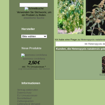
Verwenden Sie Stichworte, um
ein Produkt zu finden.
erweiterte Suche
Hersteller
Ich habe eine Frage zu
Heteropyxis natalens
««
Heteropyxis d
Neue Produkte
Kunden, die
Heteropyxis natalensis
gek
Ipomoea cordofana
2,50
€
inkl. 7% Umsatzsteuer *
zzgl.Versandkosten, hier klicken
Euca
Informationen
Vertrag widerrufen
Datenschutz
EU Umsatzsteuer
Bestellablauf
Zahlungsarten
Lieferung & Versand