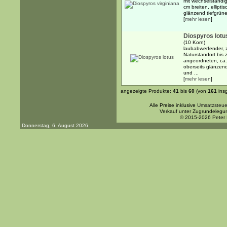
mit wechselständi
cm breiten, ellipti
glänzend tiefgrünen
[
mehr lesen
]
Diospyros lotu
(10 Korn)
laubabwerfender, 
Naturstandort bis 
angeordneten, ca. 
oberseits glänzend
und ...
[
mehr lesen
]
angezeigte Produkte:
41
bis
60
(von
161
ins
Alle Preise inklusive
Umsatzsteue
Verkauf unter Zugrundelegu
© 2015-2026 Peter
Donnerstag, 6. August 2026