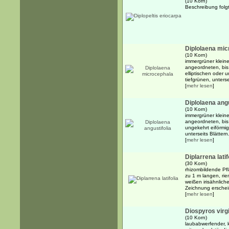
(10 Korn)
Beschreibung folgt.
Diplolaena mic
(10 Korn)
immergrüner kleine
angeordneten, bis
elliptischen oder 
tiefgrünen, unterse
[
mehr lesen
]
Diplolaena angu
(10 Korn)
immergrüner kleine
angeordneten, bis 
ungekehrt eiförmig
unterseits Blättern
[
mehr lesen
]
Diplarrena latif
(30 Korn)
rhizombildende Pfl
zu 1 m langen, rie
weißen irisähnlich
Zeichnung erschein
[
mehr lesen
]
Diospyros virg
(10 Korn)
laubabwerfender, k