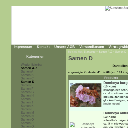
Impressum
Kontakt
Unsere AGB
Versandkosten
Vertrag wid
Sie sind hier:
Startseite
»
Samen A-Z
»
Samen D
Kategorien
Samen D
Wieder lieferbar!
Darstellen
Samen A-Z
Samen A
angezeigte Produkte:
41
bis
60
(von
161
ins
Samen B
Produkte-
Samen C
Samen D
Dombeya burg
Samen E
(10 Korn)
Samen F
immergrüner, schn
Samen G
ca. 4 m mit wechse
Samen H
großen, zart behaa
Samen I
glockenförmigen, w
Samen J
[
mehr lesen
]
Samen K
Samen L
Samen M
Dombeya autu
Samen N
(10 Korn)
Samen O
schnellwüchsiger,
Samen P
ca. 5 m mit wechse
Samen Q
großen, weichen, o