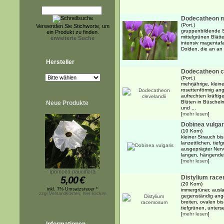
Dodecatheon 
(Port.)
Verwenden Sie Stichworte, um
gruppenbildende S
ein Produkt zu finden.
mittelgrünen Blätt
erweiterte Suche
intensiv magentaf
Dolden, die an an 
Hersteller
Dodecatheon cl
(Port.)
mehrjährige, klein
rosettenförmig ang
aufrechten kräftig
Blüten in Büscheln
Neue Produkte
und ...
[
mehr lesen
]
Dobinea vulgar
(10 Korn)
kleiner Strauch bi
lanzettlichen, tie
ausgeprägter Nerva
langen, hängenden
[
mehr lesen
]
Ipomoea pauciflora
Distylium ra
5,00
€
(20 Korn)
inkl. 7% Umsatzsteuer *
immergrüner, ausl
zzgl.Versandkosten, hier klicken
gegenständig ange
breiten, ovalen bis
tiefgrünen, untersei
[
mehr lesen
]