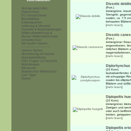
Informationen
Dissotis debili
(Port.)
Vertrag widerrufen
immergrüne, krauti
Datenschutz
Stengeln, gegenst
EU Umsatzsteuer
ovalen, ca. 7,5 cm
Bestellablauf
behaarten Blättern
Zahlungsarten
[
mehr lesen
]
Lieferung & Versand
Garantie & Beanstandungen
Widerrufsbelehrung &
Dissotis cane
Muster-Widerrufsformular
(Port.)
Umweltschutz
immergrüner Strau
Wir kaufen Samen
angeordneten, längl
------------------------
rötlichen Blättern
Unsere Samen
magentafarbenen, 
Vermehrung mit Samen
[
mehr lesen
]
Aussaatanleitung
FAQ-Fragen zur Anzucht
Warnhinweis
Diplorhynchus
Klimazone
(10 Korn)
Botanisches Wörterbuch
laubabwerfender, 
Link-Tipps
mit schuppiger Ri
Danke
ovalen bis ellipti
Blättern und süßlic
[
mehr lesen
]
Diplopeltis hueg
(10 Korn)
immergrüner, klein
Zweigen und wechs
oder auch keilförm
breiten, gelappten,
[
mehr lesen
]
Diplopeltis eri