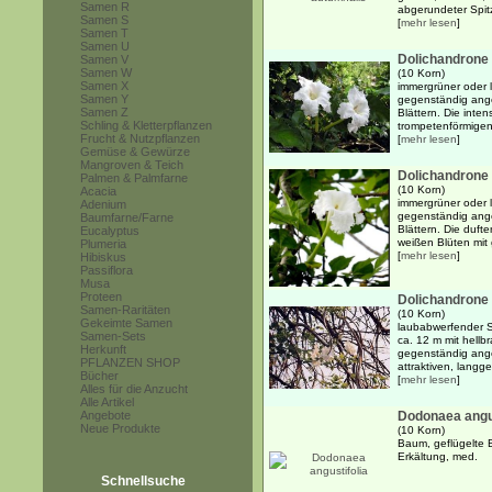
Samen R
abgerundeter Spitz
Samen S
[
mehr lesen
]
Samen T
Samen U
Dolichandrone
Samen V
Samen W
(10 Korn)
Samen X
immergrüner oder 
Samen Y
gegenständig ange
Samen Z
Blättern. Die inten
Schling & Kletterpflanzen
trompetenförmigen
Frucht & Nutzpflanzen
[
mehr lesen
]
Gemüse & Gewürze
Mangroven & Teich
Dolichandrone 
Palmen & Palmfarne
(10 Korn)
Acacia
immergrüner oder 
Adenium
gegenständig ange
Baumfarne/Farne
Blättern. Die duft
Eucalyptus
weißen Blüten mit 
Plumeria
[
mehr lesen
]
Hibiskus
Passiflora
Musa
Proteen
Dolichandrone 
Samen-Raritäten
(10 Korn)
Gekeimte Samen
laubabwerfender S
Samen-Sets
ca. 12 m mit hellb
Herkunft
gegenständig ange
PFLANZEN SHOP
attraktiven, langg
Bücher
[
mehr lesen
]
Alles für die Anzucht
Alle Artikel
Angebote
Dodonaea angus
Neue Produkte
(10 Korn)
Baum, geflügelte B
Erkältung, med.
Schnellsuche