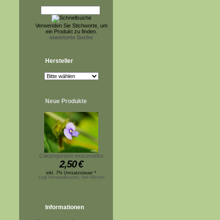
Verwenden Sie Stichworte, um
ein Produkt zu finden.
erweiterte Suche
Hersteller
Neue Produkte
Calopogonium mucunoides
2,50
€
inkl. 7% Umsatzsteuer *
zzgl.Versandkosten, hier klicken
Informationen