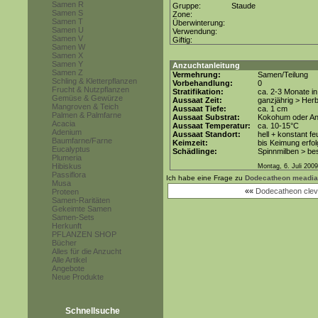
Samen R
Gruppe:
Staude
Samen S
Zone:
Samen T
Überwinterung:
Samen U
Verwendung:
Samen V
Giftig:
Samen W
Samen X
Samen Y
Anzuchtanleitung
Samen Z
Vermehrung:
Samen/Teilung
Schling & Kletterpflanzen
Vorbehandlung:
0
Frucht & Nutzpflanzen
Stratifikation:
ca. 2-3 Monate i
Gemüse & Gewürze
Aussaat Zeit:
ganzjährig > Her
Mangroven & Teich
Aussaat Tiefe:
ca. 1 cm
Palmen & Palmfarne
Aussaat Substrat:
Kokohum oder Anz
Acacia
Aussaat Temperatur:
ca. 10-15°C
Adenium
Aussaat Standort:
hell + konstant fe
Baumfarne/Farne
Keimzeit:
bis Keimung erfol
Eucalyptus
Schädlinge:
Spinnmilben > be
Plumeria
Hibiskus
Montag, 6. Juli 2009
Passiflora
Ich habe eine Frage zu
Dodecatheon meadia
Musa
««
Dodecatheon cleve
Proteen
Samen-Raritäten
Gekeimte Samen
Samen-Sets
Herkunft
PFLANZEN SHOP
Bücher
Alles für die Anzucht
Alle Artikel
Angebote
Neue Produkte
Schnellsuche