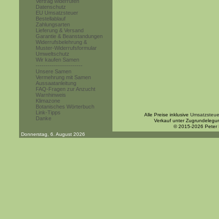
Vertrag widerrufen
Datenschutz
EU Umsatzsteuer
Bestellablauf
Zahlungsarten
Lieferung & Versand
Garantie & Beanstandungen
Widerrufsbelehrung &
Muster-Widerrufsformular
Umweltschutz
Wir kaufen Samen
------------------------
Unsere Samen
Vermehrung mit Samen
Aussaatanleitung
FAQ-Fragen zur Anzucht
Warnhinweis
Klimazone
Botanisches Wörterbuch
Link-Tipps
Alle Preise inklusive
Umsatzsteue
Danke
Verkauf unter Zugrundelegu
© 2015-2026 Peter
Donnerstag, 6. August 2026