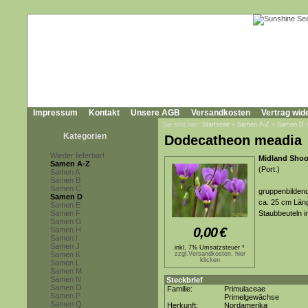
Impressum
Kontakt
Unsere AGB
Versandkosten
Vertrag wid
Sie sind hier:
Startseite
»
Samen A-Z
»
Samen D
Kategorien
Dodecatheon meadia
Wieder lieferbar!
Midland Shoo
Samen A-Z
(Port.)
Samen A
Samen B
Samen C
gruppenbildend
Samen D
ca. 25 cm Läng
Samen E
Samen F
Staubbeuteln i
Samen G
0,00
€
Samen H
Samen I
Samen J
inkl. 7% Umsatzsteuer *
Samen K
zzgl.Versandkosten, hier
klicken
Samen L
Samen M
Samen N
Steckbrief
Samen O
Familie:
Primulaceae
Samen P
Primelgewächse
Samen Q
Herkunft:
Nordamerika