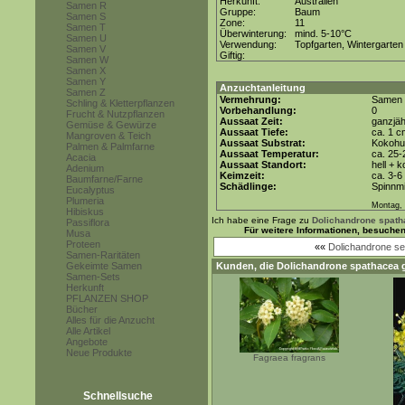
Herkunft:
Australien
Samen R
Gruppe:
Baum
Samen S
Zone:
11
Samen T
Überwinterung:
mind. 5-10°C
Samen U
Verwendung:
Topfgarten, Wintergarten
Samen V
Giftig:
Samen W
Samen X
Samen Y
Anzuchtanleitung
Samen Z
Vermehrung:
Samen
Schling & Kletterpflanzen
Vorbehandlung:
0
Frucht & Nutzpflanzen
Aussaat Zeit:
ganzjäh
Gemüse & Gewürze
Aussaat Tiefe:
ca. 1 c
Mangroven & Teich
Aussaat Substrat:
Kokohum
Palmen & Palmfarne
Aussaat Temperatur:
ca. 25-
Acacia
Aussaat Standort:
hell + 
Adenium
Keimzeit:
ca. 3-
Baumfarne/Farne
Schädlinge:
Spinnmi
Eucalyptus
Plumeria
Montag, 
Hibiskus
Ich habe eine Frage zu
Dolichandrone spat
Passiflora
Für weitere Informationen, besuche
Musa
Proteen
««
Dolichandrone se
Samen-Raritäten
Gekeimte Samen
Kunden, die
Dolichandrone spathacea
g
Samen-Sets
Herkunft
PFLANZEN SHOP
Bücher
Alles für die Anzucht
Alle Artikel
Angebote
Neue Produkte
Fagraea fragrans
Schnellsuche