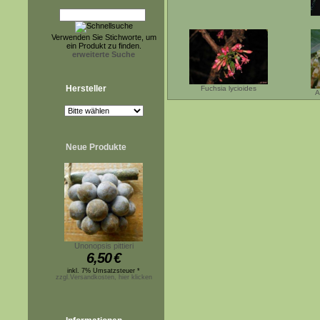
Verwenden Sie Stichworte, um
ein Produkt zu finden.
erweiterte Suche
Hersteller
Fuchsia lycioides
A
Neue Produkte
Unonopsis pittieri
6,50
€
inkl. 7% Umsatzsteuer *
zzgl.Versandkosten, hier klicken