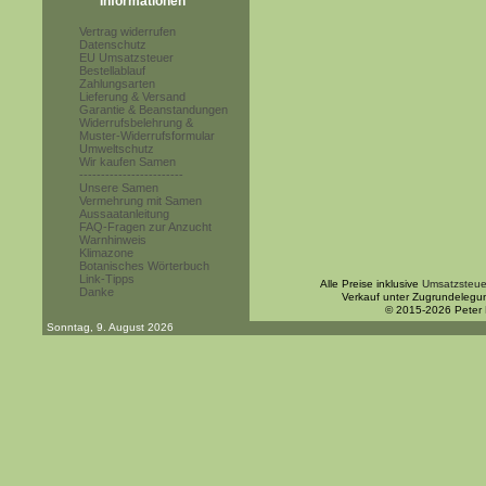
Informationen
Vertrag widerrufen
Datenschutz
EU Umsatzsteuer
Bestellablauf
Zahlungsarten
Lieferung & Versand
Garantie & Beanstandungen
Widerrufsbelehrung &
Muster-Widerrufsformular
Umweltschutz
Wir kaufen Samen
------------------------
Unsere Samen
Vermehrung mit Samen
Aussaatanleitung
FAQ-Fragen zur Anzucht
Warnhinweis
Klimazone
Botanisches Wörterbuch
Link-Tipps
Alle Preise inklusive
Umsatzsteue
Danke
Verkauf unter Zugrundelegu
© 2015-2026 Peter
Sonntag, 9. August 2026