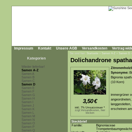
Impressum
Kontakt
Unsere AGB
Versandkosten
Vertrag wid
Sie sind hier:
Startseite
»
Samen A-Z
»
Samen D
Kategorien
Dolichandrone spath
Wieder lieferbar!
Zitronenholz
Samen A-Z
Synonyme:
Bi
Samen A
Samen B
Bignonia spath
Samen C
(10 Korn)
Samen D
Samen E
Samen F
immergrüner od
Samen G
Samen H
angeordneten, l
3,50
€
Samen I
langgestielten
Samen J
inkl. 7% Umsatzsteuer *
erscheinen a
Samen K
zzgl.Versandkosten, hier
Samen L
klicken
Samen M
Samen N
Steckbrief
Samen O
Familie:
Bignoniaceae
Samen P
Trompetenbaumgewäch
Samen Q