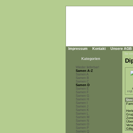
Impressum
Kontakt
Unsere AGB
Sie sin
Kategorien
Di
Wieder lieferbar!
Samen A-Z
Samen A
Samen B
Samen C
Samen D
Samen E
zzgl
Samen F
Samen G
Samen H
Stec
Samen I
Fami
Samen J
Samen K
Herk
Samen L
Gru
Samen M
Zon
Samen N
Über
Samen O
Ver
Samen P
Gifti
Samen Q