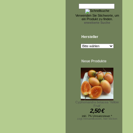
Verwenden Sie Stichworte, um
ein Produkt zu finden.
erweiterte Suche
Hersteller
Neue Produkte
Cyphomandra betacea 'Yellow
Fruit'
2,50
€
inkl. 7% Umsatzsteuer *
zzgl.Versandkosten, hier klicken