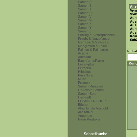
Samen R
Samen S
Anz
Samen T
Ver
Samen U
Vor
Samen V
Auss
Samen W
Auss
Samen X
Auss
Samen Y
Aus
Samen Z
Auss
Schling & Kletterpflanzen
Keim
Frucht & Nutzpflanzen
Schä
Gemüse & Gewürze
Mangroven & Teich
Palmen & Palmfarne
Ich ha
Acacia
Adenium
Baumfarne/Farne
Kund
Eucalyptus
Plumeria
Hibiskus
Passiflora
Musa
Proteen
Samen-Raritäten
Gekeimte Samen
Samen-Sets
Herkunft
PFLANZEN SHOP
Bücher
Alles für die Anzucht
Alle Artikel
Angebote
Neue Produkte
Schnellsuche