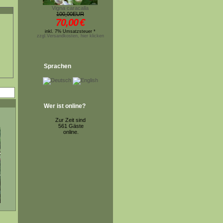
Vigna caracalla
100,00EUR
70,00
€
inkl. 7% Umsatzsteuer *
zzgl.Versandkosten, hier klicken
Sprachen
Wer ist online?
Zur Zeit sind
561 Gäste
online.