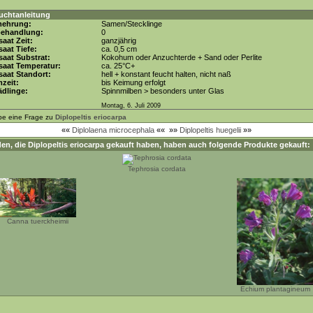
uchtanleitung
mehrung:
Samen/Stecklinge
behandlung:
0
aat Zeit:
ganzjährig
aat Tiefe:
ca. 0,5 cm
aat Substrat:
Kokohum oder Anzuchterde + Sand oder Perlite
saat Temperatur:
ca. 25°C+
aat Standort:
hell + konstant feucht halten, nicht naß
zeit:
bis Keimung erfolgt
dlinge:
Spinnmilben > besonders unter Glas
Montag, 6. Juli 2009
be eine Frage zu
Diplopeltis eriocarpa
««
Diplolaena microcephala
««
»»
Diplopeltis huegelii
»»
en, die
Diplopeltis eriocarpa
gekauft haben, haben auch folgende Produkte gekauft:
Tephrosia cordata
Canna tuerckheimii
Echium plantagineum