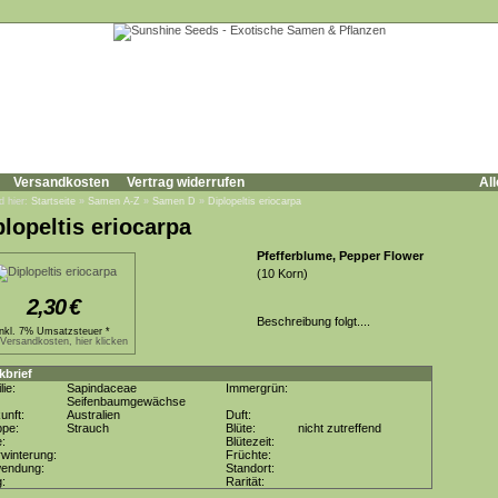
Versandkosten
Vertrag widerrufen
All
d hier:
Startseite
»
Samen A-Z
»
Samen D
»
Diplopeltis eriocarpa
plopeltis eriocarpa
Pfefferblume, Pepper Flower
(10 Korn)
2,30
€
Beschreibung folgt....
inkl. 7% Umsatzsteuer *
.Versandkosten, hier klicken
kbrief
lie:
Sapindaceae
Immergrün:
Seifenbaumgewächse
unft:
Australien
Duft:
ppe:
Strauch
Blüte:
nicht zutreffend
e:
Blütezeit:
winterung:
Früchte:
wendung:
Standort:
g:
Rarität: