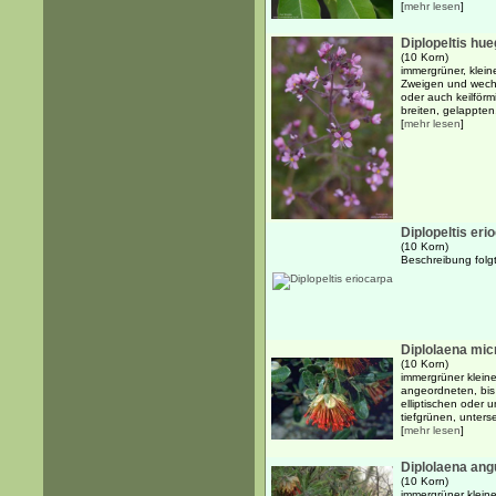
[
mehr lesen
]
Diplopeltis hueg
(10 Korn)
immergrüner, klein
Zweigen und wechs
oder auch keilförm
breiten, gelappten,
[
mehr lesen
]
Diplopeltis eri
(10 Korn)
Beschreibung folgt.
Diplolaena mic
(10 Korn)
immergrüner kleine
angeordneten, bis
elliptischen oder 
tiefgrünen, unterse
[
mehr lesen
]
Diplolaena angu
(10 Korn)
immergrüner kleine