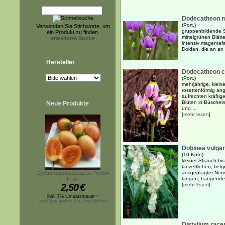
Dodecatheon 
(Port.)
Verwenden Sie Stichworte, um
gruppenbildende S
ein Produkt zu finden.
mittelgrünen Blätt
erweiterte Suche
intensiv magentaf
Dolden, die an an 
Hersteller
Dodecatheon cl
(Port.)
mehrjährige, klein
rosettenförmig ang
aufrechten kräftig
Blüten in Büscheln
Neue Produkte
und ...
[
mehr lesen
]
Dobinea vulgar
(10 Korn)
kleiner Strauch bi
lanzettlichen, tie
Cyphomandra betacea 'Yellow
ausgeprägter Nerva
Fruit'
langen, hängenden
2,50
€
[
mehr lesen
]
inkl. 7% Umsatzsteuer *
zzgl.Versandkosten, hier klicken
Distylium ra