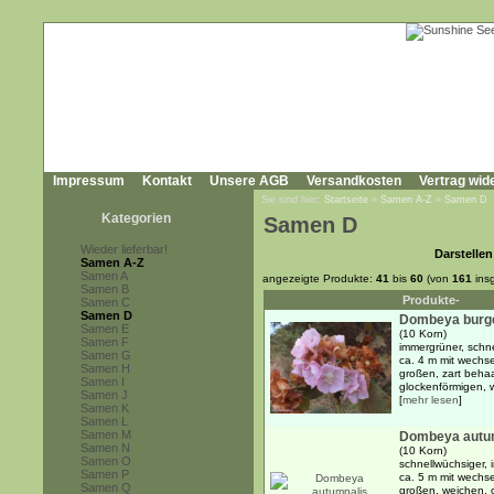
Impressum
Kontakt
Unsere AGB
Versandkosten
Vertrag wid
Sie sind hier:
Startseite
»
Samen A-Z
»
Samen D
Kategorien
Samen D
Wieder lieferbar!
Darstellen
Samen A-Z
Samen A
angezeigte Produkte:
41
bis
60
(von
161
ins
Samen B
Produkte-
Samen C
Samen D
Dombeya burg
Samen E
(10 Korn)
Samen F
immergrüner, schn
Samen G
ca. 4 m mit wechse
Samen H
großen, zart behaa
Samen I
glockenförmigen, w
Samen J
[
mehr lesen
]
Samen K
Samen L
Samen M
Dombeya autu
Samen N
(10 Korn)
Samen O
schnellwüchsiger,
Samen P
ca. 5 m mit wechse
Samen Q
großen, weichen, o