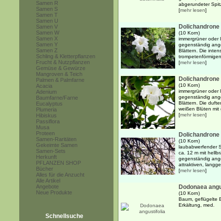
Samen R
abgerundeter Spitz
Samen S
[
mehr lesen
]
Samen T
Samen U
Dolichandrone
Samen V
Samen W
(10 Korn)
Samen X
immergrüner oder 
Samen Y
gegenständig ange
Samen Z
Blättern. Die inten
Schling & Kletterpflanzen
trompetenförmigen
Frucht & Nutzpflanzen
[
mehr lesen
]
Gemüse & Gewürze
Mangroven & Teich
Dolichandrone 
Palmen & Palmfarne
(10 Korn)
Acacia
immergrüner oder 
Adenium
gegenständig ange
Baumfarne/Farne
Blättern. Die duft
Eucalyptus
weißen Blüten mit 
Plumeria
[
mehr lesen
]
Hibiskus
Passiflora
Musa
Proteen
Dolichandrone 
Samen-Raritäten
(10 Korn)
Gekeimte Samen
laubabwerfender S
Samen-Sets
ca. 12 m mit hellb
Herkunft
gegenständig ange
PFLANZEN SHOP
attraktiven, langg
Bücher
[
mehr lesen
]
Alles für die Anzucht
Alle Artikel
Angebote
Dodonaea angus
Neue Produkte
(10 Korn)
Baum, geflügelte B
Erkältung, med.
Schnellsuche