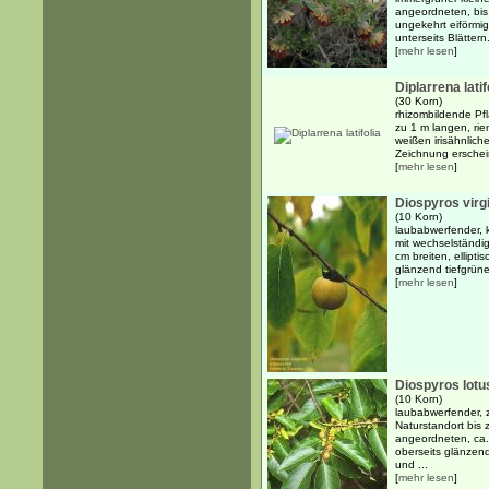
angeordneten, bis 
ungekehrt eiförmig
unterseits Blättern
[
mehr lesen
]
Diplarrena latif
(30 Korn)
rhizombildende Pfl
zu 1 m langen, rie
weißen irisähnlich
Zeichnung erschein
[
mehr lesen
]
Diospyros virg
(10 Korn)
laubabwerfender, k
mit wechselständi
cm breiten, ellipti
glänzend tiefgrünen
[
mehr lesen
]
Diospyros lotu
(10 Korn)
laubabwerfender, 
Naturstandort bis 
angeordneten, ca. 
oberseits glänzend
und ...
[
mehr lesen
]