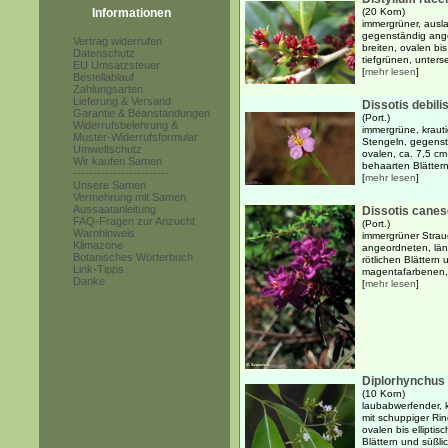
Informationen
(20 Korn)
immergrüner, ausl
gegenständig ange
Vertrag widerrufen
breiten, ovalen bis
Datenschutz
tiefgrünen, untersei
EU Umsatzsteuer
[
mehr lesen
]
Bestellablauf
Zahlungsarten
Lieferung & Versand
Dissotis debili
Garantie & Beanstandungen
(Port.)
Widerrufsbelehrung &
immergrüne, krauti
Muster-Widerrufsformular
Stengeln, gegenst
Umweltschutz
ovalen, ca. 7,5 cm
Wir kaufen Samen
behaarten Blättern
------------------------
[
mehr lesen
]
Unsere Samen
Vermehrung mit Samen
Aussaatanleitung
Dissotis cane
FAQ-Fragen zur Anzucht
(Port.)
Warnhinweis
immergrüner Strau
Klimazone
angeordneten, längl
Botanisches Wörterbuch
rötlichen Blättern
Link-Tipps
magentafarbenen, 
Danke
[
mehr lesen
]
Diplorhynchus
(10 Korn)
laubabwerfender, 
mit schuppiger Ri
ovalen bis ellipti
Blättern und süßlic