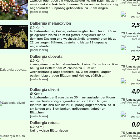
Zweigen oder auch ein vielverzweigter, kleiner Baum bis zu 4
zzgl.Versandko
m mit dunkel schokoladenbrauner Rinde und wechselständig
hier k
angeordneten, unpaarig gefiederten, ca. 7 cm langen, ...
[
mehr lesen
]
Dalbergia melanoxylon
2,5
(10 Korn)
laubabwerfender, kleiner, vielverzweigter Baum bis zu 7,5 m,
7% Umsatzste
gelegentlich bis zu 15 m mit glatter, hellgrauer Rinde,
zzgl.Versandko
dornigen Zweigen und wechselständig angeordneten bis zu
hier k
22 cm langen Blättern, bestehend bis zu 13 unpaarig
angeordneten, ...
[
mehr lesen
]
Dalbergia obovata
2,3
(10 Korn)
immergrüner oder laubabwerfender, kleiner Baum bis ca. 6 m,
7% Umsatzste
häufig mit kletterndem Wuchs bis zu 30 m und
zzgl.Versandko
wechselständig angeordneten, ca. 3 cm langen, länglich-
hier k
ovalen, blau-grauen Blättern und kleinen, süßlich ...
[
mehr lesen
]
Dalbergia oliveri
4,0
(5 Korn)
laubabwerfender Baum bis zu 30 m mit ausladender Krone
7% Umsatzste
und wechselständig angeordneten, ca. 30 cm langen
zzgl.Versandko
Blättern, die sich aus bis zu 10 paarig angeordneten, ca. 8
hier k
cm langen und 3 cm breiten, gefiederten, tiefgrünen
Blättchen ...
[
mehr lesen
]
Dalbergia retusa
0,0
(10 Korn)
kleine weisse Blütenrispen
7% Umsatzste
zzgl.Versandko
hier k