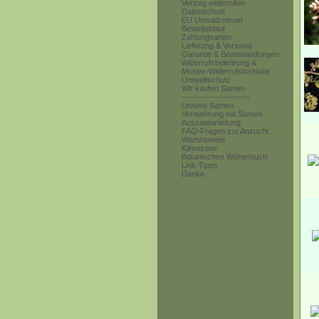
Vertrag widerrufen
Datenschutz
EU Umsatzsteuer
Bestellablauf
Zahlungsarten
Lieferung & Versand
Garantie & Beanstandungen
Widerrufsbelehrung &
Muster-Widerrufsformular
Umweltschutz
Wir kaufen Samen
------------------------
Unsere Samen
Vermehrung mit Samen
Aussaatanleitung
FAQ-Fragen zur Anzucht
Warnhinweis
Klimazone
Botanisches Wörterbuch
Link-Tipps
Danke