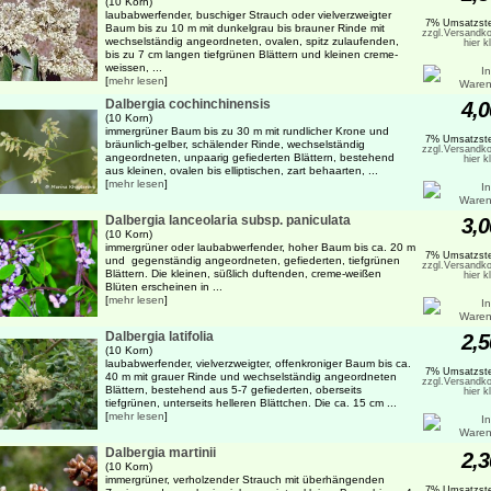
(10 Korn)
laubabwerfender, buschiger Strauch oder vielverzweigter
7% Umsatzste
Baum bis zu 10 m mit dunkelgrau bis brauner Rinde mit
zzgl.Versandko
wechselständig angeordneten, ovalen, spitz zulaufenden,
hier k
bis zu 7 cm langen tiefgrünen Blättern und kleinen creme-
weissen, ...
[
mehr lesen
]
Dalbergia cochinchinensis
4,0
(10 Korn)
immergrüner Baum bis zu 30 m mit rundlicher Krone und
7% Umsatzste
bräunlich-gelber, schälender Rinde, wechselständig
zzgl.Versandko
angeordneten, unpaarig gefiederten Blättern, bestehend
hier k
aus kleinen, ovalen bis elliptischen, zart behaarten, ...
[
mehr lesen
]
Dalbergia lanceolaria subsp. paniculata
3,0
(10 Korn)
immergrüner oder laubabwerfender, hoher Baum bis ca. 20 m
7% Umsatzste
und gegenständig angeordneten, gefiederten, tiefgrünen
zzgl.Versandko
Blättern. Die kleinen, süßlich duftenden, creme-weißen
hier k
Blüten erscheinen in ...
[
mehr lesen
]
Dalbergia latifolia
2,5
(10 Korn)
laubabwerfender, vielverzweigter, offenkroniger Baum bis ca.
7% Umsatzste
40 m mit grauer Rinde und wechselständig angeordneten
zzgl.Versandko
Blättern, bestehend aus 5-7 gefiederten, oberseits
hier k
tiefgrünen, unterseits helleren Blättchen. Die ca. 15 cm ...
[
mehr lesen
]
Dalbergia martinii
2,3
(10 Korn)
immergrüner, verholzender Strauch mit überhängenden
7% Umsatzste