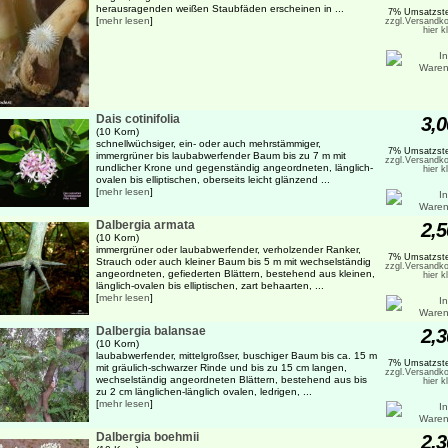
herausragenden weißen Staubfäden erscheinen in ...
7% Umsatzste
[
mehr lesen
]
zzgl.Versandko
hier k
Dais cotinifolia
3,0
(10 Korn)
schnellwüchsiger, ein- oder auch mehrstämmiger,
7% Umsatzste
immergrüner bis laubabwerfender Baum bis zu 7 m mit
zzgl.Versandko
rundlicher Krone und gegenständig angeordneten, länglich-
hier k
ovalen bis elliptischen, oberseits leicht glänzend ...
[
mehr lesen
]
Dalbergia armata
2,5
(10 Korn)
immergrüner oder laubabwerfender, verholzender Ranker,
7% Umsatzste
Strauch oder auch kleiner Baum bis 5 m mit wechselständig
zzgl.Versandko
angeordneten, gefiederten Blättern, bestehend aus kleinen,
hier k
länglich-ovalen bis elliptischen, zart behaarten, ...
[
mehr lesen
]
Dalbergia balansae
2,3
(10 Korn)
laubabwerfender, mittelgroßser, buschiger Baum bis ca. 15 m
7% Umsatzste
mit gräulich-schwarzer Rinde und bis zu 15 cm langen,
zzgl.Versandko
wechselständig angeordneten Blättern, bestehend aus bis
hier k
zu 2 cm länglichen-länglich ovalen, ledrigen, ...
[
mehr lesen
]
Dalbergia boehmii
2,3