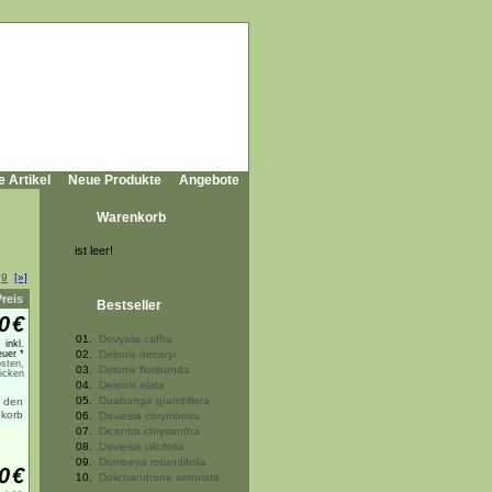
e Artikel
Neue Produkte
Angebote
Warenkorb
ist leer!
.
9
[»]
Preis
Bestseller
0
€
01.
Dovyalis caffra
inkl.
uer *
02.
Delonix decaryi
sten,
03.
Delonix floribunda
licken
04.
Delonix elata
05.
Duabanga grandiflora
06.
Daviesia corymbosa
07.
Dicentra chrysantha
08.
Daviesia ulicifolia
09.
Dombeya rotundifolia
0
€
10.
Dolichandrone serrulata