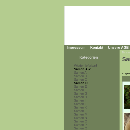
Impressum
Kontakt
Unsere AGB
Sie sin
Kategorien
Sa
Wieder lieferbar!
Samen A-Z
Samen A
angez
Samen B
Samen C
Samen D
Samen E
Samen F
Samen G
Samen H
Samen I
Samen J
Samen K
Samen L
Samen M
Samen N
Samen O
Samen P
Samen Q