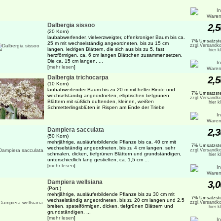
Dalbergia sissoo
2,5
(20 Korn)
laubabwerfender, vielverzweigter, offenkroniger Baum bis ca.
7% Umsatzste
25 m mit wechselständig angeordneten, bis zu 15 cm
zzgl.Versandko
langen, ledrigen Blättern, die sich aus bis zu 5, fast
hier k
herzförmigen, ca. 6 cm langen Blättchen zusammensetzen.
Die ca. 15 cm langen, ...
[
mehr lesen
]
Dalbergia trichocarpa
2,5
(10 Korn)
laubabwerfender Baum bis zu 20 m mit heller Rinde und
7% Umsatzste
wechselständig angeordneten, elliptischen tiefgrünen
zzgl.Versandko
Blättern mit süßlich duftenden, kleinen, weißen
hier k
Schmetterlingsblüten in Rispen am Ende der Triebe
Dampiera sacculata
2,3
(50 Korn)
mehrjährige, ausläuferbildende Pflanze bis ca. 40 cm mit
7% Umsatzste
wechselständig angeordneten, bis zu 4 cm langen, sehr
zzgl.Versandko
schmalen, dicken, tiefgrünen Blättern und grundständigen,
hier k
unterschiedlich lang gestielten, ca. 1,5 cm ...
[
mehr lesen
]
Dampiera wellsiana
3,0
(Port.)
mehrjährige, ausläuferbildende Pflanze bis zu 30 cm mit
7% Umsatzste
wechselständig angeordneten, bis zu 20 cm langen und 2,5
zzgl.Versandko
breiten, spatelförmigen, dicken, tiefgrünen Blättern und
hier k
grundständigen, ...
[
mehr lesen
]