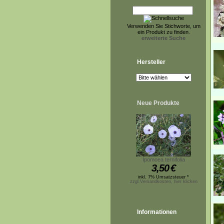
Verwenden Sie Stichworte, um
ein Produkt zu finden.
erweiterte Suche
Hersteller
Neue Produkte
Ipomoea ternifolia
3,50
€
inkl. 7% Umsatzsteuer *
zzgl.Versandkosten, hier klicken
Informationen