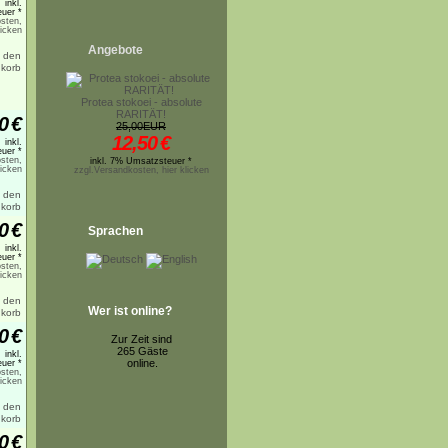
inkl.
uer *
sten,
licken
Angebote
Protea stokoei - absolute
RARITÄT!
0
€
25,00EUR
12,50
€
inkl.
uer *
sten,
inkl. 7% Umsatzsteuer *
licken
zzgl.Versandkosten, hier klicken
0
€
Sprachen
inkl.
uer *
sten,
licken
Wer ist online?
0
€
Zur Zeit sind
265 Gäste
inkl.
online.
uer *
sten,
licken
0
€