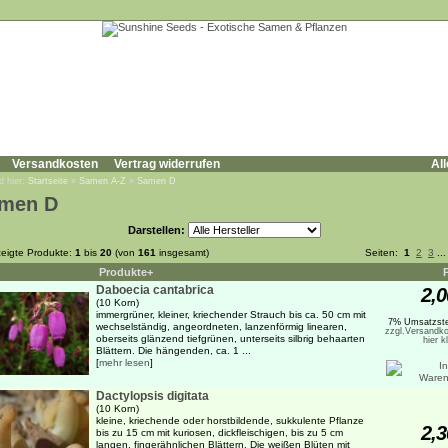
Versandkosten
Vertrag widerrufen
All
d hier:
Startseite
»
Samen A-Z
»
Samen D
men D
Darstellen:
eigte Produkte:
1
bis
20
(von
161
insgesamt)
Seiten:
1
2
3
..
Produkte+
Daboecia cantabrica
2,0
(10 Korn)
immergrüner, kleiner, kriechender Strauch bis ca. 50 cm mit
7% Umsatzste
wechselständig, angeordneten, lanzenförmig linearen,
zzgl.Versandko
oberseits glänzend tiefgrünen, unterseits silbrig behaarten
hier k
Blättern. Die hängenden, ca. 1 ...
[
mehr lesen
]
Dactylopsis digitata
(10 Korn)
kleine, kriechende oder horstbildende, sukkulente Pflanze
2,3
bis zu 15 cm mit kuriosen, dickfleischigen, bis zu 5 cm
langen, fingerähnlichen Blättern. Die weißen Blüten mit