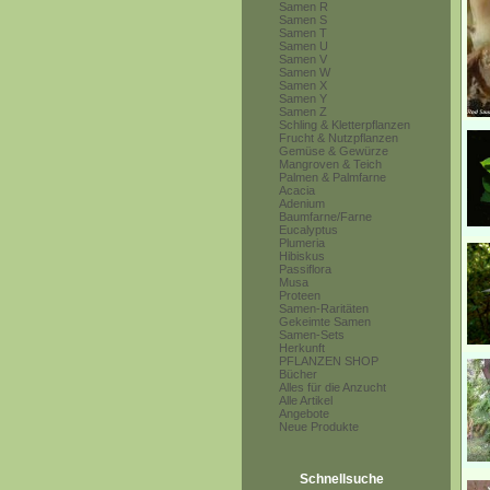
Samen R
Samen S
Samen T
Samen U
Samen V
Samen W
Samen X
Samen Y
Samen Z
Schling & Kletterpflanzen
Frucht & Nutzpflanzen
Gemüse & Gewürze
Mangroven & Teich
Palmen & Palmfarne
Acacia
Adenium
Baumfarne/Farne
Eucalyptus
Plumeria
Hibiskus
Passiflora
Musa
Proteen
Samen-Raritäten
Gekeimte Samen
Samen-Sets
Herkunft
PFLANZEN SHOP
Bücher
Alles für die Anzucht
Alle Artikel
Angebote
Neue Produkte
Schnellsuche