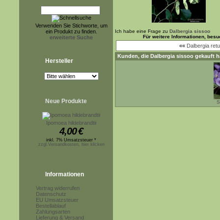
Verwenden Sie Stichworte, um
ein Produkt zu finden.
Ich habe eine Frage zu
Dalbergia sissoo
Für weitere Informationen, bes
erweiterte Suche
««
Dalbergia ret
Kunden, die
Dalbergia sissoo
gekauft h
Hersteller
Neue Produkte
S
Ipomoea hildebrandtii
4,00
€
inkl. 7% Umsatzsteuer *
zzgl.Versandkosten, hier klicken
Informationen
Vertrag widerrufen
Datenschutz
EU Umsatzsteuer
Bestellablauf
Zahlungsarten
Lieferung & Versand