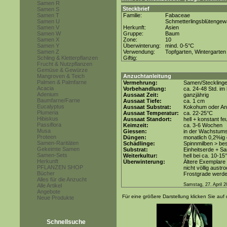
Samen R
Steckbrief
Samen S
Samen T
Familie:
Fabaceae
Samen U
Schmetterlingsblütenge
Samen V
Herkunft:
Asien
Samen W
Gruppe:
Baum
Samen X
Zone:
10
Samen Y
Überwinterung:
mind. 0-5°C
Samen Z
Verwendung:
Topfgarten, Wintergarten
Schling & Kletterpflanzen
Giftig:
Frucht & Nutzpflanzen
Gemüse & Gewürze
Mangroven & Teich
Anzuchtanleitung
Palmen & Palmfarne
Vermehrung:
Samen/Steckling
Acacia
Vorbehandlung:
ca. 24-48 Std. im
Adenium
Aussaat Zeit:
ganzjährig
Baumfarne/Farne
Aussaat Tiefe:
ca. 1 cm
Eucalyptus
Aussaat Substrat:
Kokohum oder Anz
Plumeria
Aussaat Temperatur:
ca. 22-25°C
Hibiskus
Aussaat Standort:
hell + konstant fe
Passiflora
Keimzeit:
ca. 3-6 Wochen
Musa
Giessen:
in der Wachstum
Proteen
Düngen:
monatlich 0,2%ig
Samen-Raritäten
Schädlinge:
Spinnmilben > be
Gekeimte Samen
Substrat:
Einheitserde + Sa
Samen-Sets
Weiterkultur:
hell bei ca. 10-15
Herkunft
Überwinterung:
Ältere Exemplare 
PFLANZEN SHOP
nicht völlig aust
Bücher
Frostgrade werde
Alles für die Anzucht
Samstag, 27. April 
Alle Artikel
Angebote
Für eine größere Darstellung klicken Sie auf 
Neue Produkte
Schnellsuche