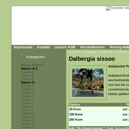
Impressum
Kontakt
Unsere AGB
Versandkosten
Vertrag wid
Sie sind hier:
Startseite
»
Samen A-Z
»
Samen D
Kategorien
Dalbergia sissoo
Wieder lieferbar!
Asiatischer P
Samen A-Z
Samen A
Samen B
laubabwerfende
Samen C
wechselständig
Samen D
sich aus bis z
Samen E
Samen F
zusammensetzen
Samen G
kleinen gelbli
Samen H
Samen I
Samen J
Option
P
Samen K
20 Korn
zur 
Samen L
Samen M
100 Korn
zur 
Samen N
250 Korn
zur 
Samen O
Samen P
Samen Q
inkl. 7% Umsatzsteuer *, zzgl.
Versandko