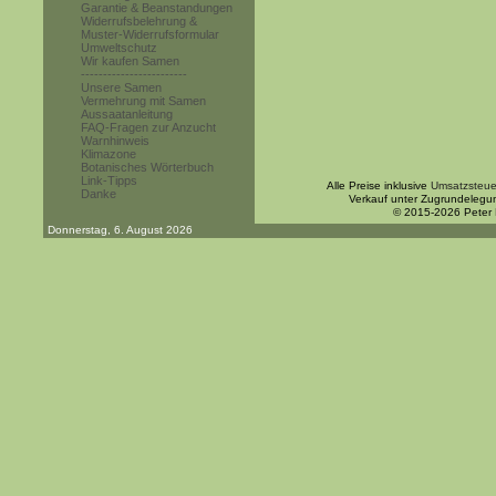
Garantie & Beanstandungen
Widerrufsbelehrung &
Muster-Widerrufsformular
Umweltschutz
Wir kaufen Samen
------------------------
Unsere Samen
Vermehrung mit Samen
Aussaatanleitung
FAQ-Fragen zur Anzucht
Warnhinweis
Klimazone
Botanisches Wörterbuch
Link-Tipps
Alle Preise inklusive
Umsatzsteue
Danke
Verkauf unter Zugrundelegu
© 2015-2026 Peter
Donnerstag, 6. August 2026