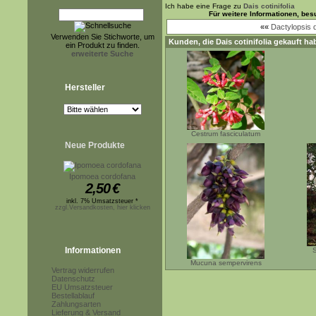
Ich habe eine Frage zu
Dais cotinifolia
Für weitere Informationen, be
««
Dactylopsis d
Verwenden Sie Stichworte, um
Kunden, die
Dais cotinifolia
gekauft hab
ein Produkt zu finden.
erweiterte Suche
Hersteller
Cestrum fasciculatum
Neue Produkte
Ipomoea cordofana
2,50
€
inkl. 7% Umsatzsteuer *
zzgl.Versandkosten, hier klicken
Informationen
S
Mucuna sempervirens
Vertrag widerrufen
Datenschutz
EU Umsatzsteuer
Bestellablauf
Zahlungsarten
Lieferung & Versand