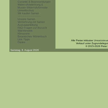
Garantie & Beanstandungen
Widerrufsbelehrung &
Muster-Widerrufsformular
Umweltschutz
Wir kaufen Samen
------------------------
Unsere Samen
Vermehrung mit Samen
Aussaatanleitung
FAQ-Fragen zur Anzucht
Warnhinweis
Klimazone
Botanisches Wörterbuch
Link-Tipps
Alle Preise inklusive
Umsatzsteue
Danke
Verkauf unter Zugrundelegu
© 2015-2026 Peter
Samstag, 8. August 2026