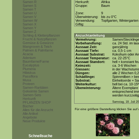
Samen R
Herkunft:
Afrika
Samen S
Gruppe:
Baum
Samen T
Samen U
Zone:
9
Samen V
Überwinterung:
bis zu 0°C
Samen W
Verwendung:
Topfgarten, Wintergarten
Samen X
Giftig:
Samen Y
Samen Z
Schling & Kletterpflanzen
Anzuchtanleitung
Frucht & Nutzpflanzen
Vermehrung:
Samen/Steckling
Gemüse & Gewürze
Vorbehandlung:
ca. 24 Std. im l
Mangroven & Teich
Aussaat Zeit:
ganzjährig
Palmen & Palmfarne
Aussaat Tiefe:
ca. 0,5-1 cm
Acacia
Aussaat Substrat:
Kokohum oder Anz
Adenium
Aussaat Temperatur:
ca. 22-25°C
Baumfarne/Farne
Aussaat Standort:
hell + konstant fe
Eucalyptus
Keimzeit:
ca. 3-6 Wochen
Plumeria
Giessen:
in der Wachstum
Hibiskus
Düngen:
alle 2 Wochen 0,
Passiflora
Schädlinge:
Spinnmilben > be
Musa
Substrat:
Einheitserde + Sa
Proteen
Weiterkultur:
hell bei ca. 10-15
Samen-Raritäten
Überwinterung:
Ältere Exemplare
Gekeimte Samen
entsprechend imm
Samen-Sets
werden kurzzeitig
Herkunft
Samstag, 18. Juli 2
PFLANZEN SHOP
Bücher
Für eine größere Darstellung klicken Sie auf 
Alles für die Anzucht
Alle Artikel
Angebote
Neue Produkte
Schnellsuche