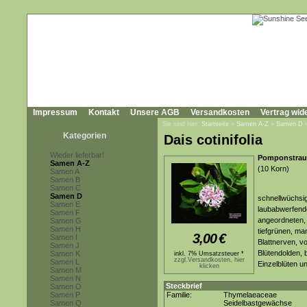
Impressum
Kontakt
Unsere AGB
Versandkosten
Vertrag wid
Sie sind hier:
Startseite
»
Samen A-Z
»
Samen D
Kategorien
Dais cotinifolia
Wieder lieferbar!
Pomponstrau
Samen A-Z
(10 Korn)
Samen A
Samen B
Samen C
Samen D
schnellwüchsig
Samen E
laubabwerfende
Samen F
angeordneten, l
Samen G
Samen H
tiefgrünen, man
3,00
€
Samen I
Blattnerven, v
Samen J
Blütendolden, 
Samen K
inkl. 7% Umsatzsteuer *
zzgl.Versandkosten, hier
Samen L
Einzelblüten 
klicken
Samen M
Samen N
Steckbrief
Samen O
Samen P
Familie:
Thymelaeaceae
Samen Q
Seidelbastgewächse