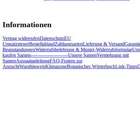
Informationen
Vertrag widerrufen
Datenschutz
EU
Umsatzsteuer
Bestellablauf
Zahlungsarten
Lieferung & Versand
Garanti
Beanstandungen
Widerrufsbelehrung & Muster-Widerrufsformular
Umw
kaufen Samen
------------------------
Unsere Samen
Vermehrung mit
Samen
Aussaatanleitung
FAQ-Fragen zur
Anzucht
Warnhinweis
Klimazone
Botanisches Wörterbuch
Link-Tipps
D