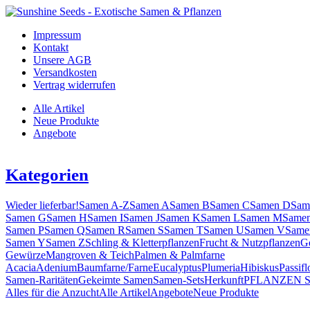
Impressum
Kontakt
Unsere AGB
Versandkosten
Vertrag widerrufen
Alle Artikel
Neue Produkte
Angebote
Kategorien
Wieder lieferbar!
Samen A-Z
Samen A
Samen B
Samen C
Samen D
Sam
Samen G
Samen H
Samen I
Samen J
Samen K
Samen L
Samen M
Same
Samen P
Samen Q
Samen R
Samen S
Samen T
Samen U
Samen V
Same
Samen Y
Samen Z
Schling & Kletterpflanzen
Frucht & Nutzpflanzen
G
Gewürze
Mangroven & Teich
Palmen & Palmfarne
Acacia
Adenium
Baumfarne/Farne
Eucalyptus
Plumeria
Hibiskus
Passifl
Samen-Raritäten
Gekeimte Samen
Samen-Sets
Herkunft
PFLANZEN 
Alles für die Anzucht
Alle Artikel
Angebote
Neue Produkte