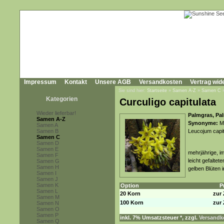
Impressum
Kontakt
Unsere AGB
Versandkosten
Vertrag wid
Sie sind hier:
Startseite
»
Samen A-Z
»
Samen C
Kategorien
Curculigo capitulata
Wieder lieferbar!
Palmgras, Pa
Samen A-Z
Synonyme:
Mo
Samen A
Samen B
Leucojum capi
Samen C
Samen D
Samen E
mehrjährige, i
Samen F
leicht gefaltet
Samen G
Samen H
gelben Blüten 
Samen I
Samen J
Samen K
Option
P
Samen L
20 Korn
zur 
Samen M
100 Korn
zur 
Samen N
Samen O
Samen P
inkl. 7% Umsatzsteuer *, zzgl.
Versandko
Samen Q