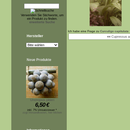
Verwenden Sie Stichworte, um
ein Produkt zu finden.
erweiterte Suche
Ich habe eine Frage zu
Curculigo capitulata
Hersteller
««
Cupressus ar
Neue Produkte
Unonopsis pittieri
6,50
€
inkl. 7% Umsatzsteuer *
zzgl.Versandkosten, hier klicken