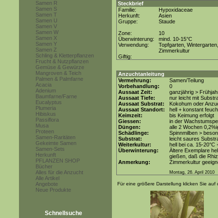
Samen R
Steckbrief
Samen S
Familie:
Hypoxidaceae
Samen T
Herkunft:
Asien
Samen U
Gruppe:
Staude
Samen V
Samen W
Zone:
10
Samen X
Überwinterung:
mind. 10-15°C
Samen Y
Verwendung:
Topfgarten, Wintergarten
Samen Z
Zimmerkultur
Schling & Kletterpflanzen
Giftig:
Frucht & Nutzpflanzen
Gemüse & Gewürze
Mangroven & Teich
Anzuchtanleitung
Palmen & Palmfarne
Vermehrung:
Samen/Teilung
Acacia
Vorbehandlung:
0
Adenium
Aussaat Zeit:
ganzjährig > Frühjah
Baumfarne/Farne
Aussaat Tiefe:
nur leicht mit Subst
Eucalyptus
Aussaat Substrat:
Kokohum oder Anzuch
Plumeria
Aussaat Standort:
hell + konstant feuch
Hibiskus
Keimzeit:
bis Keimung erfolgt
Passiflora
Giessen:
in der Wachstumspe
Musa
Düngen:
alle 2 Wochen 0,2%i
Proteen
Schädlinge:
Spinnmilben > beson
Samen-Raritäten
Substrat:
leicht saures Substra
Gekeimte Samen
Weiterkultur:
hell bei ca. 15-20°C 
Samen-Sets
Überwinterung:
Ältere Exemplare hel
Herkunft
gießen, daß die Rhiz
PFLANZEN SHOP
Anmerkung:
Zimmerkultur geeign
Bücher
Alles für die Anzucht
Montag, 26. April 2010
Alle Artikel
Angebote
Für eine größere Darstellung klicken Sie auf 
Neue Produkte
Schnellsuche