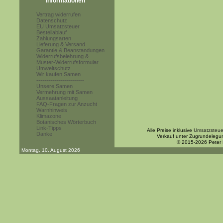
Informationen
Vertrag widerrufen
Datenschutz
EU Umsatzsteuer
Bestellablauf
Zahlungsarten
Lieferung & Versand
Garantie & Beanstandungen
Widerrufsbelehrung &
Muster-Widerrufsformular
Umweltschutz
Wir kaufen Samen
------------------------
Unsere Samen
Vermehrung mit Samen
Aussaatanleitung
FAQ-Fragen zur Anzucht
Warnhinweis
Klimazone
Botanisches Wörterbuch
Link-Tipps
Alle Preise inklusive
Umsatzsteue
Danke
Verkauf unter Zugrundelegu
© 2015-2026 Peter
Montag, 10. August 2026